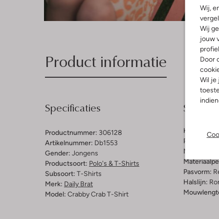
Wij, e
vergel
Wij ge
jouw v
profie
Product informatie
Door o
cooki
Wil je
toeste
indie
Specificaties
Samenst
Kleur:
Oran
Productnummer:
306128
Coo
Patroon:
Ge
Artikelnummer:
Db1553
Materiaal:
B
Gender:
Jongens
Materiaalp
Productsoort:
Polo's & T-Shirts
Pasvorm:
Re
Subsoort:
T-Shirts
Halslijn:
Ro
Merk:
Daily Brat
Mouwlengt
Model:
Crabby Crab T-Shirt