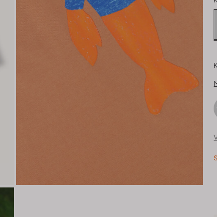
K
K
V
S