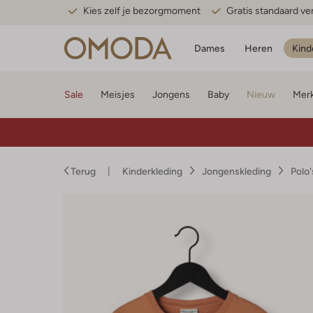
Kies zelf je bezorgmoment
Gratis standaard v
Dames
Heren
Kind
Sale
Meisjes
Jongens
Baby
Nieuw
Mer
Terug
Kinderkleding
Jongenskleding
Polo'