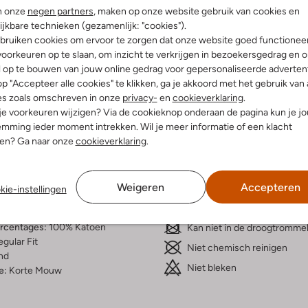
n onze
negen partners
, maken op onze website gebruik van cookies en
ijkbare technieken (gezamenlijk: "cookies").
bruiken cookies om ervoor te zorgen dat onze website goed functionee
oorkeuren op te slaan, om inzicht te verkrijgen in bezoekersgedrag en 
l op te bouwen van jouw online gedrag voor gepersonaliseerde advertent
Bezorgen & retourneren
p "Accepteer alle cookies" te klikken, ga je akkoord met het gebruik van 
es zoals omschreven in onze
privacy-
en
cookieverklaring
.
 je voorkeuren wijzigen? Via de cookieknop onderaan de pagina kun je j
mming ieder moment intrekken. Wil je meer informatie of een klacht
nen? Ga naar onze
cookieverklaring
.
elling & Pasvorm
Wasvoorschriften
je
Weigeren
Accepteren
Normaal wassen op 30 °C
kie-instellingen
print
Strijken op maximaal 110 °C
iologisch Katoen
ercentages:
100% Katoen
Kan niet in de droogtromme
gular Fit
Niet chemisch reinigen
nd
Niet bleken
e:
Korte Mouw