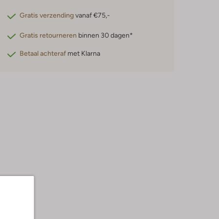
Gratis verzending
vanaf €75,-
Gratis retourneren
binnen 30 dagen*
Betaal achteraf
met Klarna