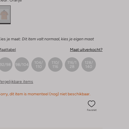
leur:
Oranje
ies je maat:
Dit item valt normaal, kies je eigen maat
Maattabel
Maat uitverkocht?
104/
110/
116/1
128/
92/98
98/104
110
116
28
140
ergelijkbare items
orry, dit item is momenteel (nog) niet beschikbaar.
Favoriet