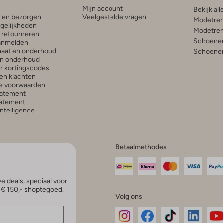
Mijn account
Bekijk all
n en bezorgen
Veelgestelde vragen
Modetren
gelijkheden
Modetren
n retourneren
Schoenen
anmelden
aat en onderhoud
Schoenen
en onderhoud
r kortingscodes
en klachten
e voorwaarden
tatement
atement
 Intelligence
Betaalmethodes
e deals, speciaal voor
p € 150,- shoptegoed.
Volg ons