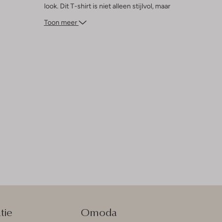
look. Dit T-shirt is niet alleen stijlvol, maar
ook veelzijdig, waardoor het een favoriet
Toon meer
wordt voor elke jonge avonturier. Laat je
inspireren door de levendige kleur en
geniet van de zorgeloze dagen in stijl.
tie
Omoda