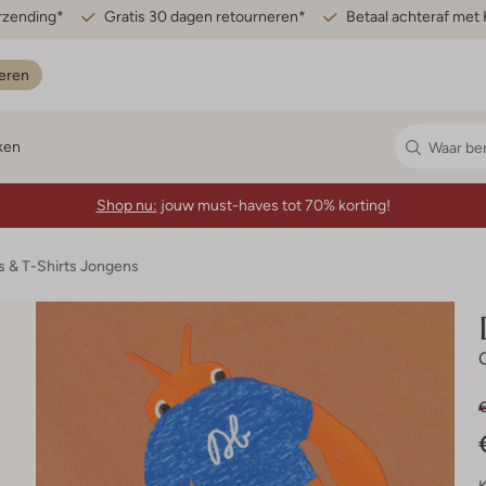
erzending*
Gratis 30 dagen retourneren*
Betaal achteraf met 
eren
ken
Shop nu:
jouw must-haves tot 70% korting!
s & T-Shirts Jongens