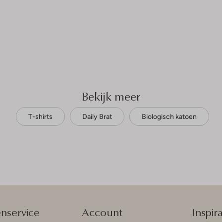
Bekijk meer
T-shirts
Daily Brat
Biologisch katoen
enservice
Account
Inspira