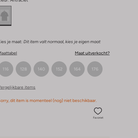
leur:
Antraciet
ies je maat:
Dit item valt normaal, kies je eigen maat
Maattabel
Maat uitverkocht?
116
128
140
152
164
176
ergelijkbare items
orry, dit item is momenteel (nog) niet beschikbaar.
Favoriet