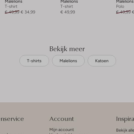
Malelions
Malelions
Malelions
T-shirt
T-shirt
Polo
€ 49,99
€ 34,99
€ 49,99
€ 49,99
€
Bekijk meer
T-shirts
Malelions
Katoen
enservice
Account
Inspira
Mijn account
Bekijk all