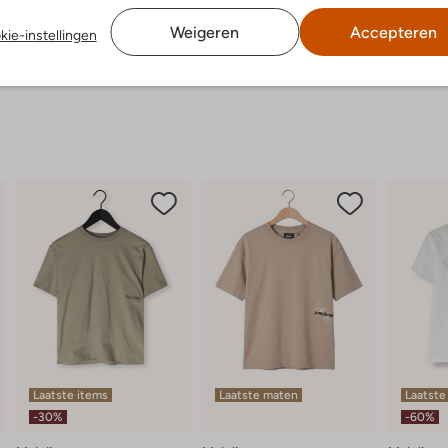
Weigeren
Accepteren
kie-instellingen
Laatste items
Laatste maten
Laatste
-30%
-60%