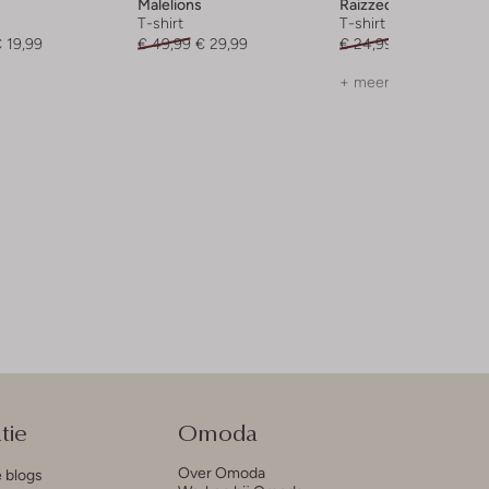
Malelions
Raizzed
T-shirt
T-shirt
 19,99
€ 49,99
€ 29,99
€ 24,99
€ 11,99
+ meer kleuren
tie
Omoda
Over Omoda
e blogs