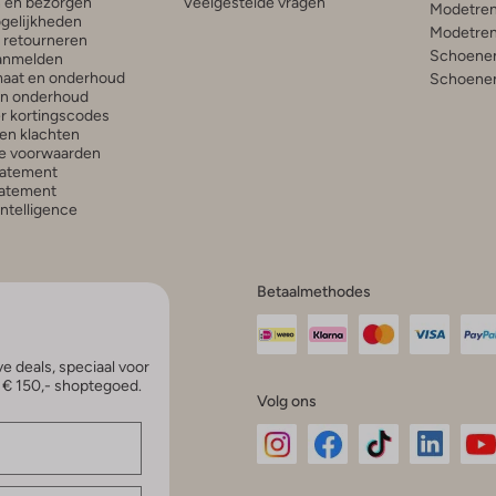
n en bezorgen
Veelgestelde vragen
Modetren
gelijkheden
Modetren
n retourneren
Schoenen
anmelden
aat en onderhoud
Schoenen
en onderhoud
r kortingscodes
en klachten
e voorwaarden
tatement
atement
 Intelligence
Betaalmethodes
e deals, speciaal voor
p € 150,- shoptegoed.
Volg ons
Omoda
Omoda
Omoda
Omoda
Om