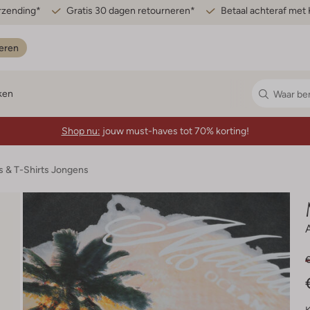
erzending*
Gratis 30 dagen retourneren*
Betaal achteraf met 
eren
ken
Shop nu:
jouw must-haves tot 70% korting!
s & T-Shirts Jongens