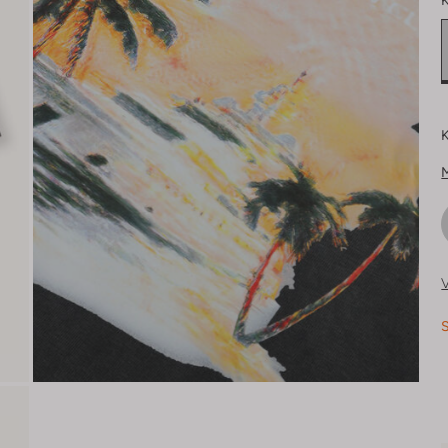
K
K
V
S