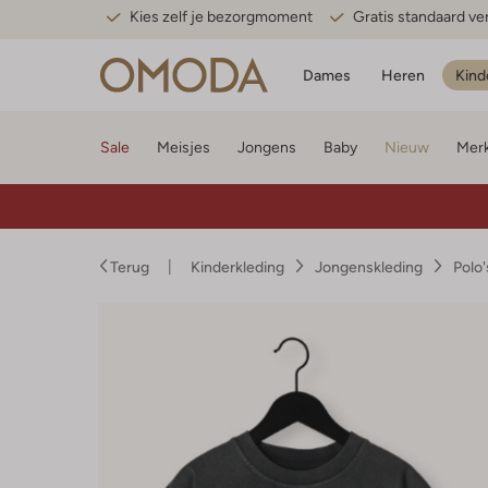
Kies zelf je bezorgmoment
Gratis standaard v
Dames
Heren
Kind
Sale
Meisjes
Jongens
Baby
Nieuw
Mer
Terug
Kinderkleding
Jongenskleding
Polo'