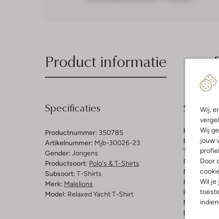
Product informatie
Specificaties
Samenst
Wij, e
vergel
Wij ge
Kleur:
Antra
Productnummer:
350785
jouw v
Patroon:
Ge
Artikelnummer:
Mjb-30026-23
profie
Trends:
Ret
Gender:
Jongens
Door o
Materiaal:
K
Productsoort:
Polo's & T-Shirts
cooki
Materiaalp
Subsoort:
T-Shirts
Wil je
Pasvorm:
L
Merk:
Malelions
toeste
Halslijn:
Ro
Model:
Relaxed Yacht T-Shirt
indie
Mouwlengt
Lengte:
Kor