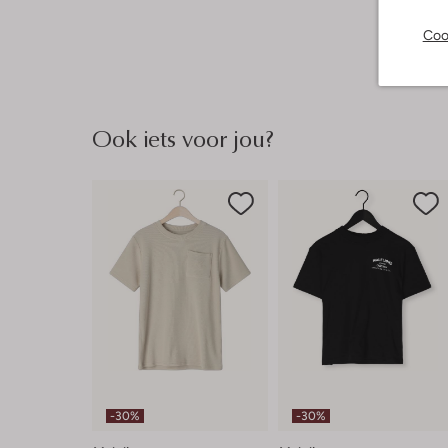
Coo
Ook iets voor jou?
-30%
-30%