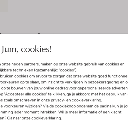
Bezorgen & retourneren
Jum, cookies!
elling & Pasvorm
Omschrijving
n onze
negen partners
, maken op onze website gebruik van cookies en
ijkbare technieken (gezamenlijk: "cookies").
bruiken cookies om ervoor te zorgen dat onze website goed functionee
ciet
Ontdek het RELAXED YACHT T-SHI
oorkeuren op te slaan, om inzicht te verkrijgen in bezoekersgedrag en 
print
zomer. Dit witte shirt van MALEL
l op te bouwen van jouw online gedrag voor gepersonaliseerde advertent
ro Revival
vliegeren in het park. Combineer
p "Accepteer alle cookies" te klikken, ga je akkoord met het gebruik van 
atoen
frisse, zomerse look. De relaxte p
es zoals omschreven in onze
privacy-
en
cookieverklaring
.
ercentages:
100 % Katoen
nu op het strand speelt of een ijsj
 je voorkeuren wijzigen? Via de cookieknop onderaan de pagina kun je j
osvallend
Voeg een pet toe voor extra besc
mming ieder moment intrekken. Wil je meer informatie of een klacht
nd
nen? Ga naar onze
cookieverklaring
.
e:
Korte Mouw
t