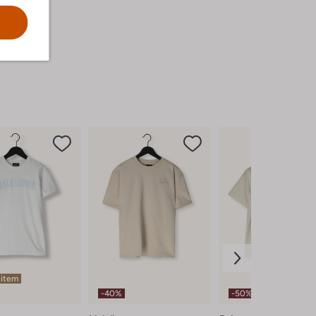
 item
-40%
-50%