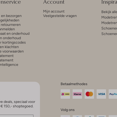
enservice
Account
Inspira
Mijn account
Bekijk all
n en bezorgen
Veelgestelde vragen
Modetren
gelijkheden
Modetren
n retourneren
Schoenen
anmelden
aat en onderhoud
Schoenen
en onderhoud
r kortingscodes
en klachten
e voorwaarden
tatement
atement
 Intelligence
Betaalmethodes
e deals, speciaal voor
p € 150,- shoptegoed.
Volg ons