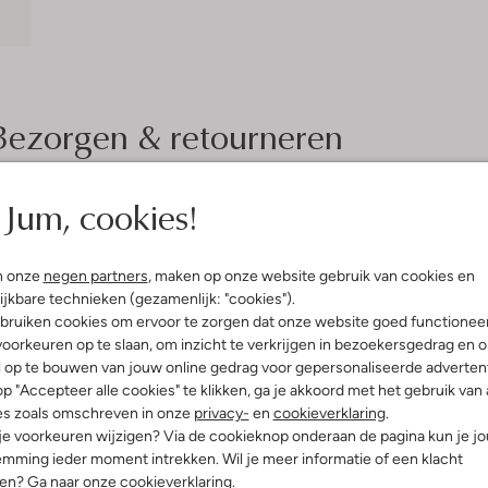
Bezorgen & retourneren
Jum, cookies!
elling & Pasvorm
Wasvoorschriften
n onze
negen partners
, maken op onze website gebruik van cookies en
Niet wassen
ijkbare technieken (gezamenlijk: "cookies").
go
bruiken cookies om ervoor te zorgen dat onze website goed functionee
Niet strijken
olyester
oorkeuren op te slaan, om inzicht te verkrijgen in bezoekersgedrag en 
ercentages:
Kan niet in de droogtromme
l op te bouwen van jouw online gedrag voor gepersonaliseerde advertent
er En 2% Elastaan
p "Accepteer alle cookies" te klikken, ga je akkoord met het gebruik van 
Niet chemisch reinigen
gular Fit
es zoals omschreven in onze
privacy-
en
cookieverklaring
.
Niet bleken
staande Kraag
 je voorkeuren wijzigen? Via de cookieknop onderaan de pagina kun je j
e:
Lange Mouw
mming ieder moment intrekken. Wil je meer informatie of een klacht
t
nen? Ga naar onze
cookieverklaring
.