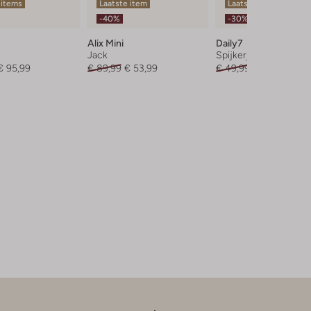
 items
Laatste item
Laatste maten
-40%
-30%
Alix Mini
Daily7
Jack
Spijkerjas
€ 95,99
€ 89,99
€ 53,99
€ 49,99
€ 34,99