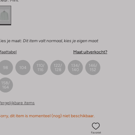
leur:
Mint
ies je maat:
Dit item valt normaal, kies je eigen maat
Maattabel
Maat uitverkocht?
110/
122/
134/
146/
98
104
116
128
140
152
158/
164
ergelijkbare items
orry, dit item is momenteel (nog) niet beschikbaar.
Favoriet