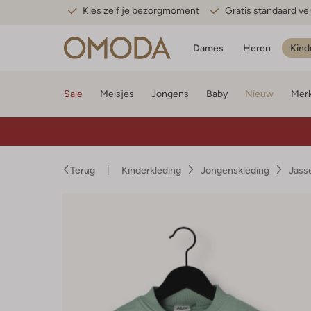
Kies zelf je bezorgmoment
Gratis standaard v
Dames
Heren
Kind
Sale
Meisjes
Jongens
Baby
Nieuw
Mer
Terug
Kinderkleding
Jongenskleding
Jass