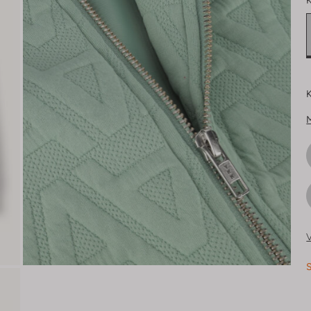
K
K
V
S