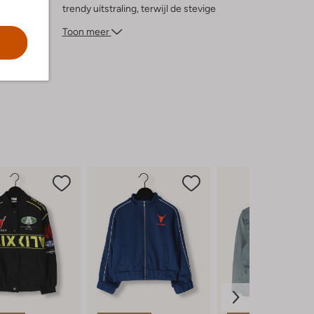
trendy uitstraling, terwijl de stevige
materialen je warm houden tijdens frisse
Toon meer
dagen. Ideaal voor jonge heren die graag
stijlvol en comfortabel de deur uitgaan.
Voeg een hoodie toe voor extra warmte en
je bent klaar voor elke uitdaging.