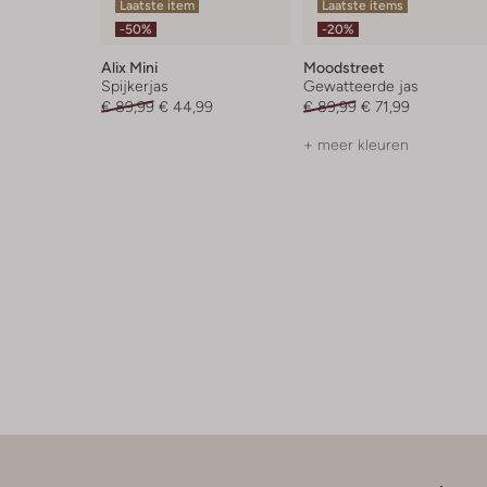
Laatste item
Laatste items
-50%
-20%
Alix Mini
Moodstreet
Spijkerjas
Gewatteerde jas
€ 89,99
€ 44,99
€ 89,99
€ 71,99
+ meer kleuren