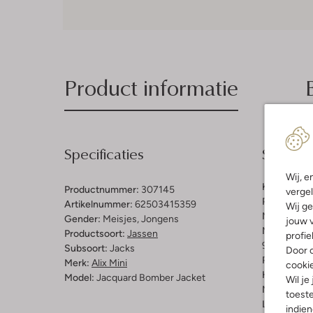
Product informatie
Specificaties
Samenst
Wij, e
Kleur:
Mint
Productnummer:
307145
vergel
Patroon:
Lo
Artikelnummer:
62503415359
Wij ge
Materiaal:
P
Gender:
Meisjes, Jongens
jouw v
Materiaalp
Productsoort:
Jassen
profie
98% Polyest
Subsoort:
Jacks
Door o
Pasvorm:
Re
Merk:
Alix Mini
cooki
Halslijn:
Op
Model:
Jacquard Bomber Jacket
Wil je
Mouwlengt
toeste
Lengte:
Kor
indie