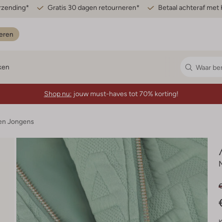
erzending*
Gratis 30 dagen retourneren*
Betaal achteraf met 
eren
ken
Shop nu:
jouw must-haves tot 70% korting!
en Jongens