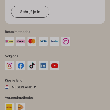
Schrijf je in
Betaalmethodes
Volg ons
Omoda
Omoda
Omoda
Omoda
Omoda
Kies je land
Instagram
Facebook
TikTok
LinkedIn
YouTube
NEDERLAND
Kies
Verzendmethodes
je
Sluit
land
Nederland