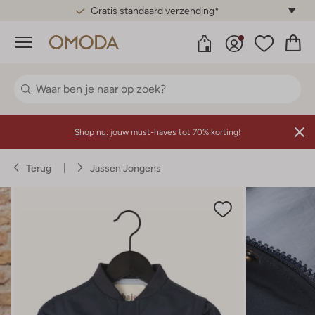
Gratis standaard verzending*
Menu
Shop nu:
jouw must-haves tot 70% korting!
Terug
Jassen Jongens