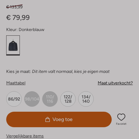
€ 133,99
€ 79,99
Kleur:
Donkerblauw
Kies je maat:
Dit item valt normaal, kies je eigen maat
Maattabel
Maat uitverkocht?
110/
122/
134/
86/92
98/104
116
128
140
Voeg toe
Favoriet
Vergelijkbare items