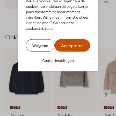
Wil je je voorkeuren wijzigen? Via de
+ meer kleuren
Ontdek de look
cookieknop onderaan de pagina kun je
jouw toestemming ieder moment
intrekken. Wil je meer informatie of een
klacht indienen? Ga naar onze
cookieverklaring
.
Ook iets voor jou?
Accepteren
Weigeren
Cookie-instellingen
-50%
-60%
-50%
Mayoral
Ton & Ton
Daily7