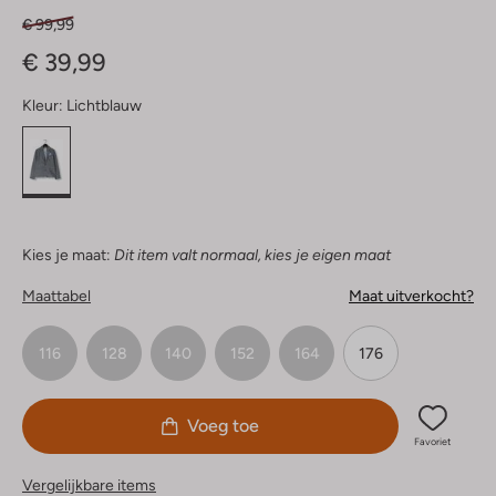
€ 99,99
€ 39,99
Kleur:
Lichtblauw
Kies je maat:
Dit item valt normaal, kies je eigen maat
Maattabel
Maat uitverkocht?
116
128
140
152
164
176
Voeg toe
Favoriet
Vergelijkbare items