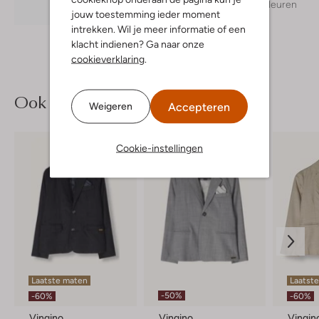
+ meer kleuren
Ontdek de look
jouw toestemming ieder moment
intrekken. Wil je meer informatie of een
klacht indienen? Ga naar onze
cookieverklaring
.
Ook iets voor jou?
Accepteren
Weigeren
Cookie-instellingen
Laatste maten
Laatste
-50%
-60%
-60%
Vingino
Vingino
Vingin