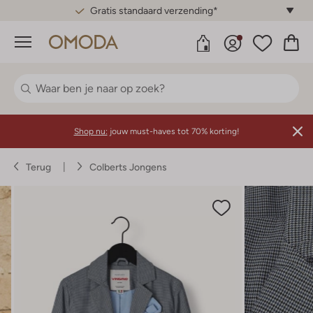
Gratis standaard verzending*
Menu
Shop nu:
jouw must-haves tot 70% korting!
Terug
Colberts Jongens