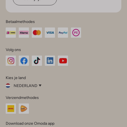
Betaalmethodes
Volg ons
Omoda
Omoda
Omoda
Omoda
Omoda
Kies je land
Instagram
Facebook
TikTok
LinkedIn
YouTube
NEDERLAND
Kies
Verzendmethodes
je
Sluit
land
Nederland
België
(Nederlands)
Download onze Omoda app