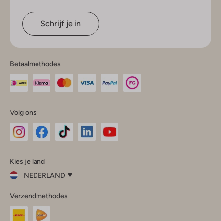
Schrijf je in
Betaalmethodes
Volg ons
Omoda
Omoda
Omoda
Omoda
Omoda
Kies je land
Instagram
Facebook
TikTok
LinkedIn
YouTube
NEDERLAND
Kies
Verzendmethodes
je
Sluit
land
Nederland