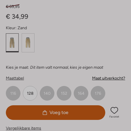
€ 69,95
€ 34,99
Kleur:
Zand
Kies je maat:
Dit item valt normaal, kies je eigen maat
Maattabel
Maat uitverkocht?
116
128
140
152
164
176
Voeg toe
Favoriet
Vergelijkbare items