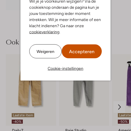
Wil je je voorkeuren wijzigen? Via de
Ontdek de look
cookieknop onderaan de pagina kun je
jouw toestemming ieder moment
intrekken. Wil je meer informatie of een
klacht indienen? Ga naar onze
cookieverklaring
.
Ook iets voor jou?
Accepteren
Weigeren
Cookie-instellingen
Laatste item
Laatste
-40%
-50%
Daily7
Baje Studio
Americ