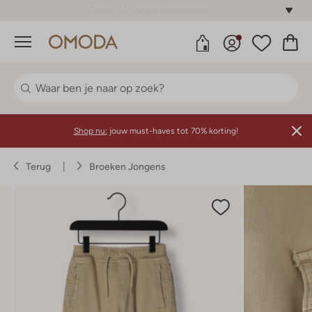
Gratis 30 dagen retourneren*
Menu
Shop nu:
jouw must-haves tot 70% korting!
Terug
Broeken Jongens