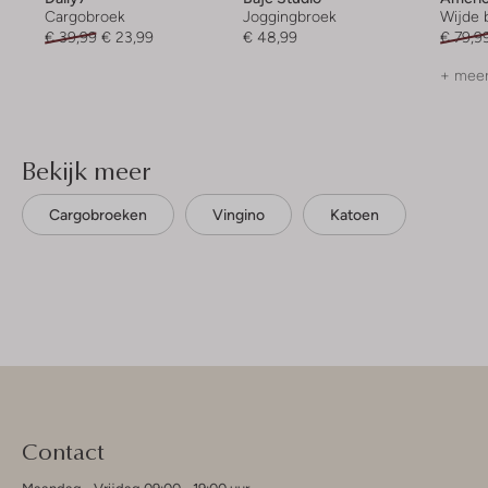
Cargobroek
Joggingbroek
Wijde 
€ 39,99
€ 23,99
€ 48,99
€ 79,9
+ meer
Bekijk meer
Cargobroeken
Vingino
Katoen
Contact