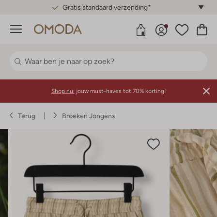
Gratis standaard verzending*
Menu
Shop nu:
jouw must-haves tot 70% korting!
Terug
Broeken Jongens