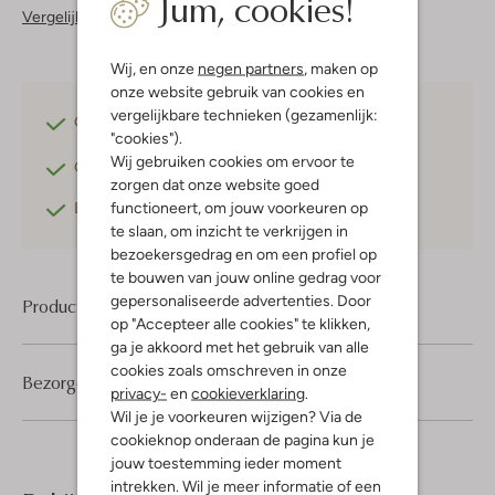
Jum, cookies!
Vergelijkbare items
Wij, en onze
negen partners
, maken op
onze website gebruik van cookies en
vergelijkbare technieken (gezamenlijk:
Gratis verzending
vanaf €75,-
"cookies").
Wij gebruiken cookies om ervoor te
Gratis retourneren
binnen 30 dagen*
zorgen dat onze website goed
functioneert, om jouw voorkeuren op
Betaal achteraf
met Klarna
te slaan, om inzicht te verkrijgen in
bezoekersgedrag en om een profiel op
te bouwen van jouw online gedrag voor
gepersonaliseerde advertenties. Door
Product informatie
op "Accepteer alle cookies" te klikken,
ga je akkoord met het gebruik van alle
cookies zoals omschreven in onze
Bezorgen & retourneren
privacy-
en
cookieverklaring
.
Wil je je voorkeuren wijzigen? Via de
cookieknop onderaan de pagina kun je
jouw toestemming ieder moment
intrekken. Wil je meer informatie of een