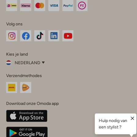
Volg ons
Omoda
Omoda
Omoda
Omoda
Omoda
Kies je land
Instagram
Facebook
TikTok
LinkedIn
YouTube
NEDERLAND
Kies
Verzendmethodes
je
Sluit
land
Nederland
België
(Nederlands)
Download onze Omoda app
Belgique
(Français)
Deutschland