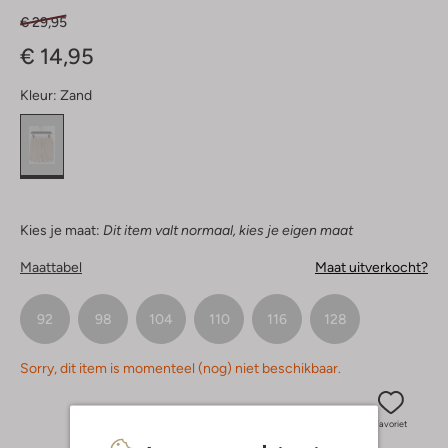
€ 29,95
€ 14,95
Kleur:
Zand
Kies je maat:
Dit item valt normaal, kies je eigen maat
Maattabel
Maat uitverkocht?
92
98
104
110
116
128
Sorry, dit item is momenteel (nog) niet beschikbaar.
Favoriet