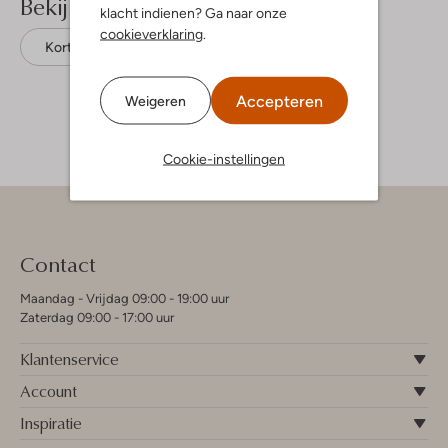
Bekijk meer
klacht indienen? Ga naar onze
cookieverklaring
.
Korte broeken
Daily7
Katoen
Accepteren
Weigeren
Cookie-instellingen
Contact
Maandag - Vrijdag 09:00 - 19:00 uur
Zaterdag 09:00 - 17:00 uur
Klantenservice
Account
Inspiratie