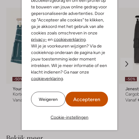
bezoekersgedrag en om een profiel op
te bouwen van jouw online gedrag voor
gepersonaliseerde advertenties. Door
op "Accepteer alle cookies" te klikken,
ga je akkoord met het gebruik van alle
cookies zoals omschreven in onze
privacy-
en
cookieverklaring
.
Wil je je voorkeuren wijzigen? Via de
cookieknop onderaan de pagina kun je
jouw toestemming ieder moment
intrekken. Wil je meer informatie of een
klacht indienen? Ga naar onze
Laatste item
cookieverklaring
.
-50%
-50%
-60%
Your Wishes
Raizzed
Jenest
Korte broek
Cargobroek
Cargo
Accepteren
Weigeren
Vanaf
€ 13,99
€ 44,99
€ 17,99
Vanaf
Cookie-instellingen
Bekijk meer