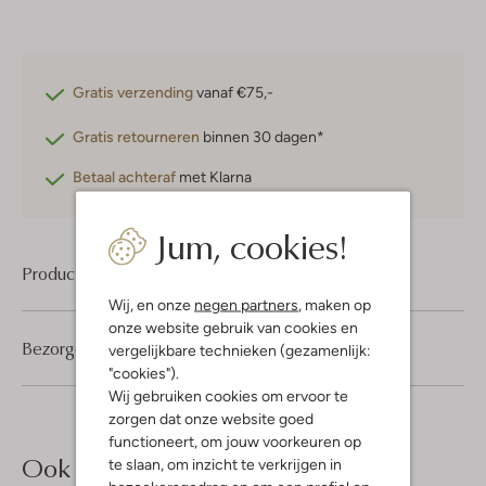
Gratis verzending
vanaf €75,-
Gratis retourneren
binnen 30 dagen*
Betaal achteraf
met Klarna
Jum, cookies!
Product informatie
Wij, en onze
negen partners
, maken op
onze website gebruik van cookies en
Bezorgen & retourneren
vergelijkbare technieken (gezamenlijk:
"cookies").
Wij gebruiken cookies om ervoor te
zorgen dat onze website goed
functioneert, om jouw voorkeuren op
Ook iets voor jou?
te slaan, om inzicht te verkrijgen in