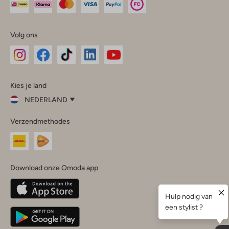
Volg ons
Omoda
Omoda
Omoda
Omoda
Omoda
Kies je land
Instagram
Facebook
TikTok
LinkedIn
YouTube
NEDERLAND
Kies
Verzendmethodes
je
Sluit
land
Nederland
België
(Nederlands)
Download onze Omoda app
Belgique
(Français)
Deutschland