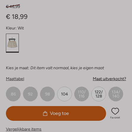
€ 46,99
€ 18,99
Kleur:
Wit
Kies je maat:
Dit item valt normaal, kies je eigen maat
Maattabel
Maat uitverkocht?
110/
122/
134/
86
92
98
104
116
128
140
Voeg toe
Favoriet
Vergelijkbare items