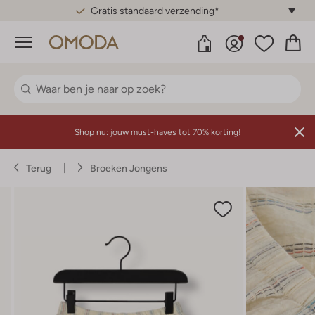
Gratis standaard verzending*
Menu
Shop nu:
jouw must-haves tot 70% korting!
Terug
Broeken Jongens