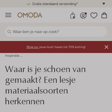
Gratis standaard verzending*
Menu
Shop nu:
jouw must-haves tot 70% korting!
Inspiratie
Waar Is Je Schoen Van Gemaakt? Een Lesje Materiaals
Waar is je schoen van
gemaakt? Een lesje
materiaalsoorten
herkennen