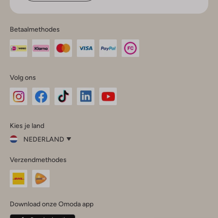
Betaalmethodes
Volg ons
Omoda
Omoda
Omoda
Omoda
Omoda
Kies je land
Instagram
Facebook
TikTok
LinkedIn
YouTube
NEDERLAND
Kies
Verzendmethodes
je
Sluit
land
Nederland
België
(Nederlands)
Download onze Omoda app
Belgique
(Français)