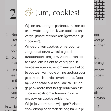
Jum, cookies!
Wij, en onze
negen partners
, maken op
onze website gebruik van cookies en
Nee, dit is geen puzzelstukje, maar het symbool voor leer.
vergelijkbare technieken (gezamenlijk:
Het stelt een dierenhuid voor. Als je dit symbool ziet weet je
"cookies").
dat dit onderdeel van de schoen van echt leder is. Dit kunnen
Wij gebruiken cookies om ervoor te
ook leersoorten als
suède
en
nubuck
zijn.
zorgen dat onze website goed
functioneert, om jouw voorkeuren op
Dit symbool staat voor gecoat leer. Het is dus echt leder,
te slaan, om inzicht te verkrijgen in
maar dan met een extra bewerking, bijvoorbeeld een laklaag.
bezoekersgedrag en om een profiel op
Deze ruit staat voor overige materialen. Dit betekent dat het
te bouwen van jouw online gedrag voor
een natuurlijk materiaal is, zoals kurk, of een kunststof, zoals
gepersonaliseerde advertenties. Door
imitatieleer
of
rubber
.
op "Accepteer alle cookies" te klikken,
Is het een vliegend tapijt?
Close enough:
het is het symbool
ga je akkoord met het gebruik van alle
voor
textiel
. Hieronder vallen alle natuurlijke en synthetische
cookies zoals omschreven in onze
textielsoorten. Denk hierbij aan
canvas
,
katoen
, jute en nylon.
privacy-
en
cookieverklaring
.
Wil je je voorkeuren wijzigen? Via de
In welke vorm komt zo’n sticker dan onderop of in je schoen?
cookieknop onderaan de pagina kun je
Nou, zo: