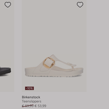
-10%
Birkenstock
Teenslippers
€ 59,99
€ 53,99