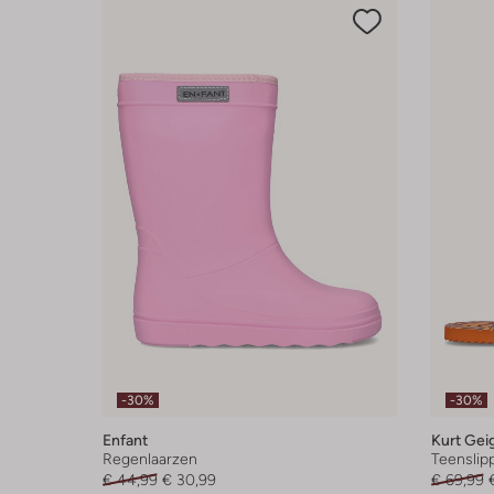
-30%
-30%
Enfant
Kurt Gei
Regenlaarzen
Teenslip
€ 44,99
€ 30,99
€ 69,99