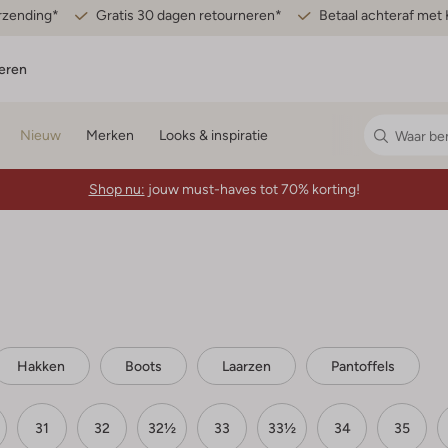
erzending*
Gratis 30 dagen retourneren*
Betaal achteraf met 
eren
Nieuw
Merken
Looks & inspiratie
Shop nu:
jouw must-haves tot 70% korting!
Hakken
Boots
Laarzen
Pantoffels
31
32
32½
33
33½
34
35