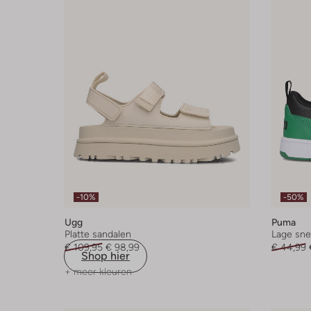
-10%
-50%
Ugg
Puma
Platte sandalen
Lage sne
€ 109,95
€ 98,99
€ 44,99
Shop hier
+ meer kleuren