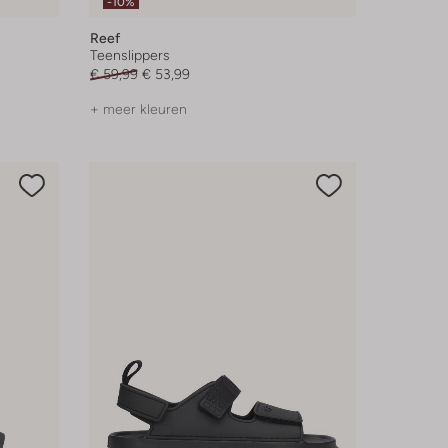
-10%
Reef
Teenslippers
€ 59,99
€ 53,99
+ meer kleuren