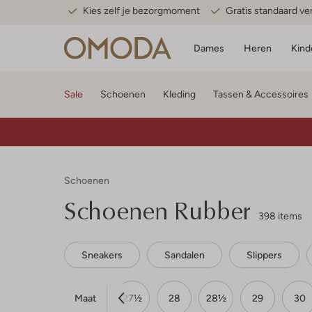
Kies zelf je bezorgmoment
Gratis standaard v
Dames
Heren
Kind
Sale
Schoenen
Kleding
Tassen & Accessoires
Schoenen
Schoenen Rubber
398 items
Sneakers
Sandalen
Slippers
Maat
25
26
27
27½
28
28½
29
30