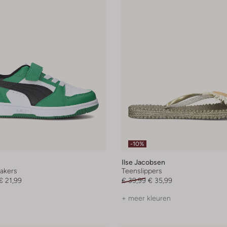
-10%
Ilse Jacobsen
akers
Teenslippers
€ 21,99
€ 39,99
€ 35,99
+ meer kleuren