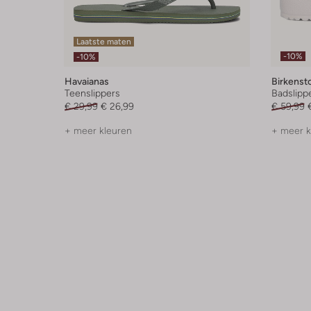
Laatste maten
-10%
-10%
Havaianas
Birkenst
Teenslippers
Badslipp
€ 29,99
€ 26,99
€ 59,99
+ meer kleuren
+ meer k