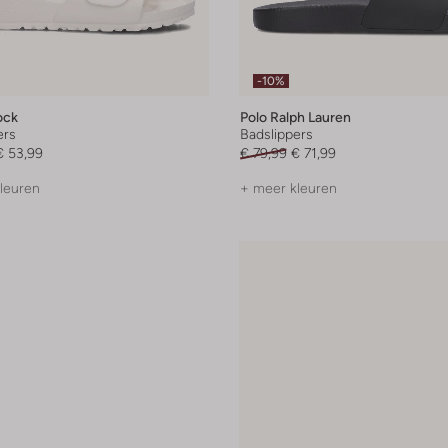
-10%
ock
Polo Ralph Lauren
ers
Badslippers
€ 53,99
€ 79,99
€ 71,99
leuren
+ meer kleuren