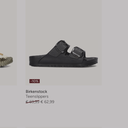
-10%
Birkenstock
Teenslippers
€ 69,99
€ 62,99