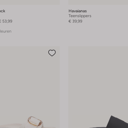
ock
Havaianas
Teenslippers
€ 53,99
€ 39,99
leuren