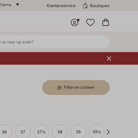
Klarna
Klantenservice
Boutiques
Filter en sorteer
36
37
37½
38
39
39½
40
41