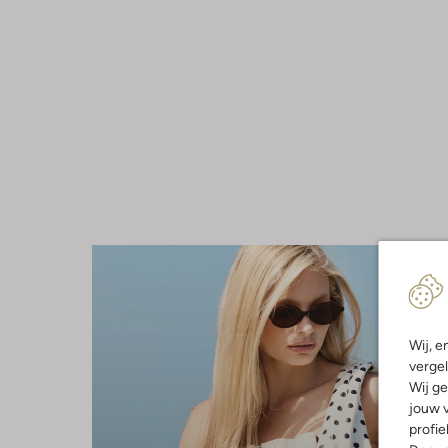
Wij, e
vergel
Wij ge
jouw v
profie