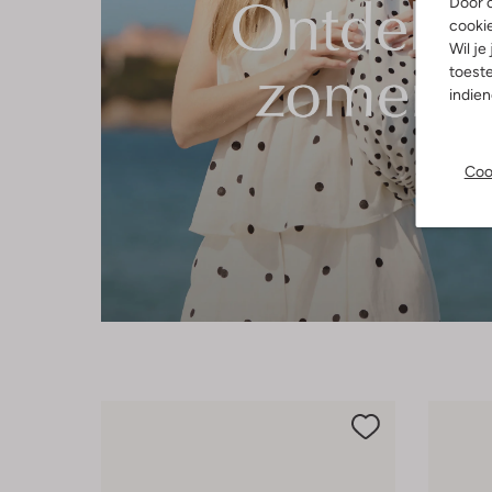
Door o
cooki
Wil je
toeste
indie
Coo