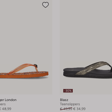
-30%
ger London
Blasz
pers
Teenslippers
€ 48,99
€ 49,99
€ 34,99