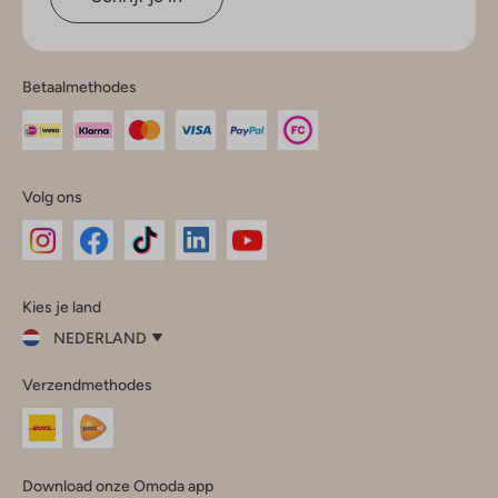
Betaalmethodes
Volg ons
Omoda
Omoda
Omoda
Omoda
Omoda
Kies je land
Instagram
Facebook
TikTok
LinkedIn
YouTube
NEDERLAND
Kies
Verzendmethodes
je
Sluit
land
Nederland
België
(Nederlands)
Download onze Omoda app