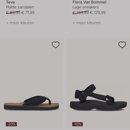
Teva
Floris Van Bommel
Platte sandalen
Lage sneakers
€ 89,99
€ 71,99
€ 259,99
€ 129,99
+ meer kleuren
+ meer kleuren
-20%
-10%