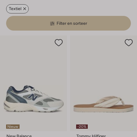
Textiel
Filter en sorteer
Nieuw
-20%
New Balance
Tommy Hilfiger