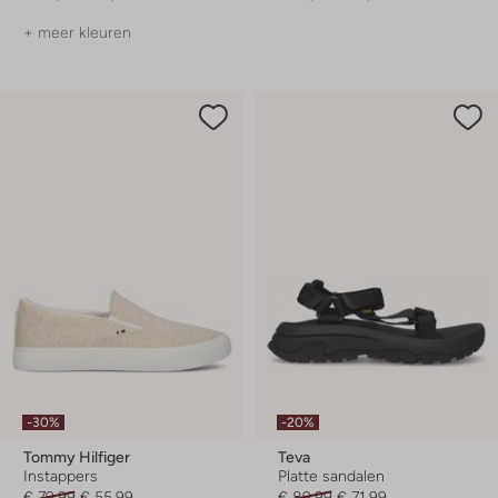
+ meer kleuren
-30%
-20%
Tommy Hilfiger
Teva
Instappers
Platte sandalen
€ 79,99
€ 55,99
€ 89,99
€ 71,99