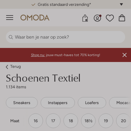
Gratis standaard verzending*
Menu
Shop nu:
jouw must-haves tot 70% korting!
Terug
Schoenen Textiel
1.134 items
Sneakers
Instappers
Loafers
Mocass
Maat
16
17
18
18½
19
20