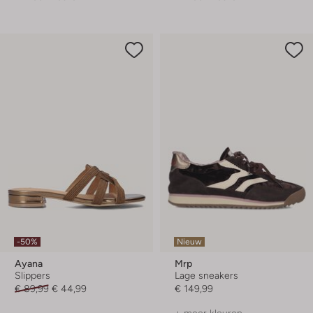
-50%
Nieuw
Ayana
Mrp
Slippers
Lage sneakers
€ 89,99
€ 44,99
€ 149,99
+ meer kleuren