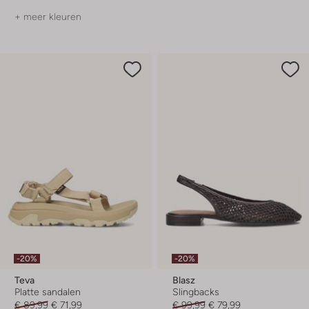
+ meer kleuren
-20%
-20%
Teva
Blasz
Platte sandalen
Slingbacks
€ 89,99
€ 71,99
€ 99,99
€ 79,99