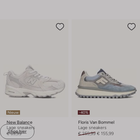
Nieuw
-40%
New Balance
Floris Van Bommel
Lage sneakers
Lage sneakers
Shop hier
€ 69,99
€ 259,99
€ 155,99