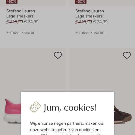
-50%
-50%
Stefano Lauran
Stefano Lauran
Lage sneakers
Lage sneakers
€ 149,99
€ 74,99
€ 149,99
€ 74,99
+ meer kleuren
+ meer kleuren
Jum, cookies!
Wij, en onze
negen partners
, maken op
onze website gebruik van cookies en