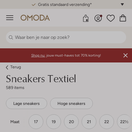
Gratis standaard verzending*
Menu
Shop nu:
jouw must-haves tot 70% korting!
Terug
Sneakers Textiel
589 items
Lage sneakers
Hoge sneakers
Maat
17
19
20
21
22
22½