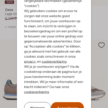
vergelijkbare technieken (gezamenlijk:
-50%
Nieuw
"cookies").
Geox
Mrp
Wij gebruiken cookies om ervoor te
Lage sneakers
Lage sneakers
zorgen dat onze website goed
€ 109,99
€ 54,99
€ 149,99
functioneert, om jouw voorkeuren op
te slaan, om inzicht te verkrijgen in
+ meer kleuren
+ meer kleuren
bezoekersgedrag en om een profiel op
te bouwen van jouw online gedrag voor
gepersonaliseerde advertenties. Door
op "Accepteer alle cookies" te klikken,
ga je akkoord met het gebruik van alle
cookies zoals omschreven in onze
privacy-
en
cookieverklaring
.
Wil je je voorkeuren wijzigen? Via de
cookieknop onderaan de pagina kun je
jouw toestemming ieder moment
intrekken. Wil je meer informatie of een
klacht indienen? Ga naar onze
cookieverklaring
.
Accepteren
Weigeren