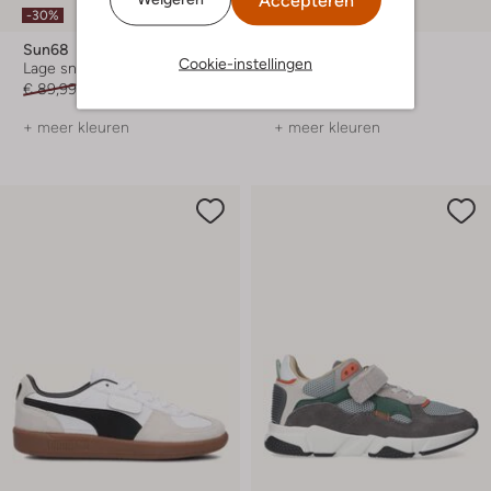
-30%
-40%
Sun68
Stefano Lauran
Cookie-instellingen
Lage sneakers
Lage sneakers
€ 89,99
€ 62,99
€ 149,99
€ 89,99
+ meer kleuren
+ meer kleuren