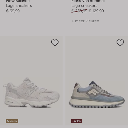
New Balance
Floris Van Bommel
Lage sneakers
Lage sneakers
€ 69,99
€ 259,99
€ 129,99
+ meer kleuren
Nieuw
-40%