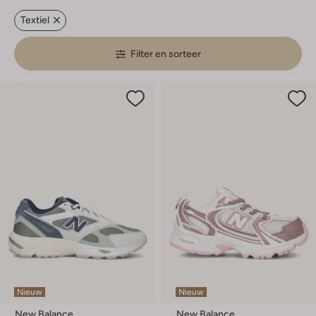
Textiel
Filter en sorteer
Nieuw
Nieuw
New Balance
New Balance