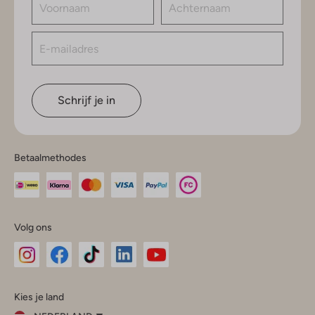
Schrijf je in
Betaalmethodes
Volg ons
Omoda
Omoda
Omoda
Omoda
Omoda
Kies je land
Instagram
Facebook
TikTok
LinkedIn
YouTube