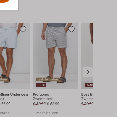
 item
Laatste maten
-50%
-30%
lfiger Underwear
Profuomo
Boss Black
ek
Zwembroek
Zwembroek
 55,99
€ 89,99
€ 62,99
€ 99,99
€ 49,99
leuren
+ meer kleuren