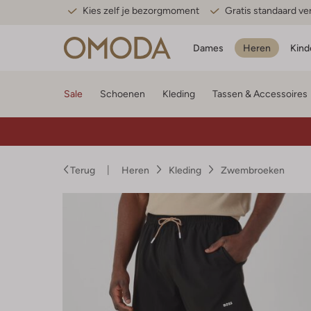
Kies zelf je bezorgmoment
Gratis standaard v
Dames
Heren
Kind
Sale
Schoenen
Kleding
Tassen & Accessoires
Terug
Heren
Kleding
Zwembroeken