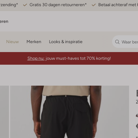
erzending*
Gratis 30 dagen retourneren*
Betaal achteraf met 
eren
Nieuw
Merken
Looks & inspiratie
Shop nu:
jouw must-haves tot 70% korting!