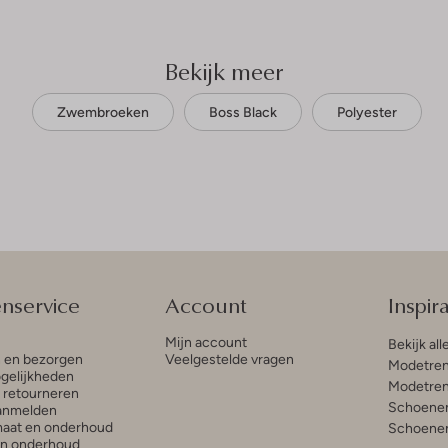
Bekijk meer
Zwembroeken
Boss Black
Polyester
enservice
Account
Inspira
Mijn account
Bekijk all
n en bezorgen
Veelgestelde vragen
Modetren
gelijkheden
Modetren
n retourneren
Schoenen
anmelden
aat en onderhoud
Schoenen
en onderhoud