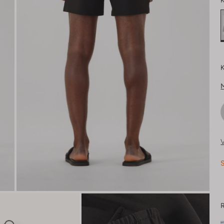
K
K
V
S
R