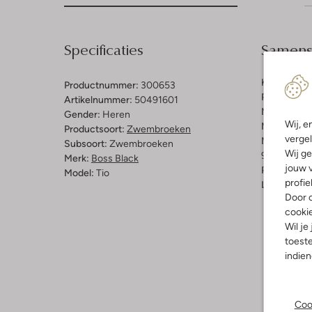
Specificaties
Samenst
Kleur:
Zwar
Productnummer:
300653
Patroon:
Ef
Artikelnummer:
50491601
Materiaal b
Gender:
Heren
Wij, e
Materiaal:
P
Productsoort:
Zwembroeken
vergel
Materiaalp
Subsoort:
Zwembroeken
Wij ge
91% Gerecyc
Merk:
Boss Black
jouw v
Pasvorm:
Re
Model:
Tio
profie
Lengte:
Kor
Door o
cooki
Wil je
toeste
indie
Coo