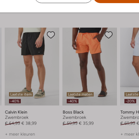
Laatste item
Laatste maten
Laatste
-40%
-40%
-20%
Calvin Klein
Boss Black
Tommy Hi
Zwembroek
Zwembroek
Zwembro
€ 64,99
€ 38,99
€ 59,99
€ 35,99
€ 69,99
€
+ meer kleuren
+ meer k