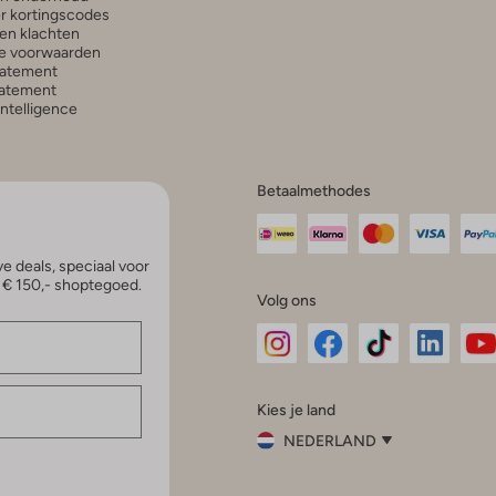
r kortingscodes
en klachten
e voorwaarden
tatement
atement
 Intelligence
Betaalmethodes
e deals, speciaal voor
p € 150,- shoptegoed.
Volg ons
Omoda
Omoda
Omoda
Omoda
Om
Kies je land
Instagram
Facebook
TikTok
LinkedI
Yo
NEDERLAND
Kies
je