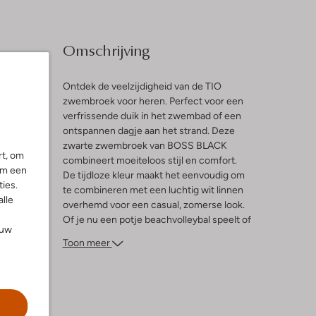
Omschrijving
Ontdek de veelzijdigheid van de TIO
zwembroek voor heren. Perfect voor een
verfrissende duik in het zwembad of een
l
ontspannen dagje aan het strand. Deze
zwarte zwembroek van BOSS BLACK
rt, om
combineert moeiteloos stijl en comfort.
om een
De tijdloze kleur maakt het eenvoudig om
ies.
te combineren met een luchtig wit linnen
alle
overhemd voor een casual, zomerse look.
Of je nu een potje beachvolleybal speelt of
ouw
geniet van een zonnige wandeling langs de
Toon meer
kust, de TIO zwembroek biedt de perfecte
balans tussen functionaliteit en mode.
Voeg een paar stijlvolle slippers toe en je
bent klaar voor de lente en zomer.