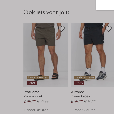
Ook iets voor jou?
Laatste maten
Laatste items
-20%
-30%
Profuomo
Airforce
Zwembroek
Zwembroek
€ 89,99
€ 71,99
€ 59,99
€ 41,99
+ meer kleuren
+ meer kleuren