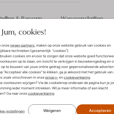
elling & Pasvorm
Wasvoorschriften
Jum, cookies!
t
Normaal wassen op 30 °C
fen
Niet strijken
innenkant:
Polyester
n onze
negen partners
, maken op onze website gebruik van cookies en
olyester
Kan niet in de droogtromme
ijkbare technieken (gezamenlijk: "cookies").
ercentages:
Niet chemisch reinigen
bruiken cookies om ervoor te zorgen dat onze website goed functionee
led Polyester, 9% Elastiek
Niet bleken
oorkeuren op te slaan, om inzicht te verkrijgen in bezoekersgedrag en 
gular Fit
l op te bouwen van jouw online gedrag voor gepersonaliseerde advertent
t
p "Accepteer alle cookies" te klikken, ga je akkoord met het gebruik van 
es zoals omschreven in onze
privacy-
en
cookieverklaring
.
 je voorkeuren wijzigen? Via de cookieknop onderaan de pagina kun je j
mming ieder moment intrekken. Wil je meer informatie of een klacht
nen? Ga naar onze
cookieverklaring
.
Weigeren
Accepteren
kie-instellingen