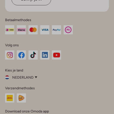
Betaalmethodes
Volg ons
Omoda
Omoda
Omoda
Omoda
Omoda
Kies je land
Instagram
Facebook
TikTok
LinkedIn
YouTube
NEDERLAND
Kies
Verzendmethodes
je
Sluit
land
Nederland
België
(Nederlands)
Download onze Omoda app