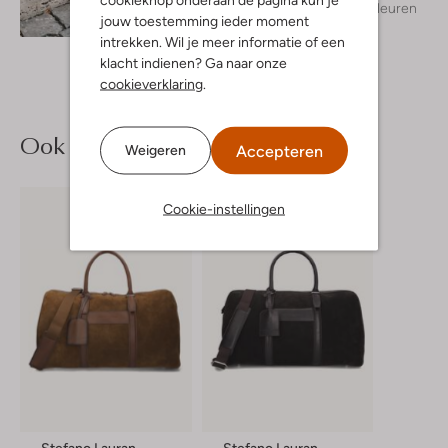
+ meer kleuren
Ontdek de look
jouw toestemming ieder moment
intrekken. Wil je meer informatie of een
klacht indienen? Ga naar onze
cookieverklaring
.
Ook iets voor jou?
Accepteren
Weigeren
Cookie-instellingen