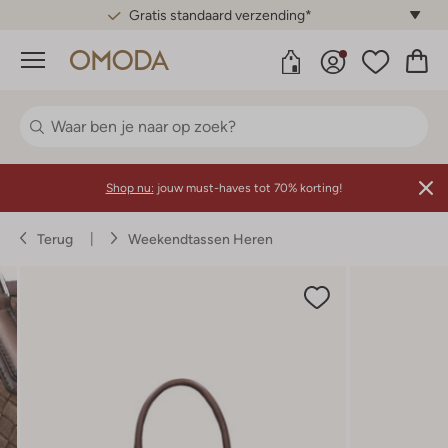
Gratis standaard verzending*
Menu
Shop nu:
jouw must-haves tot 70% korting!
Terug
Weekendtassen Heren