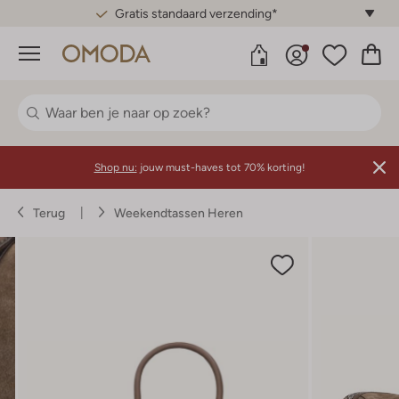
Gratis standaard verzending*
Menu
Shop nu:
jouw must-haves tot 70% korting!
Terug
Weekendtassen Heren