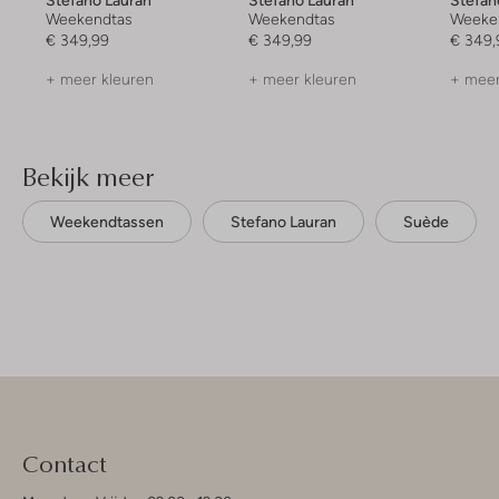
Stefano Lauran
Stefano Lauran
Stefan
Weekendtas
Weekendtas
Weeke
€ 349,99
€ 349,99
€ 349,
+ meer kleuren
+ meer kleuren
+ meer
Bekijk meer
Weekendtassen
Stefano Lauran
Suède
Contact