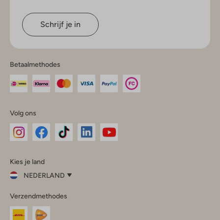
Schrijf je in
Betaalmethodes
Volg ons
Omoda
Omoda
Omoda
Omoda
Omoda
Kies je land
Instagram
Facebook
TikTok
LinkedIn
YouTube
NEDERLAND
Kies
Verzendmethodes
je
Sluit
land
Nederland