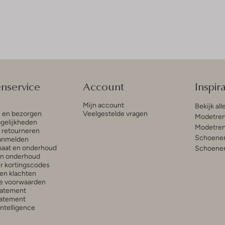
enservice
Account
Inspira
Mijn account
Bekijk all
n en bezorgen
Veelgestelde vragen
Modetren
gelijkheden
Modetren
n retourneren
Schoenen
anmelden
aat en onderhoud
Schoenen
en onderhoud
r kortingscodes
en klachten
e voorwaarden
tatement
atement
 Intelligence