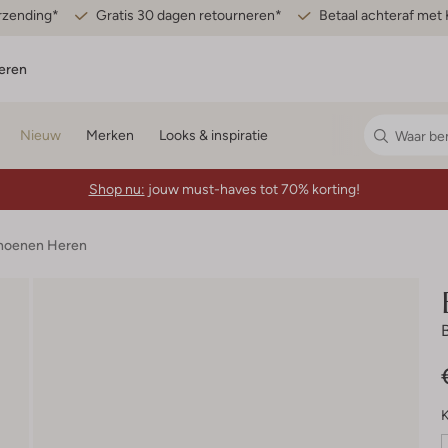
erzending*
Gratis 30 dagen retourneren*
Betaal achteraf met 
eren
Nieuw
Merken
Looks & inspiratie
Shop nu:
jouw must-haves tot 70% korting!
hoenen Heren
K