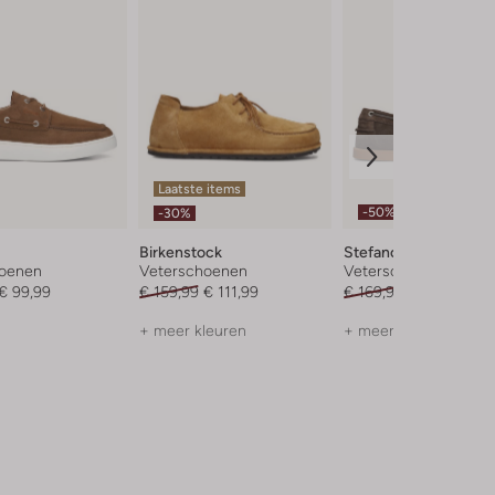
Laatste items
-50%
-30%
Birkenstock
Stefano Lauran
hoenen
Veterschoenen
Veterschoenen
€ 99,99
€ 159,99
€ 111,99
€ 169,99
€ 84,99
+ meer kleuren
+ meer kleuren