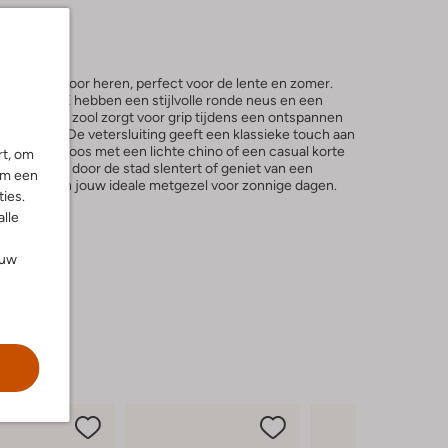
hoenen voor heren, perfect voor de lente en zomer.
ACKSTONE hebben een stijlvolle ronde neus en een
e rubberen zool zorgt voor grip tijdens een ontspannen
 het park. De vetersluiting geeft een klassieke touch aan
ze moeiteloos met een lichte chino of een casual korte
rt, om
k. Of je nu door de stad slentert of geniet van een
om een
schoenen zijn jouw ideale metgezel voor zonnige dagen.
ies.
alle
ouw