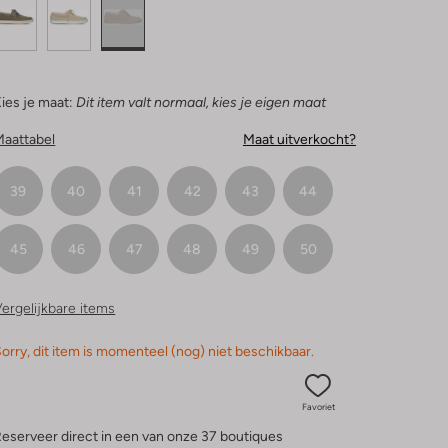
ies je maat:
Dit item valt normaal, kies je eigen maat
Maattabel
Maat uitverkocht?
39
40
41
42
43
44
45
46
47
48
49
50
ergelijkbare items
orry, dit item is momenteel (nog) niet beschikbaar.
Favoriet
eserveer direct in een van onze 37 boutiques