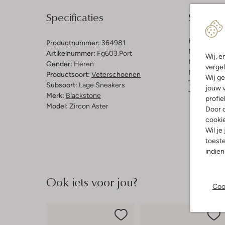
Specificaties
Samenst
Kleur:
Bruin
Productnummer:
364981
Materiaal b
Artikelnummer:
Fg603.port
Wij, e
Materiaal b
Gender:
Heren
vergel
Materiaal zo
Productsoort:
Veterschoenen
Wij ge
Type sluitin
Subsoort:
Lage Sneakers
jouw v
Type neus:
Merk:
Blackstone
profie
Model:
Zircon Aster
Door o
cooki
Wil je
toeste
indie
Ook iets voor jou?
Coo