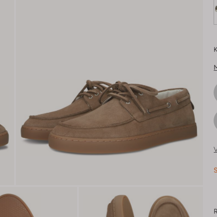
K
V
S
R