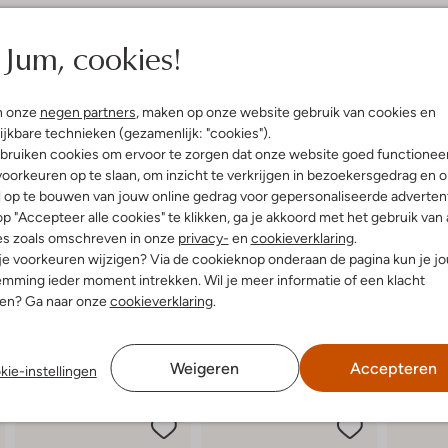
elling & Pasvorm
Omschrijving
Jum, cookies!
Ontdek de ZIRCON ASTER vetersc
Deze lage veterschoenen van BL
uitenkant:
Suède
n onze
negen partners
, maken op onze website gebruik van cookies en
comfortabele leren binnenkant. D
innenkant:
Leer, Textiel
ijkbare technieken (gezamenlijk: "cookies").
stadswandeling of een middagje in
ol:
Rubber
deze bruine sneakers. Combineer 
bruiken cookies om ervoor te zorgen dat onze website goed functionee
g:
Veter
broek voor een frisse, zomerse loo
oorkeuren op te slaan, om inzicht te verkrijgen in bezoekersgedrag en 
picknick in het park, deze veter
Ronde Neus
l op te bouwen van jouw online gedrag voor gepersonaliseerde advertent
p "Accepteer alle cookies" te klikken, ga je akkoord met het gebruik van 
es zoals omschreven in onze
privacy-
en
cookieverklaring
.
 je voorkeuren wijzigen? Via de cookieknop onderaan de pagina kun je j
mming ieder moment intrekken. Wil je meer informatie of een klacht
nen? Ga naar onze
cookieverklaring
.
Weigeren
Accepteren
kie-instellingen