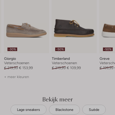
-30%
-50%
-50%
Giorgio
Timberland
Greve
Veterschoenen
Veterschoenen
Vetersc
€ 219,99
€ 153,99
€ 219,99
€ 109,99
€ 199,99
+ meer kleuren
Bekijk meer
Lage sneakers
Blackstone
Suède