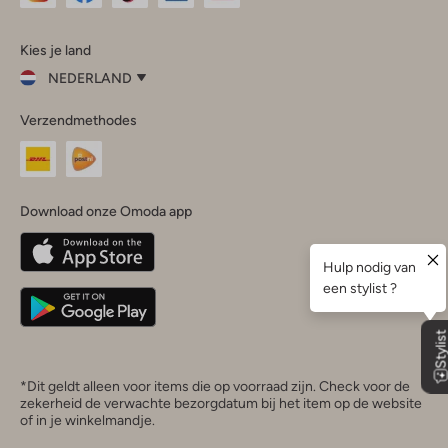
Omoda
Omoda
Omoda
Omoda
Omoda
Kies je land
Instagram
Facebook
TikTok
LinkedIn
YouTube
NEDERLAND
Kies
Verzendmethodes
je
Sluit
land
Nederland
België
(Nederlands)
Download onze Omoda app
Belgique
(Français)
Deutschland
*Dit geldt alleen voor items die op voorraad zijn. Check voor de
zekerheid de verwachte bezorgdatum bij het item op de website
of in je winkelmandje.