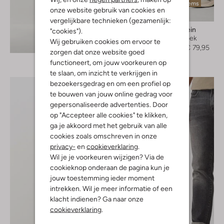
Laatste items
onze website gebruik van cookies en
-20%
vergelijkbare technieken (gezamenlijk:
Calvin Klein
"cookies").
Cargobroek
Wij gebruiken cookies om ervoor te
Ontdek de look
€ 99,95
€ 79,95
zorgen dat onze website goed
functioneert, om jouw voorkeuren op
te slaan, om inzicht te verkrijgen in
bezoekersgedrag en om een profiel op
te bouwen van jouw online gedrag voor
gepersonaliseerde advertenties. Door
op "Accepteer alle cookies" te klikken,
ga je akkoord met het gebruik van alle
cookies zoals omschreven in onze
privacy-
en
cookieverklaring
.
Wil je je voorkeuren wijzigen? Via de
cookieknop onderaan de pagina kun je
jouw toestemming ieder moment
intrekken. Wil je meer informatie of een
klacht indienen? Ga naar onze
cookieverklaring
.