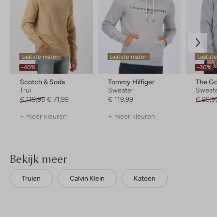
Laatste maten
Laatste maten
Laatste
-40%
-30%
Scotch & Soda
Tommy Hilfiger
The G
Trui
Sweater
Sweat
€ 119,95
€ 71,99
€ 119,99
€ 99,9
+ meer kleuren
+ meer kleuren
Bekijk meer
Truien
Calvin Klein
Katoen