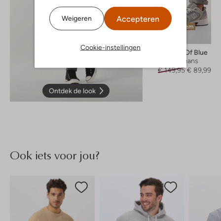
Accepteren
Weigeren
Laatste item
-40%
Cookie-instellingen
Butcher Of Blue
Slim fit jeans
€ 149,95
€ 89,99
Ontdek de look
Ook iets voor jou?