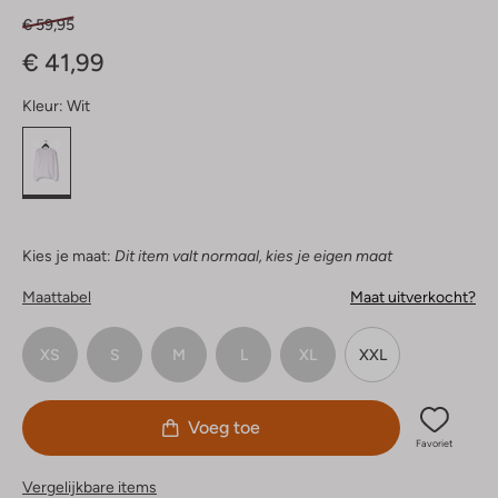
€ 59,95
€ 41,99
Kleur:
Wit
Kies je maat:
Dit item valt normaal, kies je eigen maat
Maattabel
Maat uitverkocht?
XS
S
M
L
XL
XXL
Voeg toe
Favoriet
Vergelijkbare items