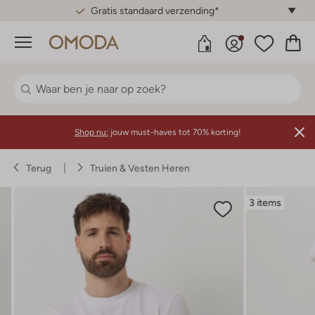
Gratis standaard verzending*
Menu
Shop nu:
jouw must-haves tot 70% korting!
Terug
Truien & Vesten Heren
3 items