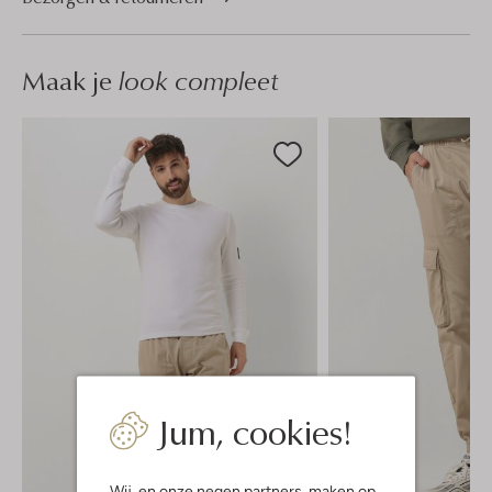
Maak je
look compleet
Jum, cookies!
Wij, en onze
negen partners
, maken op