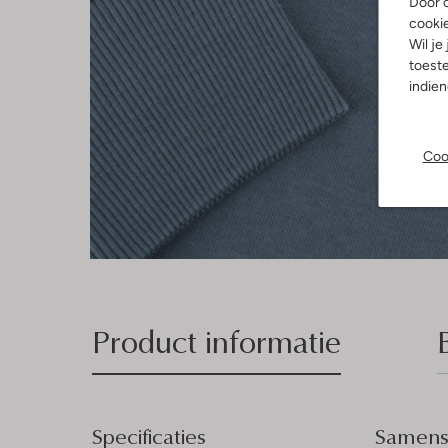
Door o
cooki
Wil je
toeste
indie
Coo
Product informatie
Specificaties
Samenst