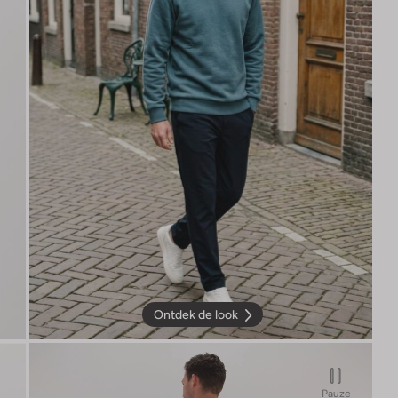
Ontdek de look
Pauze