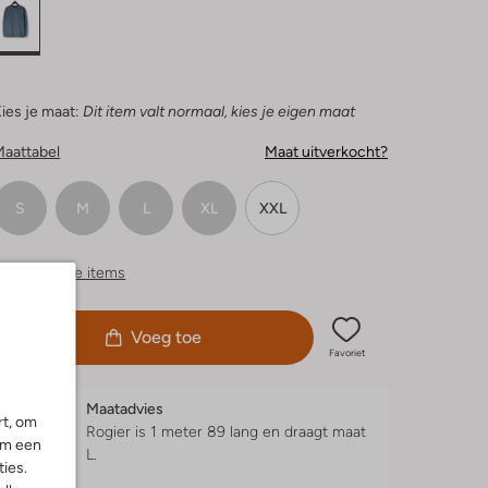
ies je maat:
Dit item valt normaal, kies je eigen maat
Maattabel
Maat uitverkocht?
S
M
L
XL
XXL
ergelijkbare items
Voeg toe
Favoriet
Maatadvies
rt, om
Rogier is 1 meter 89 lang en draagt maat
om een
L.
ies.