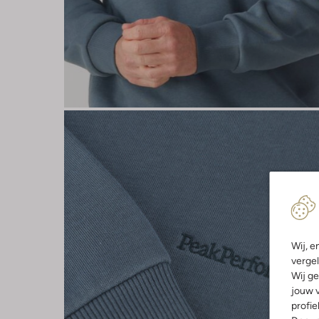
Wij, e
vergel
Wij ge
jouw v
profie