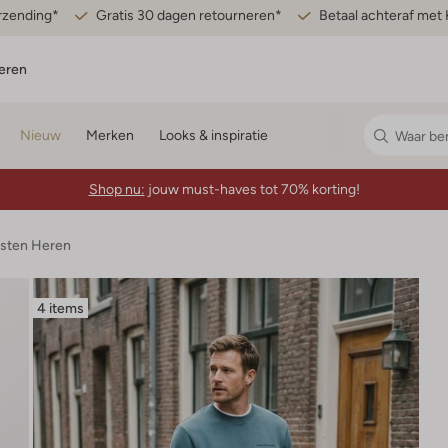
erzending*
Gratis 30 dagen retourneren*
Betaal achteraf met 
eren
Nieuw
Merken
Looks & inspiratie
Shop nu:
jouw must-haves tot 70% korting!
esten Heren
4 items