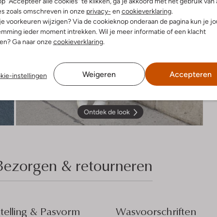
p "Accepteer alle cookies" te klikken, ga je akkoord met het gebruik van 
es zoals omschreven in onze
privacy-
en
cookieverklaring
.
 je voorkeuren wijzigen? Via de cookieknop onderaan de pagina kun je j
mming ieder moment intrekken. Wil je meer informatie of een klacht
nen? Ga naar onze
cookieverklaring
.
Weigeren
Accepteren
kie-instellingen
Ontdek de look
Bezorgen & retourneren
elling & Pasvorm
Wasvoorschriften