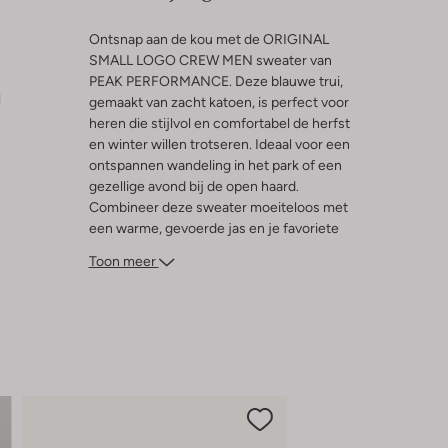
Ontsnap aan de kou met de ORIGINAL
SMALL LOGO CREW MEN sweater van
PEAK PERFORMANCE. Deze blauwe trui,
l
gemaakt van zacht katoen, is perfect voor
heren die stijlvol en comfortabel de herfst
en winter willen trotseren. Ideaal voor een
ontspannen wandeling in het park of een
gezellige avond bij de open haard.
Combineer deze sweater moeiteloos met
een warme, gevoerde jas en je favoriete
jeans voor een complete look. De subtiele
Toon meer
logo-details geven een moderne twist aan
je outfit, terwijl de klassieke snit zorgt voor
een tijdloze uitstraling. Een must-have
voor elke garderobe dit seizoen.