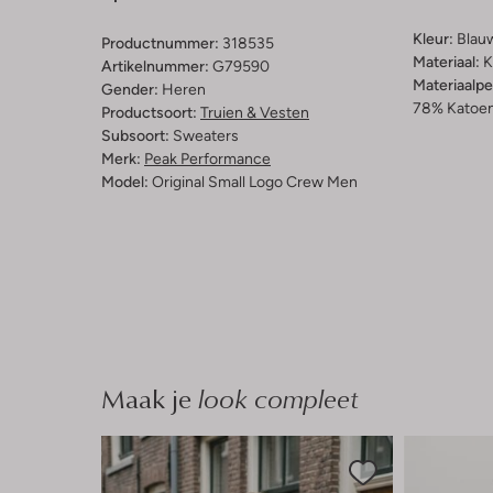
Kleur:
Blau
Productnummer:
318535
Materiaal:
K
Artikelnummer:
G79590
Materiaalp
Gender:
Heren
78% Katoen
Productsoort:
Truien & Vesten
Subsoort:
Sweaters
Merk:
Peak Performance
Model:
Original Small Logo Crew Men
Maak je
look compleet