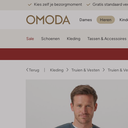
Kies zelf je bezorgmoment
Gratis standaard v
Dames
Heren
Kind
Sale
Schoenen
Kleding
Tassen & Accessoires
Terug
Kleding
Truien & Vesten
Truien & V