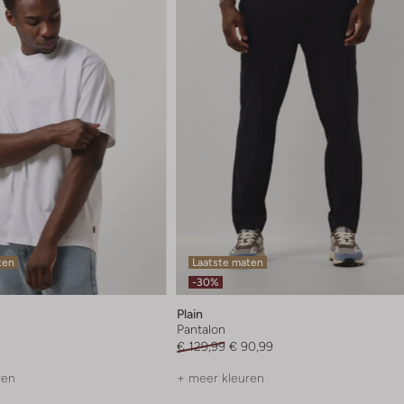
ten
Laatste maten
-30%
Plain
Pantalon
€ 129,99
€ 90,99
ren
+ meer kleuren