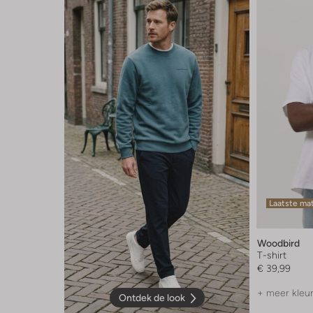
Laatste ma
Woodbird
T-shirt
€ 39,99
+ meer kleu
Ontdek de look