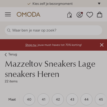
Gratis standaard verzending*
Menu
Shop nu:
jouw must-haves tot 70% korting!
Terug
Mazzeltov
Sneakers Lage
sneakers Heren
22 items
Maat
40
41
42
43
44
45