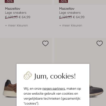
-50%
-50%
Mazzeltov
Mazzeltov
Lage sneakers
Lage sneakers
€ 129,99
€ 64,99
€ 129,99
€ 64,99
+ meer kleuren
+ meer kleuren
Jum, cookies!
Wij, en onze
negen partners
, maken op
onze website gebruik van cookies en
vergelijkbare technieken (gezamenlijk:
"cookies").