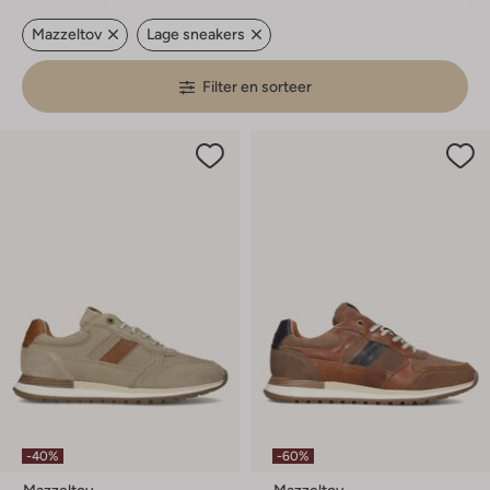
Mazzeltov
Lage sneakers
Filter en sorteer
-40%
-60%
Mazzeltov
Mazzeltov