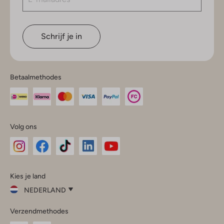
Schrijf je in
Betaalmethodes
Volg ons
Omoda
Omoda
Omoda
Omoda
Omoda
Kies je land
Instagram
Facebook
TikTok
LinkedIn
YouTube
NEDERLAND
Kies
Verzendmethodes
je
Sluit
land