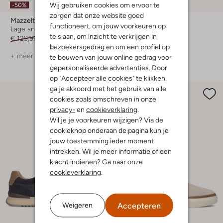
Wij gebruiken cookies om ervoor te
-50%
-50%
zorgen dat onze website goed
Mazzeltov
Mazzeltov
functioneert, om jouw voorkeuren op
Lage sneakers
Lage sneakers
te slaan, om inzicht te verkrijgen in
€ 129,99
€ 64,99
€ 149,99
€ 74,99
bezoekersgedrag en om een profiel op
+ meer kleuren
+ meer kleuren
te bouwen van jouw online gedrag voor
gepersonaliseerde advertenties. Door
op "Accepteer alle cookies" te klikken,
ga je akkoord met het gebruik van alle
cookies zoals omschreven in onze
privacy-
en
cookieverklaring
.
Wil je je voorkeuren wijzigen? Via de
cookieknop onderaan de pagina kun je
jouw toestemming ieder moment
intrekken. Wil je meer informatie of een
klacht indienen? Ga naar onze
cookieverklaring
.
Accepteren
Weigeren