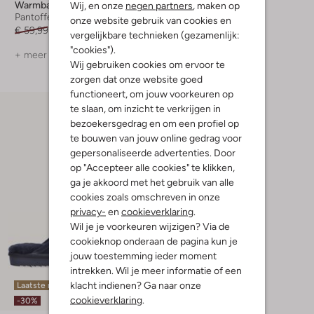
Warmbat
Warmbat
Wij, en onze
negen partners
, maken op
Pantoffels
Pantoffels
onze website gebruik van cookies en
€ 59,99
€ 41,99
€ 79,99
€ 55,99
vergelijkbare technieken (gezamenlijk:
"cookies").
+ meer kleuren
+ meer kleuren
Wij gebruiken cookies om ervoor te
zorgen dat onze website goed
functioneert, om jouw voorkeuren op
te slaan, om inzicht te verkrijgen in
bezoekersgedrag en om een profiel op
te bouwen van jouw online gedrag voor
gepersonaliseerde advertenties. Door
op "Accepteer alle cookies" te klikken,
ga je akkoord met het gebruik van alle
cookies zoals omschreven in onze
privacy-
en
cookieverklaring
.
Wil je je voorkeuren wijzigen? Via de
cookieknop onderaan de pagina kun je
jouw toestemming ieder moment
intrekken. Wil je meer informatie of een
klacht indienen? Ga naar onze
Laatste maten
cookieverklaring
.
-30%