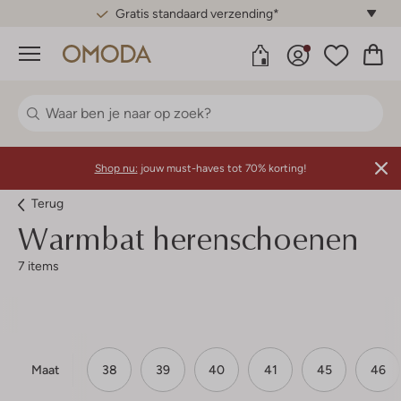
Gratis standaard verzending*
Menu
Shop nu:
jouw must-haves tot 70% korting!
Terug
Warmbat herenschoenen
7 items
Maat
38
39
40
41
45
46