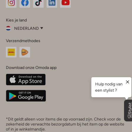
Omoda
Omoda
Omoda
Omoda
Omoda
Kies je land
Instagram
Facebook
TikTok
LinkedIn
YouTube
NEDERLAND
Kies
Verzendmethodes
je
Sluit
land
Nederland
België
(Nederlands)
Download onze Omoda app
Belgique
(Français)
Deutschland
*Dit geldt alleen voor items die op voorraad zijn. Check voor de
zekerheid de verwachte bezorgdatum bij het item op de website
of in je winkelmandje.