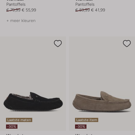
Pantoffels
Pantoffels
€ 79,99
€ 55,99
€ 59,99
€ 41,99
+ meer kleuren
Laatste maten
Laatste item
-30%
-30%