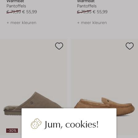
Warmbat
Warmbat
Pantoffels
Pantoffels
€ 79,99
€ 55,99
€ 79,95
€ 55,99
+ meer kleuren
+ meer kleuren
Jum, cookies!
Laatste item
-30%
-30%