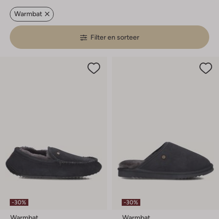
Warmbat
Filter en sorteer
-30%
-30%
Warmbat
Warmbat