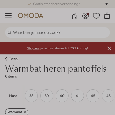
Gratis standaard verzending*
Menu
Shop nu:
jouw must-haves tot 70% korting!
Terug
Warmbat heren pantoffels
6 items
Maat
38
39
40
41
45
46
Warmbat