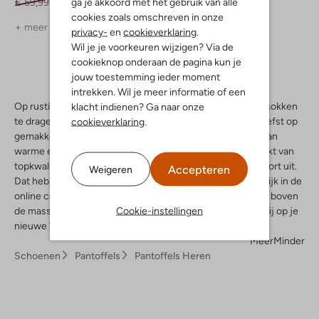
ga je akkoord met het gebruik van alle
€ 59,99
€ 41,99
€ 59,99
€ 41,99
cookies zoals omschreven in onze
+ meer kleuren
+ meer kleuren
privacy-
en
cookieverklaring
.
Wil je je voorkeuren wijzigen? Via de
cookieknop onderaan de pagina kun je
jouw toestemming ieder moment
intrekken. Wil je meer informatie of een
Op rustige dagen hoef je thuis echt geen schoenen met sokken
klacht indienen? Ga naar onze
te dragen. Wanneer alles mag en niets hoeft, loop je het liefst op
cookieverklaring
.
gemakkelijke schoenen of blote voeten. Denk dan eens aan
warme en zachte Warmbat pantoffels voor heren. Gemaakt van
topkwaliteit leer en schapenwol stralen ze een en al comfort uit.
Accepteren
Weigeren
Dat heb je verdiend en dat mag je jezelf gerust gunnen. Kijk in de
online collectie van Omoda en vind de pantoffels die echt boven
Cookie-instellingen
de massa uitsteken. Binnenkort loop ook jij er warmpjes bij op je
nieuwe Warmbats.
Meer
Minder
Schoenen
Pantoffels
Pantoffels Heren