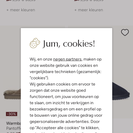
+ meer kleuren
+ meer kleuren
Jum, cookies!
Wij, en onze
negen partners
, maken op
onze website gebruik van cookies en
vergelijkbare technieken (gezamenlijk:
"cookies").
Wij gebruiken cookies om ervoor te
zorgen dat onze website goed
functioneert, om jouw voorkeuren op
te slaan, om inzicht te verkrijgen in
Laatste maten
bezoekersgedrag en om een profiel op
-30%
-30%
te bouwen van jouw online gedrag voor
gepersonaliseerde advertenties. Door
Warmbat
Warmbat
op "Accepteer alle cookies" te klikken,
Pantoffels
Pantoffels