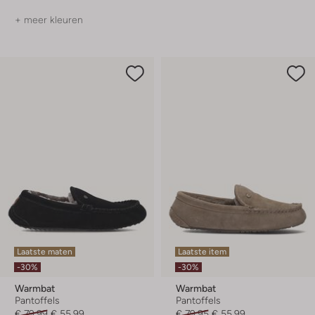
+ meer kleuren
Laatste maten
Laatste item
-30%
-30%
Warmbat
Warmbat
Pantoffels
Pantoffels
€ 79,99
€ 55,99
€ 79,95
€ 55,99