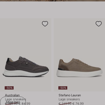
-50%
-50%
Australian
Stefano Lauran
Lage sneakers
Lage sneakers
Shop hier
€ 169,99
€ 84,99
€ 149,99
€ 74,99