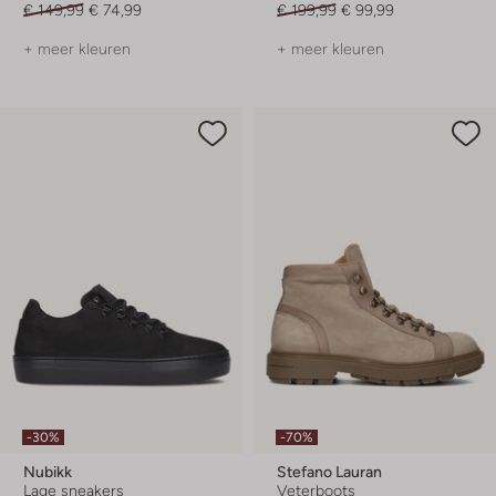
€ 149,99
€ 74,99
€ 199,99
€ 99,99
+ meer kleuren
+ meer kleuren
-30%
-70%
Nubikk
Stefano Lauran
Lage sneakers
Veterboots