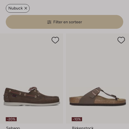
Nubuck
Filter en sorteer
-20%
-10%
Sebago
Birkenstock