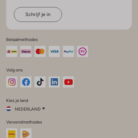
Schrijf je in
Betaalmethodes
Volg ons
Omoda
Omoda
Omoda
Omoda
Omoda
Kies je land
Instagram
Facebook
TikTok
LinkedIn
YouTube
NEDERLAND
Kies
Verzendmethodes
je
Sluit
land
Nederland