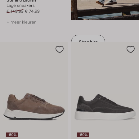
Lage sneakers
€ 149,99
€ 74,99
+ meer kleuren
Shop hier
-60%
-60%