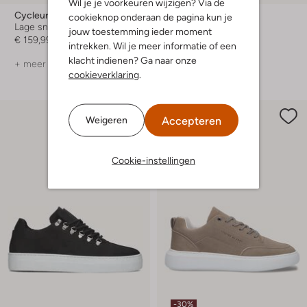
Wil je je voorkeuren wijzigen? Via de
Cycleur De Luxe
Stefano Lauran
cookieknop onderaan de pagina kun je
Lage sneakers
Lage sneakers
jouw toestemming ieder moment
€ 159,99
€ 149,99
€ 59,99
intrekken. Wil je meer informatie of een
klacht indienen? Ga naar onze
+ meer kleuren
+ meer kleuren
cookieverklaring
.
Accepteren
Weigeren
Cookie-instellingen
-30%