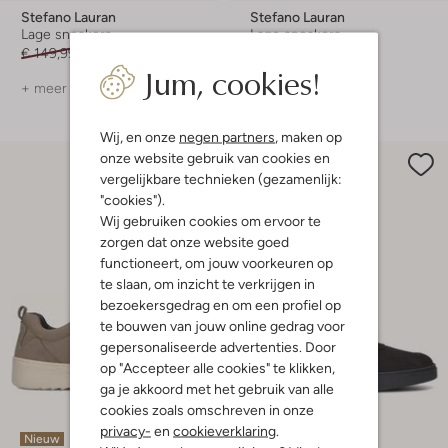
Stefano Lauran
Stefano Lauran
Lage sneakers
Lage sneakers
€ 149,99
€ 59,99
€ 149,99
€ 59,99
Jum, cookies!
+ meer kleuren
+ meer kleuren
Wij, en onze
negen partners
, maken op
onze website gebruik van cookies en
vergelijkbare technieken (gezamenlijk:
"cookies").
Wij gebruiken cookies om ervoor te
zorgen dat onze website goed
functioneert, om jouw voorkeuren op
te slaan, om inzicht te verkrijgen in
bezoekersgedrag en om een profiel op
te bouwen van jouw online gedrag voor
gepersonaliseerde advertenties. Door
op "Accepteer alle cookies" te klikken,
ga je akkoord met het gebruik van alle
cookies zoals omschreven in onze
privacy-
en
cookieverklaring
.
Nieuw
-60%