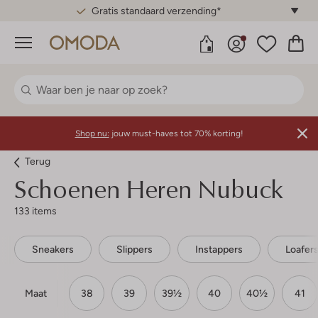
Gratis standaard verzending*
Menu
Shop nu:
jouw must-haves tot 70% korting!
Terug
Schoenen Heren Nubuck
133 items
Sneakers
Slippers
Instappers
Loafer
Maat
38
39
39½
40
40½
41