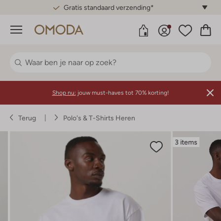
Gratis standaard verzending*
Menu
Shop nu:
jouw must-haves tot 70% korting!
Terug
Polo's & T-Shirts Heren
3 items