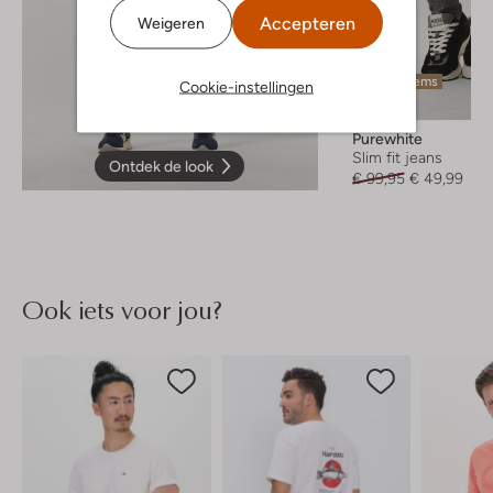
Accepteren
Weigeren
Laatste items
Cookie-instellingen
-50%
Purewhite
Slim fit jeans
Ontdek de look
€ 99,95
€ 49,99
Ook iets voor jou?