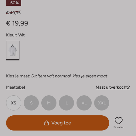
-60%
€ 49,95
€ 19,99
Kleur:
Wit
Kies je maat:
Dit item valt normaal, kies je eigen maat
Maattabel
Maat uitverkocht?
XS
S
M
L
XL
XXL
Voeg toe
Favoriet