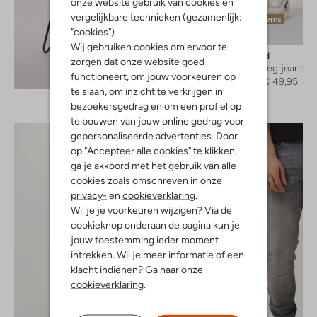
onze website gebruik van cookies en
vergelijkbare technieken (gezamenlijk:
Laatste items
"cookies").
-50%
Wij gebruiken cookies om ervoor te
Woodbird
zorgen dat onze website goed
Straight leg jeans
Ontdek de look
functioneert, om jouw voorkeuren op
€ 99,95
€ 49,95
te slaan, om inzicht te verkrijgen in
bezoekersgedrag en om een profiel op
te bouwen van jouw online gedrag voor
gepersonaliseerde advertenties. Door
op "Accepteer alle cookies" te klikken,
ga je akkoord met het gebruik van alle
cookies zoals omschreven in onze
privacy-
en
cookieverklaring
.
Wil je je voorkeuren wijzigen? Via de
cookieknop onderaan de pagina kun je
jouw toestemming ieder moment
intrekken. Wil je meer informatie of een
klacht indienen? Ga naar onze
cookieverklaring
.