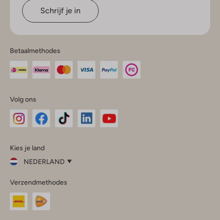
Schrijf je in
Betaalmethodes
Volg ons
Omoda
Omoda
Omoda
Omoda
Omoda
Kies je land
Instagram
Facebook
TikTok
LinkedIn
YouTube
NEDERLAND
Kies
Verzendmethodes
je
Sluit
land
Nederland