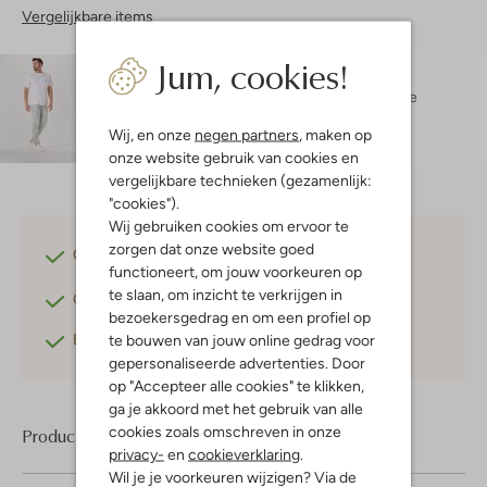
Vergelijkbare items
Jum, cookies!
Maatadvies
Damian is 1 meter 87 lang en draagt maat L.
De
pasvorm is
regular fit
.
Wij, en onze
negen partners
, maken op
onze website gebruik van cookies en
vergelijkbare technieken (gezamenlijk:
"cookies").
Wij gebruiken cookies om ervoor te
zorgen dat onze website goed
Gratis verzending
vanaf €75,-
functioneert, om jouw voorkeuren op
te slaan, om inzicht te verkrijgen in
Gratis retourneren
binnen 30 dagen*
bezoekersgedrag en om een profiel op
Betaal achteraf
met Klarna
te bouwen van jouw online gedrag voor
gepersonaliseerde advertenties. Door
op "Accepteer alle cookies" te klikken,
ga je akkoord met het gebruik van alle
cookies zoals omschreven in onze
Product informatie
privacy-
en
cookieverklaring
.
Wil je je voorkeuren wijzigen? Via de