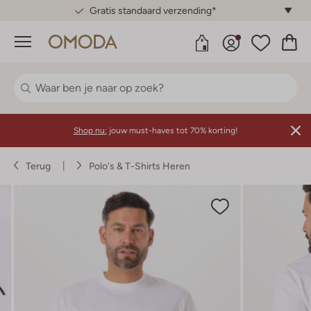
Gratis standaard verzending*
Menu
Shop nu:
jouw must-haves tot 70% korting!
Terug
Polo's & T-Shirts Heren