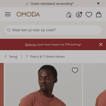
Gratis standaard verzending*
Menu
Shop nu:
jouw must-haves tot 70% korting!
Terug
Polo's & T-Shirts Heren