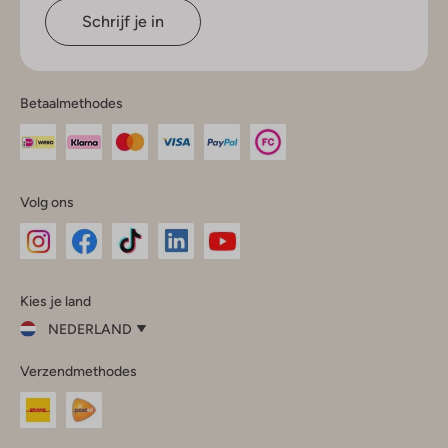
Schrijf je in
Betaalmethodes
Volg ons
Omoda
Omoda
Omoda
Omoda
Omoda
Kies je land
Instagram
Facebook
TikTok
LinkedIn
YouTube
NEDERLAND
Kies
Verzendmethodes
je
Sluit
land
Nederland