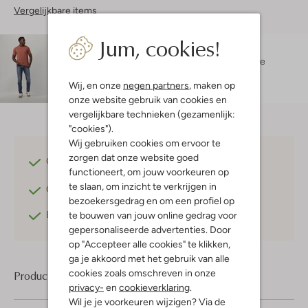
Vergelijkbare items
Jum, cookies!
Maatadvies
Ibrahim is 1 meter 88 lang en draagt maat L.
De
pasvorm is
regular fit
.
Wij, en onze
negen partners
, maken op
onze website gebruik van cookies en
vergelijkbare technieken (gezamenlijk:
"cookies").
Wij gebruiken cookies om ervoor te
zorgen dat onze website goed
Gratis verzending
vanaf €75,-
functioneert, om jouw voorkeuren op
te slaan, om inzicht te verkrijgen in
Gratis retourneren
binnen 30 dagen*
bezoekersgedrag en om een profiel op
Betaal achteraf
met Klarna
te bouwen van jouw online gedrag voor
gepersonaliseerde advertenties. Door
op "Accepteer alle cookies" te klikken,
ga je akkoord met het gebruik van alle
cookies zoals omschreven in onze
Product informatie
privacy-
en
cookieverklaring
.
Wil je je voorkeuren wijzigen? Via de