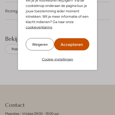
Wil je je voorkeuren wijzigen? Via de
cookieknop onderaan de pagina kun je
Bezorgen & retourneren
jouw toestemming ieder moment
intrekken. Wil je meer informatie of een
klacht indienen? Ga naar onze
cookieverklaring
.
Bekijk meer
Accepteren
Weigeren
Polo's
Tommy Hilfiger
Katoen
Cookie-instellingen
Contact
Maandag - Vrijdag 09:00 - 19:00 uur