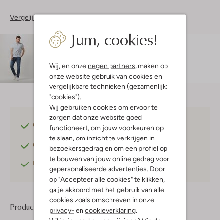
Vergelijkbare items
Jum, cookies!
Maatadvies
Rogier is 1 meter 89 lang en draagt maat L.
De
pasvorm is
regular fit
.
Wij, en onze
negen partners
, maken op
onze website gebruik van cookies en
vergelijkbare technieken (gezamenlijk:
"cookies").
Wij gebruiken cookies om ervoor te
zorgen dat onze website goed
Gratis verzending
vanaf €75,-
functioneert, om jouw voorkeuren op
te slaan, om inzicht te verkrijgen in
Gratis retourneren
binnen 30 dagen*
bezoekersgedrag en om een profiel op
te bouwen van jouw online gedrag voor
Betaal achteraf
met Klarna
gepersonaliseerde advertenties. Door
op "Accepteer alle cookies" te klikken,
ga je akkoord met het gebruik van alle
cookies zoals omschreven in onze
Product informatie
privacy-
en
cookieverklaring
.