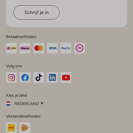
Schrijf je in
Betaalmethodes
Volg ons
Omoda
Omoda
Omoda
Omoda
Omoda
Kies je land
Instagram
Facebook
TikTok
LinkedIn
YouTube
NEDERLAND
Kies
Verzendmethodes
je
Sluit
land
Nederland