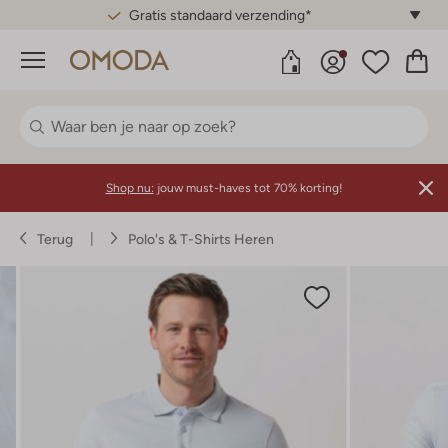
Gratis standaard verzending*
Menu
Shop nu:
jouw must-haves tot 70% korting!
Terug
Polo's & T-Shirts Heren