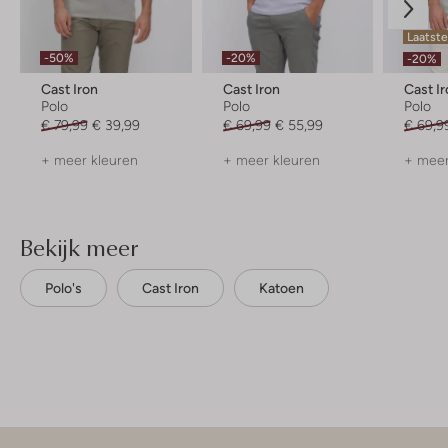
Laatst
-50%
-20%
-20%
Cast Iron
Cast Iron
Cast I
Polo
Polo
Polo
€ 79,99
€ 39,99
€ 69,99
€ 55,99
€ 69,9
+ meer kleuren
+ meer kleuren
+ meer
Bekijk meer
Polo's
Cast Iron
Katoen