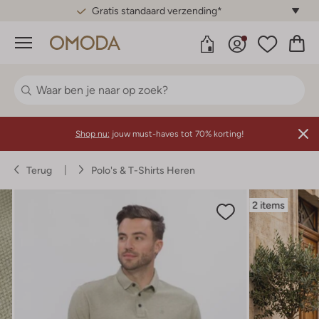
Gratis standaard verzending*
Menu
Shop nu:
jouw must-haves tot 70% korting!
Terug
Polo's & T-Shirts Heren
2 items