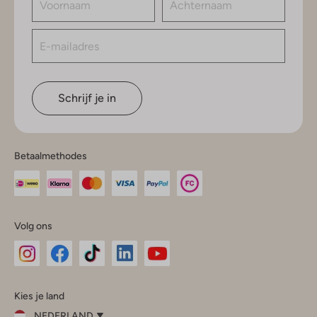
Schrijf je in
Betaalmethodes
Volg ons
Omoda
Omoda
Omoda
Omoda
Omoda
Kies je land
Instagram
Facebook
TikTok
LinkedIn
YouTube
NEDERLAND