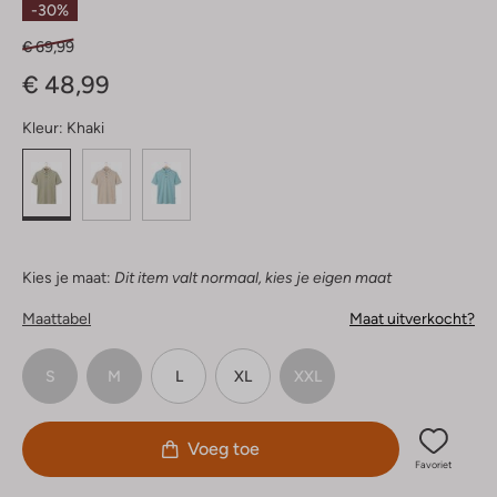
-30%
€ 69,99
€ 48,99
Kleur:
Khaki
Kies je maat:
Dit item valt normaal, kies je eigen maat
Maattabel
Maat uitverkocht?
S
M
L
XL
XXL
Voeg toe
Favoriet