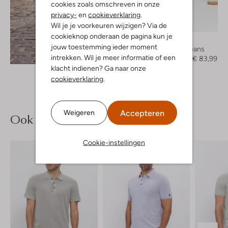
cookies zoals omschreven in onze
privacy-
en
cookieverklaring
.
-40%
Wil je je voorkeuren wijzigen? Via de
cookieknop onderaan de pagina kun je
Cast Iron
jouw toestemming ieder moment
Slim fit jeans
Ontdek de look
intrekken. Wil je meer informatie of een
€ 139,99
€ 83,99
klacht indienen? Ga naar onze
cookieverklaring
.
Accepteren
Weigeren
Ook iets voor jou?
Cookie-instellingen