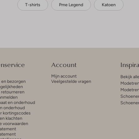
T-shirts
Pme Legend
Katoen
enservice
Account
Inspira
Mijn account
Bekijk all
n en bezorgen
Veelgestelde vragen
Modetren
gelijkheden
Modetren
n retourneren
Schoenen
anmelden
aat en onderhoud
Schoenen
en onderhoud
r kortingscodes
en klachten
e voorwaarden
tatement
atement