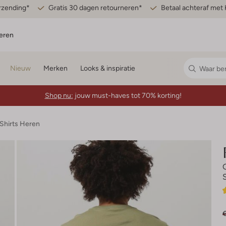
erzending*
Gratis 30 dagen retourneren*
Betaal achteraf met 
eren
Nieuw
Merken
Looks & inspiratie
Shop nu:
jouw must-haves tot 70% korting!
-Shirts Heren