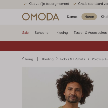
Kies zelf je bezorgmoment
Gratis standaard v
Dames
Heren
Kind
Sale
Schoenen
Kleding
Tassen & Accessoires
Terug
Kleding
Polo's & T-Shirts
Polo's & T