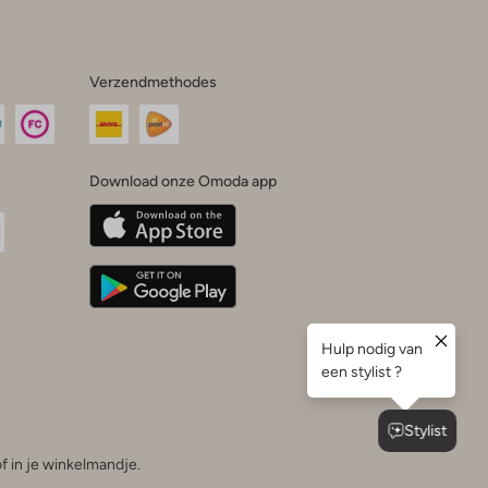
Verzendmethodes
Download onze Omoda app
oda
n
uTube
f in je winkelmandje.