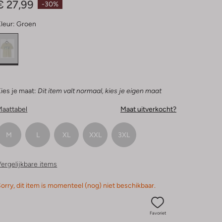
€ 27,99
-30%
leur:
Groen
ies je maat:
Dit item valt normaal, kies je eigen maat
Maattabel
Maat uitverkocht?
M
L
XL
XXL
3XL
ergelijkbare items
orry, dit item is momenteel (nog) niet beschikbaar.
Favoriet