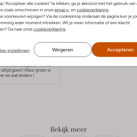
p "Accepteer alle cookies" te klikken, ga je akkoord met het gebruik van 
es zoals omschreven in onze
privacy-
en
cookieverklaring
.
 je voorkeuren wijzigen? Via de cookieknop onderaan de pagina kun je j
mming ieder moment intrekken. Wil je meer informatie of een klacht
nen? Ga naar onze
cookieverklaring
.
(4)
 2024
door Liesbeth
Weigeren
Accepteren
kie-instellingen
int ,maat valt goed.rnShirts
altijd goed ! Kleur groen is
er es wat anders !
Bekijk meer