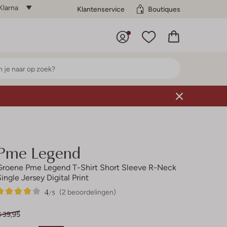
Klarna
Klantenservice
Boutiques
Pme Legend
Groene Pme Legend T-Shirt Short Sleeve R-Neck
Single Jersey Digital Print
4
2
4
/5
(2 beoordelingen)
Sterren
€ 39,95