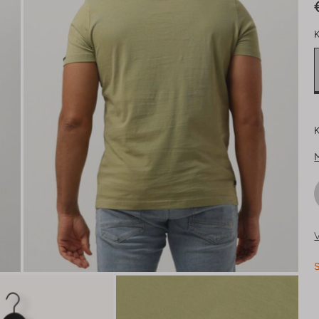
K
K
V
S