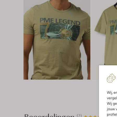
Wij, e
vergel
Wij ge
jouw v
Beoordelingen
profie
(2)
2
4