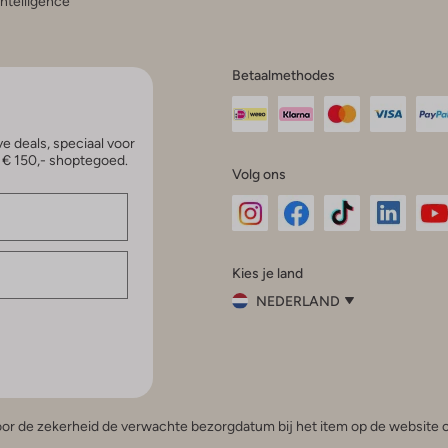
 Intelligence
Betaalmethodes
e deals, speciaal voor
p € 150,- shoptegoed.
Volg ons
Omoda
Omoda
Omoda
Omoda
Om
Kies je land
Instagram
Facebook
TikTok
LinkedI
Yo
NEDERLAND
Kies
je
Sluit
land
Nederland
België
(Nederlands)
 voor de zekerheid de verwachte bezorgdatum bij het item op de website o