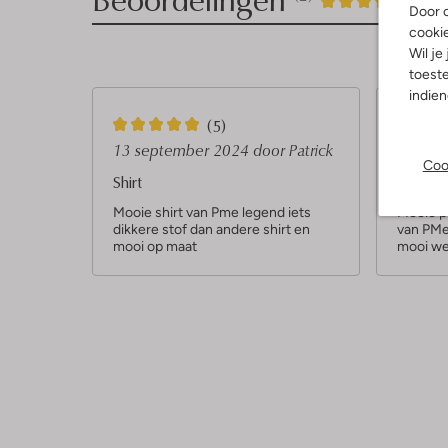
4
/5
Door o
cooki
Sterren
Wil je
toeste
indie
5
4
(5)
S
S
13 september 2024
door Patrick
14 juli
Coo
t
t
Shirt
Tshirt
e
e
Mooie shirt van Pme legend iets
Mooie pr
dikkere stof dan andere shirt en
van PMe 
r
r
mooi op maat
mooi we
r
r
e
e
n
n