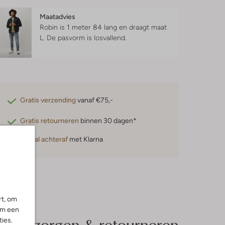
Maatadvies
Robin is 1 meter 84 lang en draagt maat
L.
De pasvorm is
losvallend
.
Gratis verzending
vanaf €75,-
Gratis retourneren
binnen 30 dagen*
Betaal achteraf
met Klarna
rt, om
om een
Bezorgen & retourneren
ies.