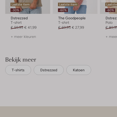
Laatste item
Laatste item
Laatst
-30%
-60%
-60%
Dstrezzed
The Goodpeople
Dstrez
T-shirt
T-shirt
Polo
€ 59,99
€ 41,99
€ 69,95
€ 27,99
€ 89,9
+ meer kleuren
+ meer
Bekijk meer
T-shirts
Dstrezzed
Katoen