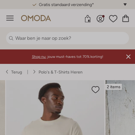
Gratis standaard verzending*
Menu
Shop nu:
jouw must-haves tot 70% korting!
Terug
Polo's & T-Shirts Heren
2 items