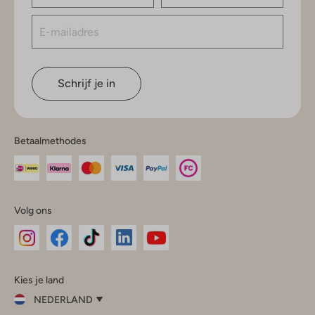
Schrijf je in
Betaalmethodes
Volg ons
Omoda
Omoda
Omoda
Omoda
Omoda
Kies je land
Instagram
Facebook
TikTok
LinkedIn
YouTube
NEDERLAND