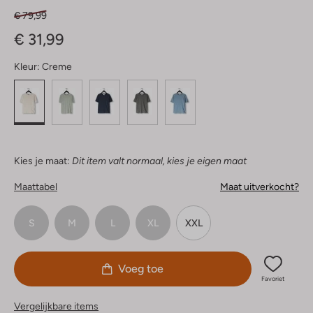
€ 79,99
€ 31,99
Kleur:
Creme
Kies je maat:
Dit item valt normaal, kies je eigen maat
Maattabel
Maat uitverkocht?
S
M
L
XL
XXL
Voeg toe
Favoriet
Vergelijkbare items