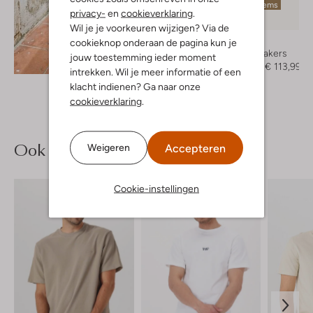
Laatste items
privacy-
en
cookieverklaring
.
-40%
Wil je je voorkeuren wijzigen? Via de
D.a.t.e
cookieknop onderaan de pagina kun je
Lage sneakers
jouw toestemming ieder moment
Ontdek de look
€ 189,99
€ 113,99
intrekken. Wil je meer informatie of een
klacht indienen? Ga naar onze
cookieverklaring
.
Ook iets voor jou?
Accepteren
Weigeren
Cookie-instellingen