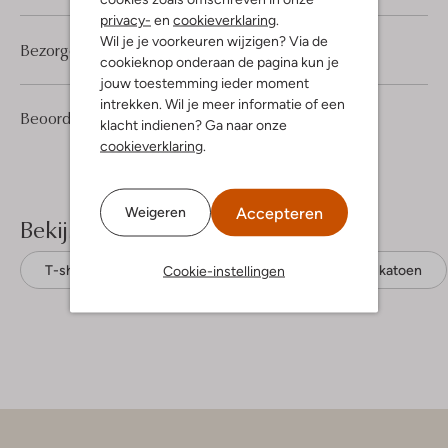
privacy-
en
cookieverklaring
.
Wil je je voorkeuren wijzigen? Via de
Bezorgen & retourneren
cookieknop onderaan de pagina kun je
jouw toestemming ieder moment
intrekken. Wil je meer informatie of een
1
5
Beoordelingen
(1)
5
/5
klacht indienen? Ga naar onze
Sterren
cookieverklaring
.
Accepteren
Weigeren
Bekijk meer
Cookie-instellingen
T-shirts
Colourful Rebel
Biologisch katoen