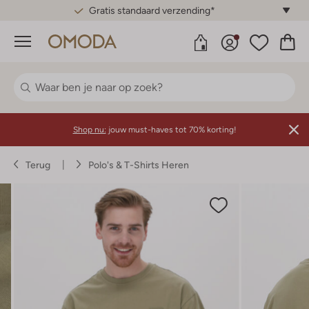
Gratis standaard verzending*
Menu
Shop nu:
jouw must-haves tot 70% korting!
Terug
Polo's & T-Shirts Heren