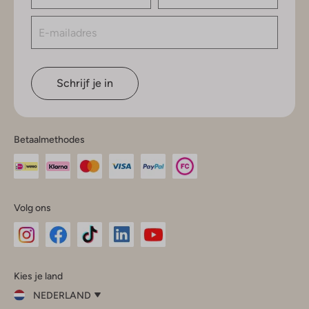
Schrijf je in
Betaalmethodes
Volg ons
Omoda
Omoda
Omoda
Omoda
Omoda
Kies je land
Instagram
Facebook
TikTok
LinkedIn
YouTube
NEDERLAND