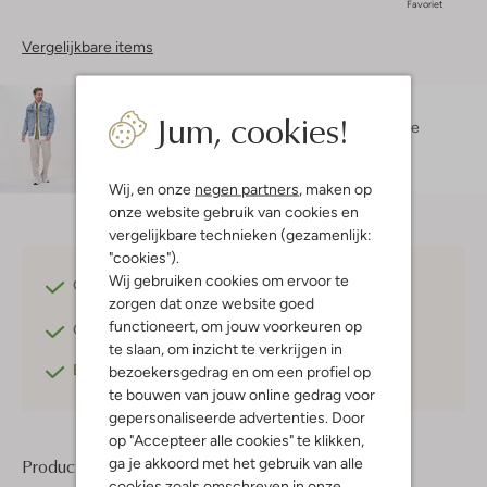
Favoriet
Vergelijkbare items
Maatadvies
Jum, cookies!
Servaas is 1 meter 81 lang en draagt maat L.
De
pasvorm is
regular fit
.
Wij, en onze
negen partners
, maken op
onze website gebruik van cookies en
vergelijkbare technieken (gezamenlijk:
"cookies").
Wij gebruiken cookies om ervoor te
Gratis verzending
vanaf €75,-
zorgen dat onze website goed
functioneert, om jouw voorkeuren op
Gratis retourneren
binnen 30 dagen*
te slaan, om inzicht te verkrijgen in
Betaal achteraf
met Klarna
bezoekersgedrag en om een profiel op
te bouwen van jouw online gedrag voor
gepersonaliseerde advertenties. Door
op "Accepteer alle cookies" te klikken,
ga je akkoord met het gebruik van alle
Product informatie
cookies zoals omschreven in onze