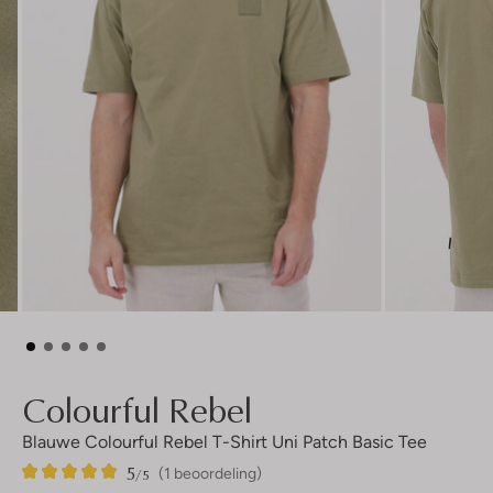
Colourful Rebel
Blauwe Colourful Rebel T-Shirt Uni Patch Basic Tee
5
1
5
/5
(1 beoordeling)