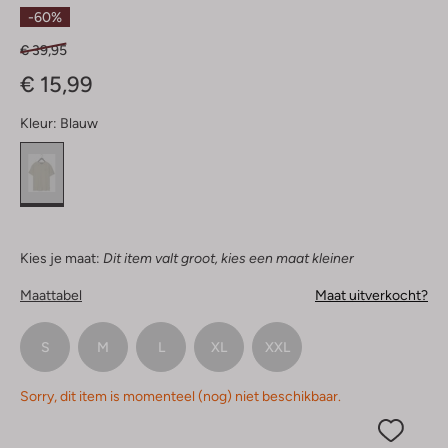
Sterren
-60%
€ 39,95
€ 15,99
Kleur:
Blauw
Kies je maat:
Dit item valt groot, kies een maat kleiner
Maattabel
Maat uitverkocht?
S
M
L
XL
XXL
Sorry, dit item is momenteel (nog) niet beschikbaar.