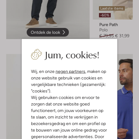
Laatste items
-60%
Pure Path
Polo
Ontdek de look
€ 79,95
€ 31,99
Jum, cookies!
Wij, en onze
negen partners
, maken op
onze website gebruik van cookies en
vergelijkbare technieken (gezamenlijk:
"cookies").
Wij gebruiken cookies om ervoor te
zorgen dat onze website goed
functioneert, om jouw voorkeuren op
te slaan, om inzicht te verkrijgen in
bezoekersgedrag en om een profiel op
te bouwen van jouw online gedrag voor
gepersonaliseerde advertenties. Door