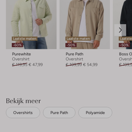
Laatste maten
Laatste maten
Laatste
-60%
-50%
-50%
Purewhite
Pure Path
Boss 
Overshirt
Overshirt
Oversh
€ 119,95
€ 47,99
€ 109,99
€ 54,99
€ 199,
Bekijk meer
Overshirts
Pure Path
Polyamide