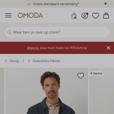
Gratis standaard verzending*
Menu
Shop nu:
jouw must-haves tot 70% korting!
Terug
Overshirts Heren
4 items