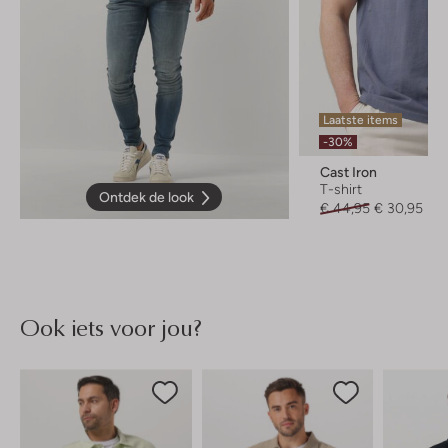
Laatste items
-30%
Cast Iron
T-shirt
Ontdek de look
€ 44,95
€ 30,95
Ook iets voor jou?