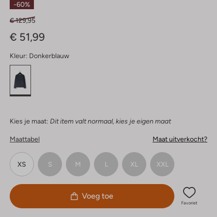
-60%
€ 129,95
€ 51,99
Kleur:
Donkerblauw
Kies je maat:
Dit item valt normaal, kies je eigen maat
Maattabel
Maat uitverkocht?
XS
S
M
L
XL
XXL
Voeg toe
Favoriet