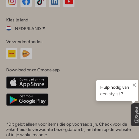
Omoda
Omoda
Omoda
Omoda
Omoda
Kies je land
Instagram
Facebook
TikTok
LinkedIn
YouTube
NEDERLAND
Kies
Verzendmethodes
je
Sluit
land
Nederland
België
(Nederlands)
Download onze Omoda app
Belgique
(Français)
Deutschland
*Dit geldt alleen voor items die op voorraad zijn. Check voor de
zekerheid de verwachte bezorgdatum bij het item op de website
of in je winkelmandje.