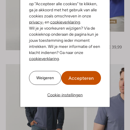
op "Accepteer alle cookies" te klikken,
ga je akkoord met het gebruik van alle
cookies zoals omschreven in onze
Laatste items
privacy-
en
cookieverklaring
.
Wil je je voorkeuren wijzigen? Via de
-60%
cookieknop onderaan de pagina kun je
Peuterey
jouw toestemming ieder moment
Polo
Ontdek de look
intrekken. Wil je meer informatie of een
€ 99,95
€ 39,99
klacht indienen? Ga naar onze
cookieverklaring
.
Accepteren
Weigeren
Cookie-instellingen