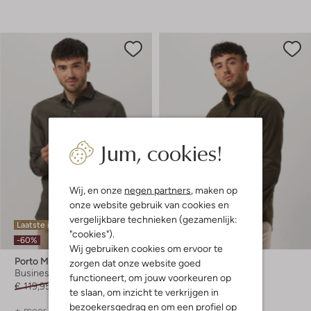
Jum, cookies!
Wij, en onze
negen partners
, maken op
onze website gebruik van cookies en
vergelijkbare technieken (gezamenlijk:
Laatste item
Laatste items
"cookies").
-60%
-60%
Wij gebruiken cookies om ervoor te
Porto Milano
Porto Milano
zorgen dat onze website goed
Business overhemd
Business overhemd
functioneert, om jouw voorkeuren op
€ 119,95
€ 47,99
€ 119,95
€ 47,95
te slaan, om inzicht te verkrijgen in
bezoekersgedrag en om een profiel op
+ meer kleuren
+ meer kleuren