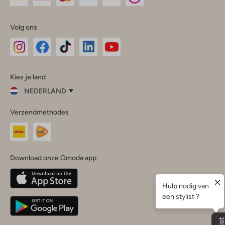
Volg ons
Omoda
Omoda
Omoda
Omoda
Omoda
Kies je land
Instagram
Facebook
TikTok
LinkedIn
YouTube
NEDERLAND
Kies
Verzendmethodes
je
Sluit
land
Nederland
België
(Nederlands)
Download onze Omoda app
Belgique
(Français)
Deutschland