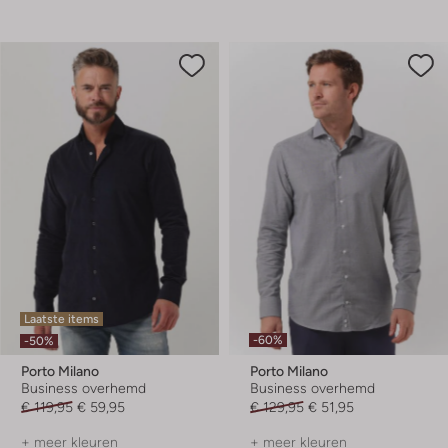
Laatste items
-60%
-50%
Porto Milano
Porto Milano
Business overhemd
Business overhemd
€ 119,95
€ 59,95
€ 129,95
€ 51,95
+ meer kleuren
+ meer kleuren