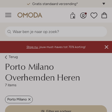
Gratis standaard verzending*
Menu
Shop nu:
jouw must-haves tot 70% korting!
Terug
Porto Milano
Overhemden Heren
7 items
Porto Milano
Filter en sorteer