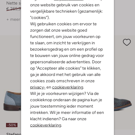
Nette schoenen
Nette schoenen
onze website gebruik van cookies en
€ 269,99
€ 161,99
€ 249,99
€ 124,99
vergelijkbare technieken (gezamenlijk:
"cookies").
+ meer kleuren
Wij gebruiken cookies om ervoor te
zorgen dat onze website goed
functioneert, om jouw voorkeuren op
te slaan, om inzicht te verkrijgen in
bezoekersgedrag en om een profiel op
te bouwen van jouw online gedrag voor
gepersonaliseerde advertenties. Door
op "Accepteer alle cookies" te klikken,
ga je akkoord met het gebruik van alle
cookies zoals omschreven in onze
privacy-
en
cookieverklaring
.
Wil je je voorkeuren wijzigen? Via de
cookieknop onderaan de pagina kun je
jouw toestemming ieder moment
intrekken. Wil je meer informatie of een
klacht indienen? Ga naar onze
Laatste items
cookieverklaring
.
-50%
-50%
Stefano Lauran
Mazzeltov