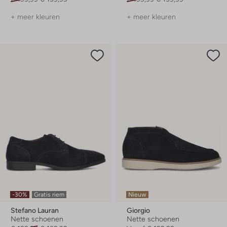
+ meer kleuren
+ meer kleuren
-30%
Gratis riem
Nieuw
Stefano Lauran
Giorgio
Nette schoenen
Nette schoenen