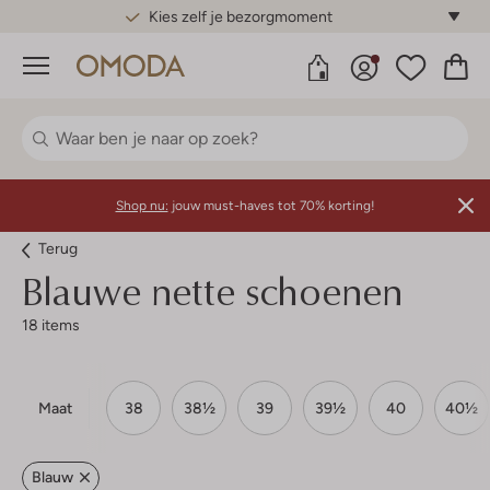
Gratis standaard verzending*
Menu
Shop nu:
jouw must-haves tot 70% korting!
Terug
Blauwe nette schoenen
18 items
Maat
38
38½
39
39½
40
40½
Blauw