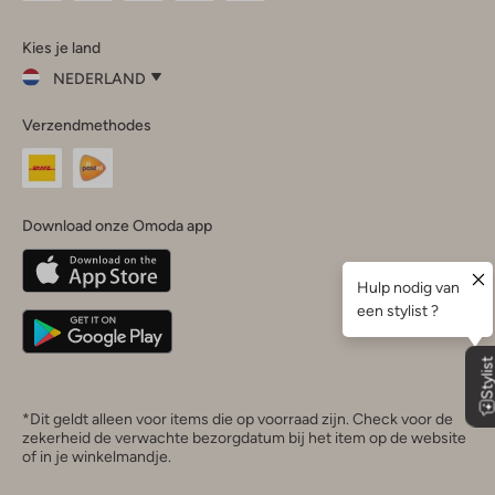
Omoda
Omoda
Omoda
Omoda
Omoda
Kies je land
Instagram
Facebook
TikTok
LinkedIn
YouTube
NEDERLAND
Kies
Verzendmethodes
je
Sluit
land
Nederland
België
(Nederlands)
Download onze Omoda app
Belgique
(Français)
Deutschland
*Dit geldt alleen voor items die op voorraad zijn. Check voor de
zekerheid de verwachte bezorgdatum bij het item op de website
of in je winkelmandje.