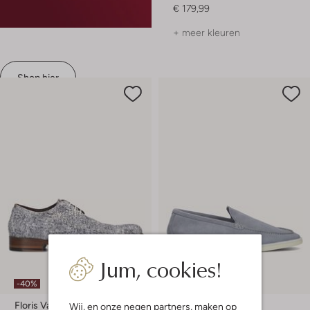
€ 179,99
+ meer kleuren
Shop hier
Jum, cookies!
Laatste maten
-40%
-50%
Floris Van Bommel
Van Bommel
Wij, en onze
negen partners
, maken op