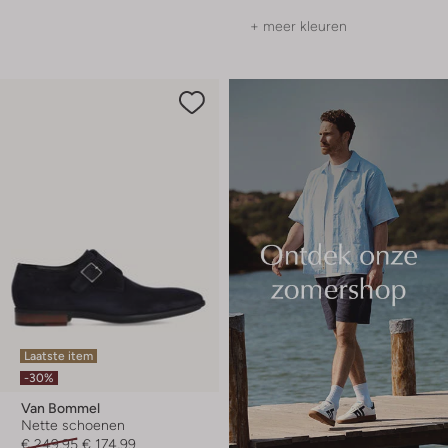
+ meer kleuren
Laatste item
-30%
Van Bommel
Nette schoenen
€ 249,95
€ 174,99