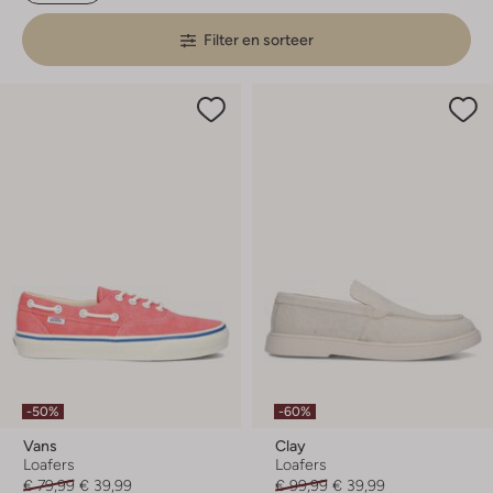
Filter en sorteer
-50%
-60%
Vans
Clay
Loafers
Loafers
€ 79,99
€ 39,99
€ 99,99
€ 39,99