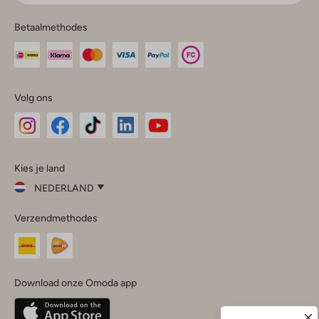
Betaalmethodes
Volg ons
Omoda
Omoda
Omoda
Omoda
Omoda
Kies je land
Instagram
Facebook
TikTok
LinkedIn
YouTube
NEDERLAND
Kies
Verzendmethodes
je
Sluit
land
Nederland
België
(Nederlands)
Download onze Omoda app
Belgique
(Français)
Deutschland