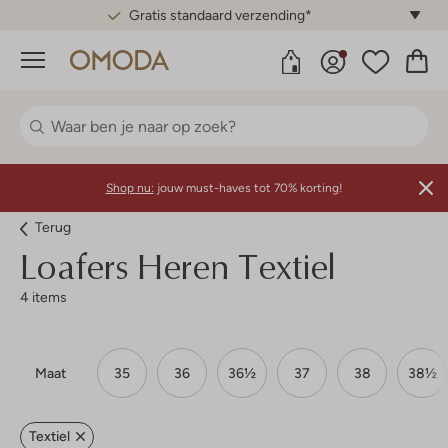
Gratis standaard verzending*
Menu
Shop nu:
jouw must-haves tot 70% korting!
Terug
Loafers Heren Textiel
4 items
Maat
35
36
36½
37
38
38½
Textiel