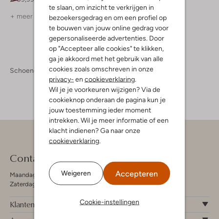
te slaan, om inzicht te verkrijgen in
+ meer kleuren
+ meer kleuren
bezoekersgedrag en om een profiel op
te bouwen van jouw online gedrag voor
gepersonaliseerde advertenties. Door
op "Accepteer alle cookies" te klikken,
ga je akkoord met het gebruik van alle
cookies zoals omschreven in onze
Schoenen
Loafers
Loafers Heren
privacy-
en
cookieverklaring
.
Wil je je voorkeuren wijzigen? Via de
cookieknop onderaan de pagina kun je
jouw toestemming ieder moment
intrekken. Wil je meer informatie of een
klacht indienen? Ga naar onze
cookieverklaring
.
Contact
Accepteren
Weigeren
Maandag - Vrijdag 09:00 - 19:00 uur
Zaterdag 09:00 - 17:00 uur
Cookie-instellingen
Klantenservice