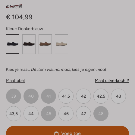
€ 149,99
€ 104,99
Kleur:
Donkerblauw
Kies je maat:
Dit item valt normaal, kies je eigen maat
Maattabel
Maat uitverkocht?
39
40
41
41,5
42
42,5
43
43,5
44
45
46
47
48
Voeg toe