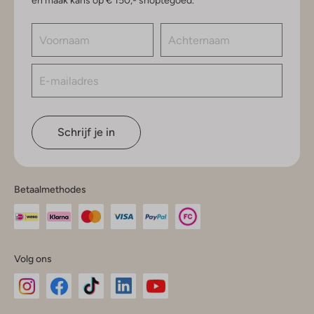
en maak kans op € 150,- shoptegoed.
Schrijf je in
Betaalmethodes
Volg ons
Omoda
Omoda
Omoda
Omoda
Omoda