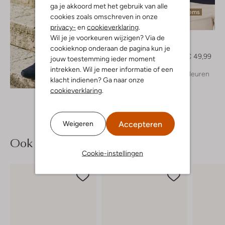
ga je akkoord met het gebruik van alle
Laatste items
cookies zoals omschreven in onze
-50%
privacy-
en
cookieverklaring
.
Wil je je voorkeuren wijzigen? Via de
Genti
Polo
cookieknop onderaan de pagina kun je
€ 99,99
€ 49,99
jouw toestemming ieder moment
intrekken. Wil je meer informatie of een
+ meer kleuren
Ontdek de look
klacht indienen? Ga naar onze
cookieverklaring
.
Accepteren
Weigeren
Ook iets voor jou?
Cookie-instellingen