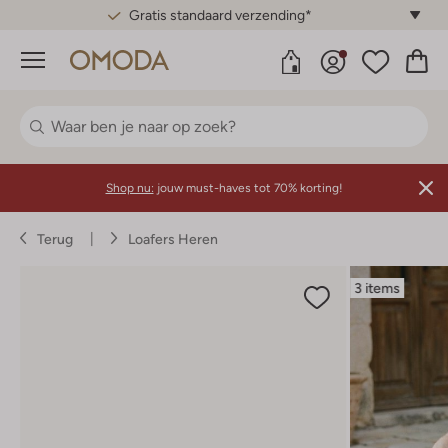
Gratis standaard verzending*
Menu
Shop nu:
jouw must-haves tot 70% korting!
Terug
Loafers Heren
3 items