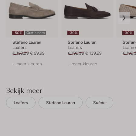
-50%
Gratis riem
-30%
-30%
Stefano Lauran
Stefano Lauran
Stefan
Loafers
Loafers
Loafer
€ 199,99
€ 99,99
€ 199,99
€ 139,99
€ 199,
+ meer kleuren
+ meer kleuren
Bekijk meer
Loafers
Stefano Lauran
Suède