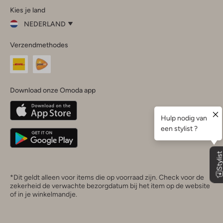
Kies je land
Instagram
Facebook
TikTok
LinkedIn
YouTube
NEDERLAND
Kies
Verzendmethodes
je
Sluit
land
Nederland
België
(Nederlands)
Download onze Omoda app
Belgique
(Français)
Deutschland
*Dit geldt alleen voor items die op voorraad zijn. Check voor de
zekerheid de verwachte bezorgdatum bij het item op de website
of in je winkelmandje.