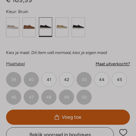
Kleur:
Bruin
Kies je maat:
Dit item valt normaal, kies je eigen maat
Maattabel
Maat uitverkocht?
39
40
41
42
43
44
45
46
47
48
49
50
Voeg toe
Bekijk voorraad in boutiques