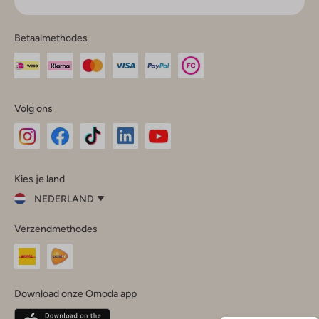
Betaalmethodes
Volg ons
Omoda
Omoda
Omoda
Omoda
Omoda
Kies je land
Instagram
Facebook
TikTok
LinkedIn
YouTube
NEDERLAND
Kies
Verzendmethodes
je
Sluit
land
Nederland
België
(Nederlands)
Download onze Omoda app
Belgique
(Français)