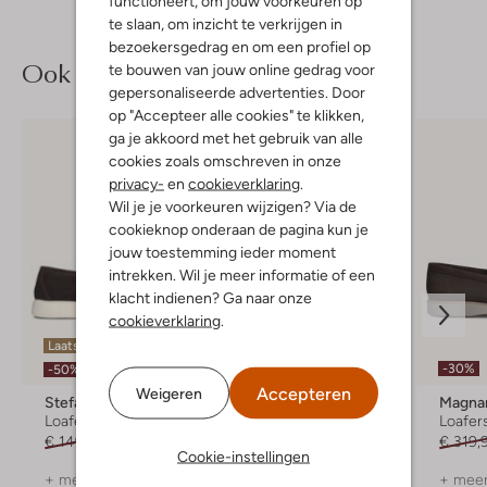
functioneert, om jouw voorkeuren op
te slaan, om inzicht te verkrijgen in
bezoekersgedrag en om een profiel op
Ook iets voor jou?
te bouwen van jouw online gedrag voor
gepersonaliseerde advertenties. Door
op "Accepteer alle cookies" te klikken,
ga je akkoord met het gebruik van alle
cookies zoals omschreven in onze
privacy-
en
cookieverklaring
.
Wil je je voorkeuren wijzigen? Via de
cookieknop onderaan de pagina kun je
jouw toestemming ieder moment
intrekken. Wil je meer informatie of een
klacht indienen? Ga naar onze
cookieverklaring
.
Laatste items
-30%
-30%
-50%
Accepteren
Weigeren
Stefano Lauran
Greve
Magna
Loafers
Loafers
Loafer
€ 149,99
€ 74,99
€ 179,99
€ 125,99
€ 319,
Cookie-instellingen
+ meer kleuren
+ meer kleuren
+ meer