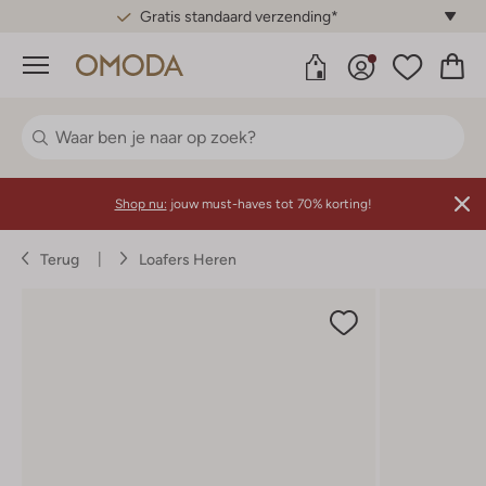
Gratis standaard verzending*
Menu
Shop nu:
jouw must-haves tot 70% korting!
Terug
Loafers Heren