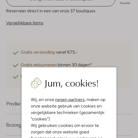
Favoriet
Reserveer direct in een van onze 37 boutiques
Vergelijkbare items
Gratis verzending
vanaf €75,-
Gratis retourneren
binnen 30 dagen*
Betaal achteraf
met Klarna
Jum, cookies!
Wij, en onze
negen partners
, maken op
Product informatie
onze website gebruik van cookies en
vergelijkbare technieken (gezamenlijk:
"cookies").
Bezorgen & retourneren
Wij gebruiken cookies om ervoor te
zorgen dat onze website goed