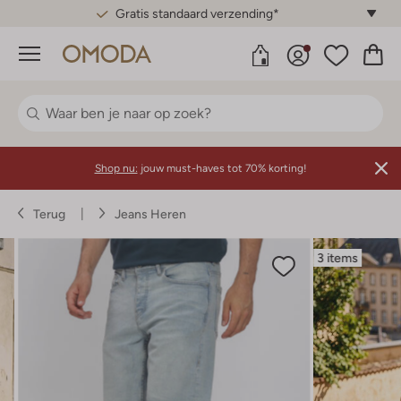
Gratis standaard verzending*
Menu
Shop nu:
jouw must-haves tot 70% korting!
Terug
Jeans Heren
3 items