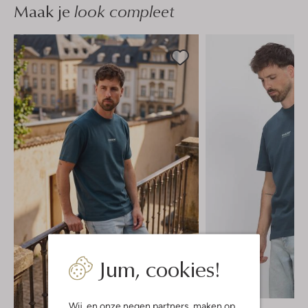
Maak je
look compleet
Jum, cookies!
-40%
Wij, en onze
negen partners
, maken op