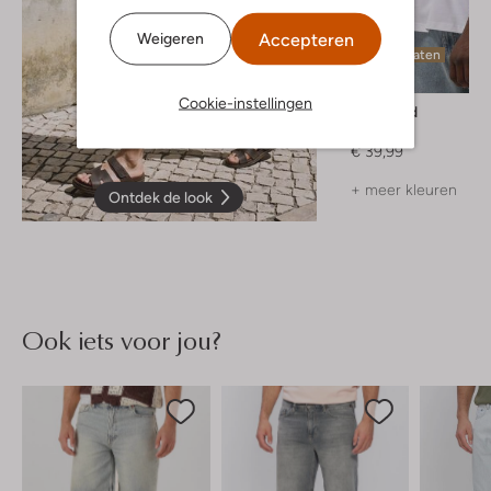
Accepteren
Weigeren
Laatste maten
Cookie-instellingen
Woodbird
T-shirt
€ 39,99
+ meer kleuren
Ontdek de look
Ook iets voor jou?