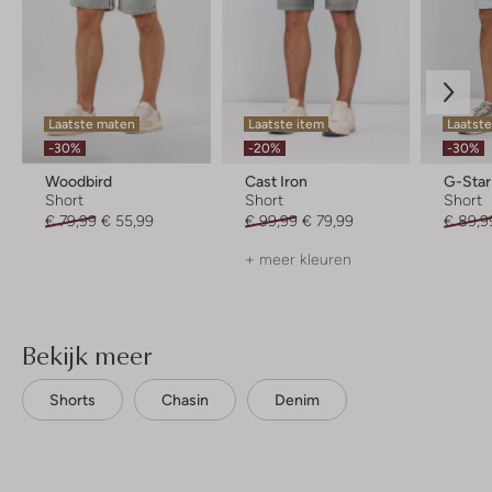
Laatste maten
Laatste item
Laatst
-30%
-20%
-30%
Woodbird
Cast Iron
G-Sta
Short
Short
Short
€ 79,99
€ 55,99
€ 99,99
€ 79,99
€ 89,9
+ meer kleuren
Bekijk meer
Shorts
Chasin
Denim