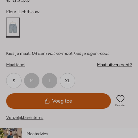
Kleur:
Lichtblauw
Kies je maat:
Dit item valt normaal, kies je eigen maat
Maattabel
Maat uitverkocht?
S
M
L
XL
Voeg toe
Favoriet
Vergelijkbare items
Maatadvies