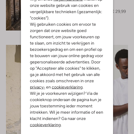
Chasin
onze website gebruik van cookies en
T-shirt
€ 49,99
€ 29,99
vergelijkbare technieken (gezamenlijk:
"cookies").
Ontdek de look
Wij gebruiken cookies om ervoor te
zorgen dat onze website goed
functioneert, om jouw voorkeuren op
te slaan, om inzicht te verkrijgen in
bezoekersgedrag en om een profiel op
te bouwen van jouw online gedrag voor
gepersonaliseerde advertenties. Door
op "Accepteer alle cookies" te klikken,
ga je akkoord met het gebruik van alle
cookies zoals omschreven in onze
privacy-
en
cookieverklaring
.
Wil je je voorkeuren wijzigen? Via de
cookieknop onderaan de pagina kun je
jouw toestemming ieder moment
intrekken. Wil je meer informatie of een
klacht indienen? Ga naar onze
cookieverklaring
.