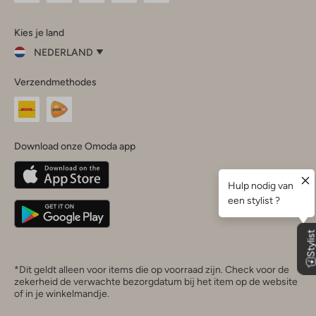
Omoda
Omoda
Omoda
Omoda
Omoda
Kies je land
Instagram
Facebook
TikTok
LinkedIn
YouTube
NEDERLAND
Kies
Verzendmethodes
je
Sluit
land
Nederland
België
(Nederlands)
Download onze Omoda app
Belgique
(Français)
Deutschland
*Dit geldt alleen voor items die op voorraad zijn. Check voor de
zekerheid de verwachte bezorgdatum bij het item op de website
of in je winkelmandje.