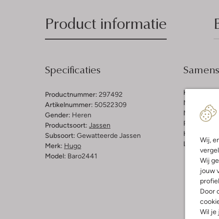
Product informatie
Specificaties
Samenst
Kleur:
Zwar
Productnummer:
297492
Materiaal b
Artikelnummer:
50522309
Materiaal:
P
Gender:
Heren
Pasvorm:
A
Productsoort:
Jassen
Halslijn:
Ca
Subsoort:
Gewatteerde Jassen
Wij, e
Lengte:
Lan
Merk:
Hugo
vergel
Model:
Baro2441
Wij ge
jouw v
profie
Door o
cooki
Wil je