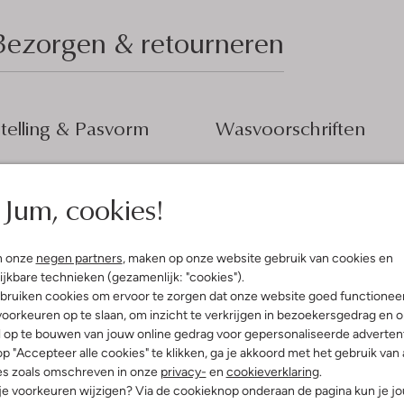
Bezorgen & retourneren
elling & Pasvorm
Wasvoorschriften
t
Beperkt wassen op 30 °C
innenkant:
Polyester
Jum, cookies!
Strijken op maximaal 110 °C
olyester
ansluitend
In de droogtrommel op lage
temperatuur
puchon
n onze
negen partners
, maken op onze website gebruik van cookies en
g
Niet chemisch reinigen
ijkbare technieken (gezamenlijk: "cookies").
bruiken cookies om ervoor te zorgen dat onze website goed functionee
Nat reinigen
oorkeuren op te slaan, om inzicht te verkrijgen in bezoekersgedrag en 
Niet bleken
l op te bouwen van jouw online gedrag voor gepersonaliseerde advertent
p "Accepteer alle cookies" te klikken, ga je akkoord met het gebruik van 
es zoals omschreven in onze
privacy-
en
cookieverklaring
.
 je voorkeuren wijzigen? Via de cookieknop onderaan de pagina kun je j