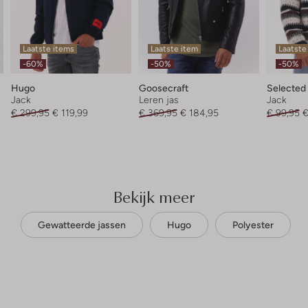
Laatste items
Laatste item
Laatste
-60%
-50%
-50%
Hugo
Goosecraft
Selected
Jack
Leren jas
Jack
€ 299,95
€ 119,99
€ 369,95
€ 184,95
€ 99,95
€
Bekijk meer
Gewatteerde jassen
Hugo
Polyester