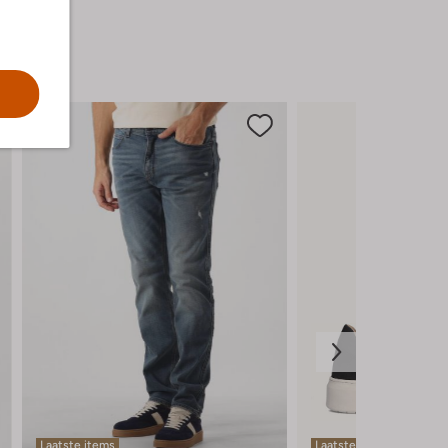
boots toe en je bent klaar om de dag
stijlvol tegemoet te treden.
Laatste items
Laatste maten