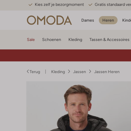
Kies zelf je bezorgmoment
Gratis standaard v
Dames
Heren
Kind
Sale
Schoenen
Kleding
Tassen & Accessoires
Terug
Kleding
Jassen
Jassen Heren