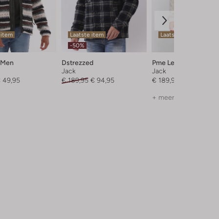
 item
Laatste item
Laatste maten
-50%
 Men
Dstrezzed
Pme Legend
Jack
Jack
 49,95
€ 189,95
€ 94,95
€ 189,99
+ meer kleuren