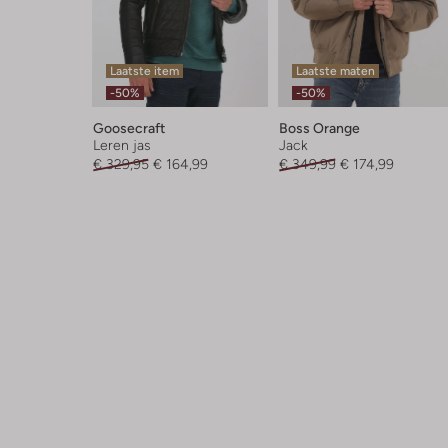
Laatste item
Laatste maten
-50%
-50%
Goosecraft
Boss Orange
Leren jas
Jack
€ 329,95
€ 164,99
€ 349,99
€ 174,99