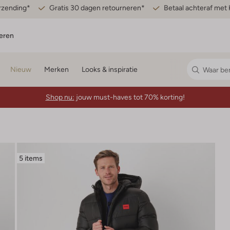
erzending*
Gratis 30 dagen retourneren*
Betaal achteraf met 
eren
Nieuw
Merken
Looks & inspiratie
Shop nu:
jouw must-haves tot 70% korting!
5 items