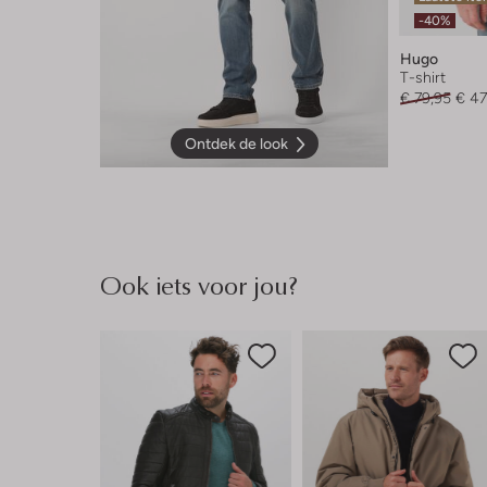
-40%
Hugo
T-shirt
€ 79,95
€ 47
Ontdek de look
Ook iets voor jou?