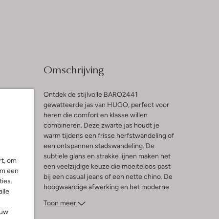
Omschrijving
Ontdek de stijlvolle BARO2441
gewatteerde jas van HUGO, perfect voor
heren die comfort en klasse willen
combineren. Deze zwarte jas houdt je
warm tijdens een frisse herfstwandeling of
een ontspannen stadswandeling. De
subtiele glans en strakke lijnen maken het
rt, om
een veelzijdige keuze die moeiteloos past
om een
bij een casual jeans of een nette chino. De
ies.
hoogwaardige afwerking en het moderne
alle
design zorgen ervoor dat je er altijd
Toon meer
verzorgd uitziet, ongeacht de gelegenheid.
ouw
Voeg een paar stoere sneakers of nette