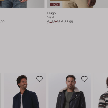
-40%
Hugo
Vest
,99
€ 139,95
€ 83,99