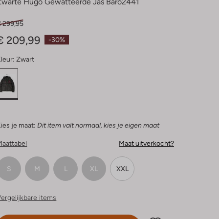
Zwarte Hugo Gewatteerde Jas Baro2441
€ 299,95
€ 209,99
-30%
leur:
Zwart
ies je maat:
Dit item valt normaal, kies je eigen maat
Maattabel
Maat uitverkocht?
S
M
L
XL
XXL
ergelijkbare items