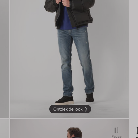
Ontdek de look
Pauze