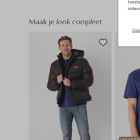
toeste
indie
Maak je
look compleet
Coo
Laatste it