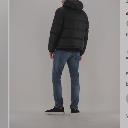
K
K
V