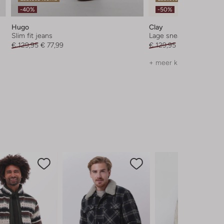
-40%
-50%
Hugo
Clay
Slim fit jeans
Lage sneakers
€ 129,95
€ 77,99
€ 129,95
€ 64,99
+ meer kleuren