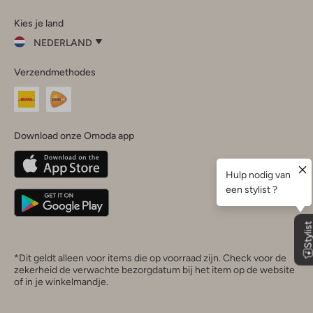
Omoda
Omoda
Omoda
Omoda
Omoda
Kies je land
Instagram
Facebook
TikTok
LinkedIn
YouTube
NEDERLAND
Kies
Verzendmethodes
je
Sluit
land
Nederland
België
(Nederlands)
Download onze Omoda app
Belgique
(Français)
Deutschland
*Dit geldt alleen voor items die op voorraad zijn. Check voor de
zekerheid de verwachte bezorgdatum bij het item op de website
of in je winkelmandje.