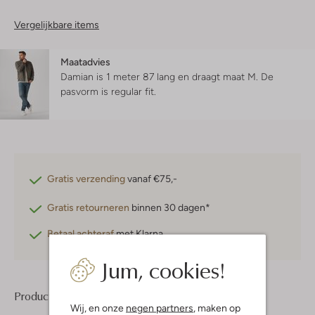
Vergelijkbare items
Maatadvies
Damian is 1 meter 87 lang en draagt maat M.
De
pasvorm is
regular fit
.
Gratis verzending
vanaf €75,-
Gratis retourneren
binnen 30 dagen*
Betaal achteraf
met Klarna
Jum, cookies!
Product informatie
Wij, en onze
negen partners
, maken op