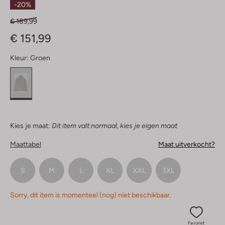
-20%
€ 189,99
€ 151,99
Kleur:
Groen
Kies je maat:
Dit item valt normaal, kies je eigen maat
Maattabel
Maat uitverkocht?
S
M
L
XL
XXL
3XL
Sorry, dit item is momenteel (nog) niet beschikbaar.
Favoriet