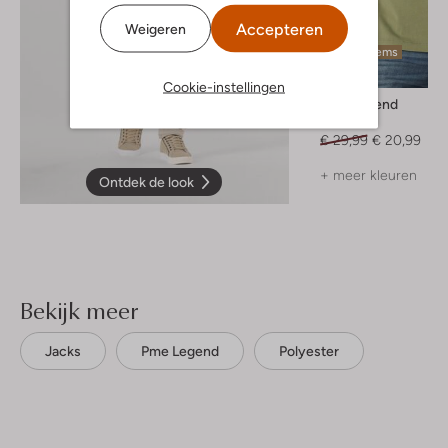
Accepteren
Weigeren
Laatste items
-30%
Cookie-instellingen
Pme Legend
T-shirt
€ 29,99
€ 20,99
+ meer kleuren
Ontdek de look
Bekijk meer
Jacks
Pme Legend
Polyester