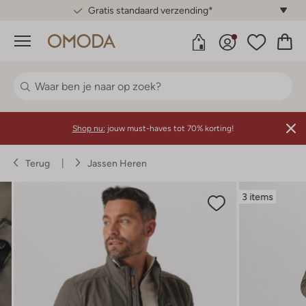
Gratis standaard verzending*
Menu
Shop nu:
jouw must-haves tot 70% korting!
Terug
Jassen Heren
3 items