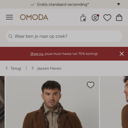
Gratis standaard verzending*
Menu
Shop nu:
jouw must-haves tot 70% korting!
Terug
Jassen Heren