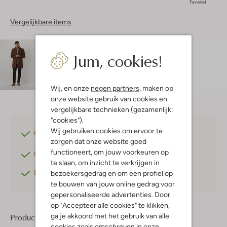
Favoriet
Vergelijkbare items
Maatadvies
Jum, cookies!
Bram is 1 meter 83 lang en draagt maat M.
De
pasvorm is
slim fit
.
Wij, en onze
negen partners
, maken op
onze website gebruik van cookies en
vergelijkbare technieken (gezamenlijk:
"cookies").
Wij gebruiken cookies om ervoor te
Gratis verzending
vanaf €75,-
zorgen dat onze website goed
functioneert, om jouw voorkeuren op
Gratis retourneren
binnen 30 dagen*
te slaan, om inzicht te verkrijgen in
Betaal achteraf
met Klarna
bezoekersgedrag en om een profiel op
te bouwen van jouw online gedrag voor
gepersonaliseerde advertenties. Door
op "Accepteer alle cookies" te klikken,
ga je akkoord met het gebruik van alle
Product informatie
cookies zoals omschreven in onze