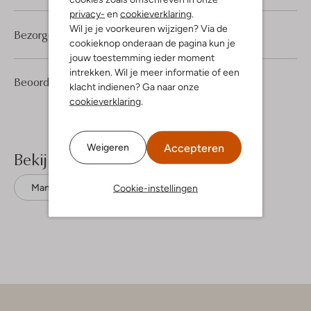
privacy-
en
cookieverklaring
.
Wil je je voorkeuren wijzigen? Via de
Bezorgen & retourneren
cookieknop onderaan de pagina kun je
jouw toestemming ieder moment
intrekken. Wil je meer informatie of een
1
1
Beoordelingen
(1)
1
/5
klacht indienen? Ga naar onze
Ster
cookieverklaring
.
Accepteren
Weigeren
Bekijk meer
Cookie-instellingen
Mantels
Vanguard
Polyester