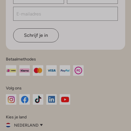
Schrijf je in
Betaalmethodes
Volg ons
Omoda
Omoda
Omoda
Omoda
Omoda
Kies je land
Instagram
Facebook
TikTok
LinkedIn
YouTube
NEDERLAND