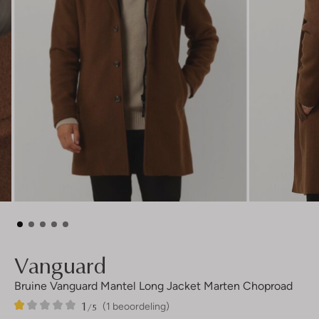
Vanguard
Bruine Vanguard Mantel Long Jacket Marten Choproad
1
1
1
/5
(1 beoordeling)