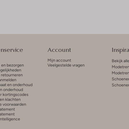
enservice
Account
Inspira
Mijn account
Bekijk all
n en bezorgen
Veelgestelde vragen
Modetren
gelijkheden
Modetren
n retourneren
Schoenen
anmelden
aat en onderhoud
Schoenen
en onderhoud
r kortingscodes
en klachten
e voorwaarden
tatement
atement
 Intelligence