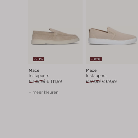
-20%
-30%
Mace
Mace
Instappers
Instappers
€ 139,99
€ 111,99
€ 99,99
€ 69,99
+ meer kleuren