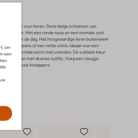
 instappers voor heren. Deze beige schoenen van
en klasse. Met een ronde neus en een normale zool
iteloos door de dag. Het hoogwaardige leren buitenwerk
j een casual jeans of een nette chino. Ideaal voor een
rt, om
of een informele lunch met vrienden. De subtiele kleur
om een
te combineren met diverse outfits. Voeg een vleugje
ies.
t deze tijdloze instappers.
alle
ouw