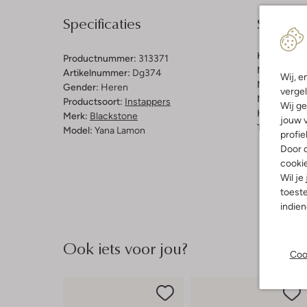
Specificaties
Samenst
Kleur:
Zand
Productnummer:
313371
Materiaal b
Artikelnummer:
Dg374
Wij, e
Materiaal b
Gender:
Heren
vergel
Materiaal zo
Productsoort:
Instappers
Wij ge
Hakvorm:
P
Merk:
Blackstone
jouw v
Type neus:
Model:
Yana Lamon
profie
Door o
cooki
Wil je
toeste
indie
Ook iets voor jou?
Coo