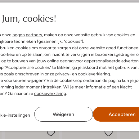
elling & Pasvorm
Omschrijving
Jum, cookies!
Ontdek de stijlvolle YANA LAMON
uitenkant:
Suède
BLACKSTONE combineren comfort 
n onze
negen partners
, maken op onze website gebruik van cookies en
innenkant:
Leer
van duurzaam rubber, stap je moe
ijkbare technieken (gezamenlijk: "cookies").
ol:
Rubber
straalt luxe uit en past perfect bi
bruiken cookies om ervoor te zorgen dat onze website goed functionee
latte Zool
ontspannen wandeling in het park 
oorkeuren op te slaan, om inzicht te verkrijgen in bezoekersgedrag en 
Ronde Neus
maakt ze veelzijdig en makkelijk 
l op te bouwen van jouw online gedrag voor gepersonaliseerde advertent
elegantie toe aan je garderobe me
p "Accepteer alle cookies" te klikken, ga je akkoord met het gebruik van 
es zoals omschreven in onze
privacy-
en
cookieverklaring
.
 je voorkeuren wijzigen? Via de cookieknop onderaan de pagina kun je j
mming ieder moment intrekken. Wil je meer informatie of een klacht
nen? Ga naar onze
cookieverklaring
.
Weigeren
Accepteren
kie-instellingen