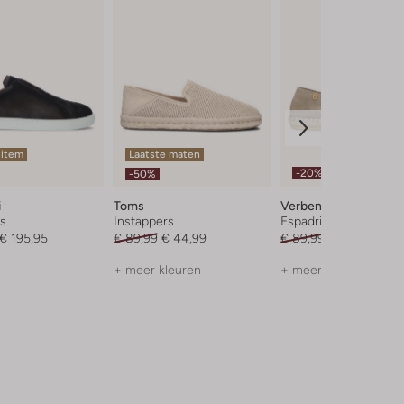
 item
Laatste maten
-20%
-50%
i
Toms
Verbenas
rs
Instappers
Espadrilles
€ 195,95
€ 89,99
€ 44,99
€ 89,99
€ 71,99
+ meer kleuren
+ meer kleuren