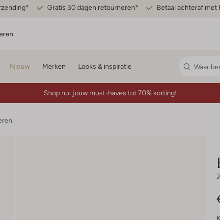
erzending*
Gratis 30 dagen retourneren*
Betaal achteraf met 
eren
Nieuw
Merken
Looks & inspiratie
Shop nu:
jouw must-haves tot 70% korting!
eren
K