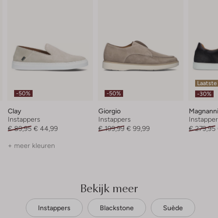
Laatste
-50%
-50%
-30%
Clay
Giorgio
Magnann
Instappers
Instappers
Instappe
€ 89,95
€ 44,99
€ 199,99
€ 99,99
€ 279,95
+ meer kleuren
Bekijk meer
Instappers
Blackstone
Suède