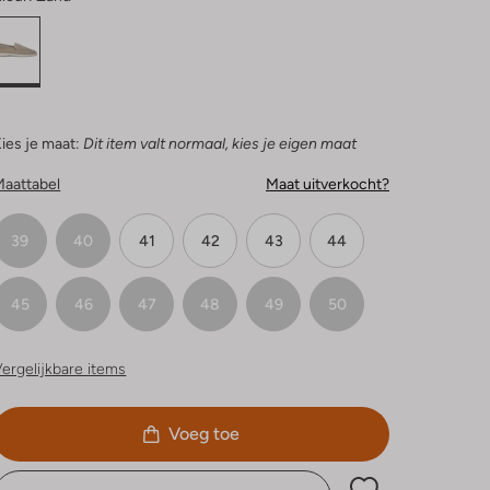
ies je maat:
Dit item valt normaal, kies je eigen maat
Maattabel
Maat uitverkocht?
39
40
41
42
43
44
45
46
47
48
49
50
ergelijkbare items
Voeg toe