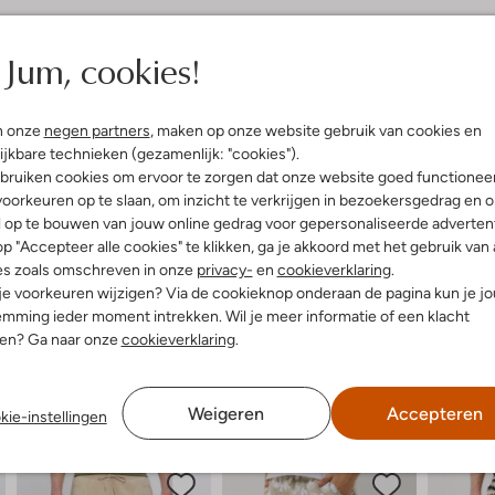
elling & Pasvorm
Wasvoorschriften
Jum, cookies!
t
Normaal wassen op 30 °C
fen
n onze
negen partners
, maken op onze website gebruik van cookies en
Strijken op maximaal 150 °C
olyester
ijkbare technieken (gezamenlijk: "cookies").
ercentages:
Kan niet in de droogtromme
bruiken cookies om ervoor te zorgen dat onze website goed functionee
er, 33% Viscose, 5% Elastaan
oorkeuren op te slaan, om inzicht te verkrijgen in bezoekersgedrag en 
Gewone chemische reinigi
e:
Hoge Taille
l op te bouwen van jouw online gedrag voor gepersonaliseerde advertent
Niet bleken
raight
p "Accepteer alle cookies" te klikken, ga je akkoord met het gebruik van 
es zoals omschreven in onze
privacy-
en
cookieverklaring
.
 je voorkeuren wijzigen? Via de cookieknop onderaan de pagina kun je j
mming ieder moment intrekken. Wil je meer informatie of een klacht
nen? Ga naar onze
cookieverklaring
.
Weigeren
Accepteren
kie-instellingen