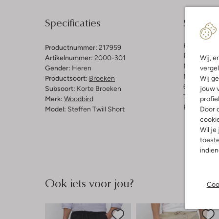
Specificaties
Samenst
Kleur:
Zwar
Productnummer:
217959
Patroon:
Ef
Wij, e
Artikelnummer:
2000-301
Materiaal:
P
vergel
Gender:
Heren
Materiaalp
Wij ge
Productsoort:
Broeken
62% Polyest
jouw v
Subsoort:
Korte Broeken
Taillehoogt
profie
Merk:
Woodbird
Pasvorm:
St
Door o
Model:
Steffen Twill Short
cooki
Wil je
toeste
indie
Ook iets voor jou?
Coo