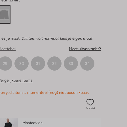
leur:
Zwart
ies je maat:
Dit item valt normaal, kies je eigen maat
Maattabel
Maat uitverkocht?
29
30
31
32
33
34
ergelijkbare items
orry, dit item is momenteel (nog) niet beschikbaar.
Favoriet
Maatadvies