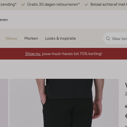
erzending*
Gratis 30 dagen retourneren*
Betaal achteraf met 
eren
Nieuw
Merken
Looks & inspiratie
Shop nu:
jouw must-haves tot 70% korting!