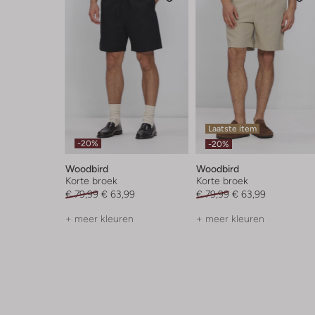
Laatste item
-20%
-20%
Woodbird
Woodbird
Korte broek
Korte broek
€ 79,99
€ 63,99
€ 79,99
€ 63,99
+ meer kleuren
+ meer kleuren