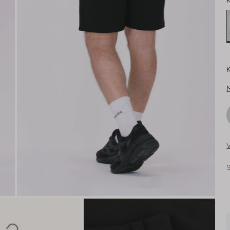
K
K
V
S