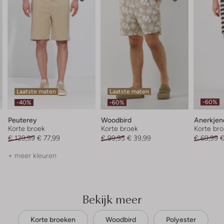
Laatste maten
Laatste maten
-60%
-40%
-60%
Peuterey
Woodbird
Anerkjen
Korte broek
Korte broek
Korte br
€ 129,99
€ 77,99
€ 99,95
€ 39,99
€ 69,99
€
+ meer kleuren
Bekijk meer
Korte broeken
Woodbird
Polyester