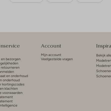
enservice
Account
Inspira
Mijn account
Bekijk all
n en bezorgen
Veelgestelde vragen
Modetren
gelijkheden
Modetren
n retourneren
Schoenen
anmelden
aat en onderhoud
Schoenen
en onderhoud
r kortingscodes
en klachten
e voorwaarden
tatement
atement
 Intelligence