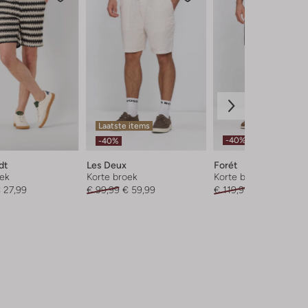
Laatste items
-40%
-40%
dt
Les Deux
Forét
oek
Korte broek
Korte broek
 27,99
€ 99,99
€ 59,99
€ 119,99
€ 71,99