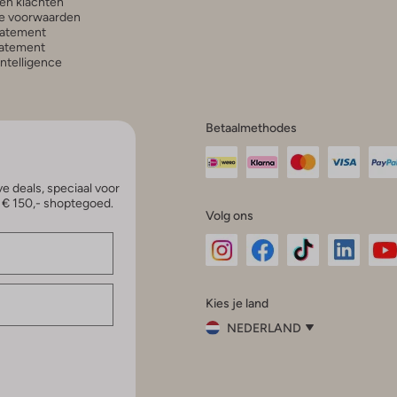
en klachten
e voorwaarden
tatement
atement
 Intelligence
Betaalmethodes
e deals, speciaal voor
p € 150,- shoptegoed.
Volg ons
Omoda
Omoda
Omoda
Omoda
Om
Kies je land
Instagram
Facebook
TikTok
LinkedI
Yo
NEDERLAND
Kies
je
Sluit
land