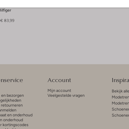
lfiger
€ 83,99
enservice
Account
Inspira
Mijn account
Bekijk all
n en bezorgen
Veelgestelde vragen
Modetren
gelijkheden
Modetren
n retourneren
Schoenen
anmelden
aat en onderhoud
Schoenen
en onderhoud
r kortingscodes