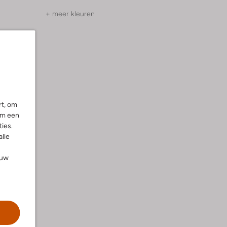
+ meer kleuren
rt, om
om een
ies.
alle
ouw