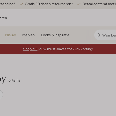
erzending*
Gratis 30 dagen retourneren*
Betaal achteraf met 
eren
Nieuw
Merken
Looks & inspiratie
Shop nu:
jouw must-haves tot 70% korting!
oy
6 items