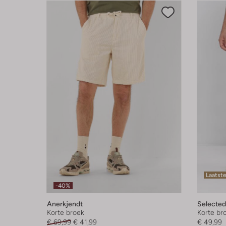
Laatste
-40%
Anerkjendt
Selecte
Korte broek
Korte br
€ 69,99
€ 41,99
€ 49,99