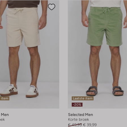
 item
Laatste item
-20%
d Men
Selected Men
oek
Korte broek
€ 49,99
€ 39,99