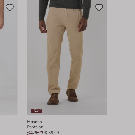
-50%
Masons
Pantalon
€ 179,99
€ 89,99