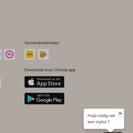
Verzendmethodes
Download onze Omoda app
oda
n
uTube