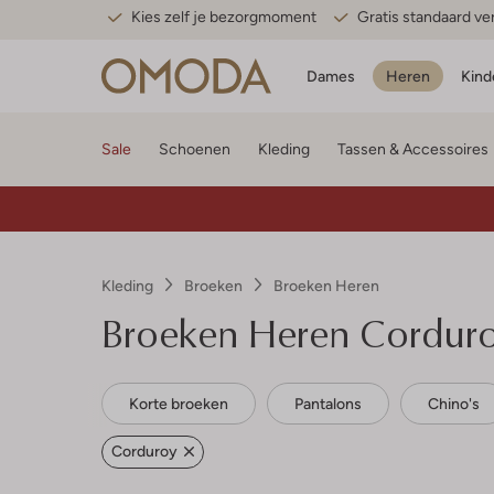
Kies zelf je bezorgmoment
Gratis standaard v
Dames
Heren
Kind
Sale
Schoenen
Kleding
Tassen & Accessoires
Kleding
Broeken
Broeken Heren
Broeken Heren Cordur
Korte broeken
Pantalons
Chino's
Corduroy