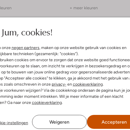
leuren
+ meer kleuren
Jum, cookies!
n onze
negen partners
, maken op onze website gebruik van cookies en
ijkbare technieken (gezamenlijk: "cookies").
bruiken cookies om ervoor te zorgen dat onze website goed functionee
oorkeuren op te slaan, om inzicht te verkrijgen in bezoekersgedrag en 
l op te bouwen van jouw online gedrag voor gepersonaliseerde advertent
p "Accepteer alle cookies" te klikken, ga je akkoord met het gebruik van 
es zoals omschreven in onze
privacy-
en
cookieverklaring
.
 je voorkeuren wijzigen? Via de cookieknop onderaan de pagina kun je j
mming ieder moment intrekken. Wil je meer informatie of een klacht
nen? Ga naar onze
cookieverklaring
.
Weigeren
Accepteren
kie-instellingen
 items