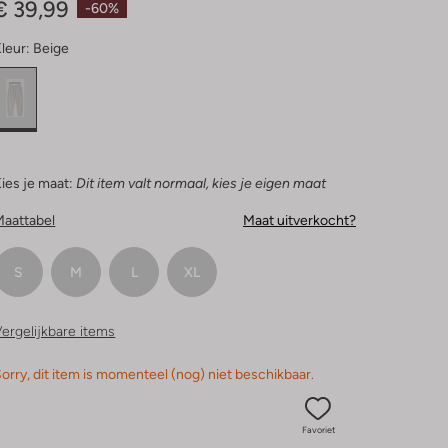
€ 39,99
-60%
leur:
Beige
ies je maat:
Dit item valt normaal, kies je eigen maat
Maattabel
Maat uitverkocht?
S
M
L
XL
ergelijkbare items
orry, dit item is momenteel (nog) niet beschikbaar.
Favoriet