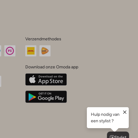
Verzendmethodes
Download onze Omoda app
oda
n
uTube