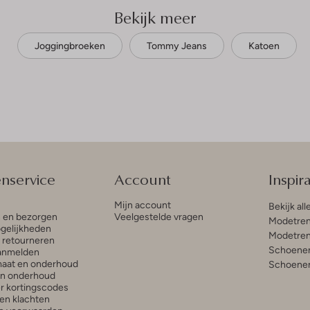
Bekijk meer
Joggingbroeken
Tommy Jeans
Katoen
enservice
Account
Inspira
Mijn account
Bekijk all
n en bezorgen
Veelgestelde vragen
Modetren
gelijkheden
Modetren
n retourneren
Schoenen
anmelden
aat en onderhoud
Schoenen
en onderhoud
r kortingscodes
en klachten