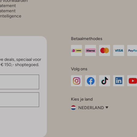
e voorwaarden
tatement
atement
 Intelligence
Betaalmethodes
e deals, speciaal voor
p € 150,- shoptegoed.
Volg ons
Omoda
Omoda
Omoda
Omoda
Om
Kies je land
Instagram
Facebook
TikTok
LinkedI
Yo
NEDERLAND
Kies
je
Sluit
land
Nederland