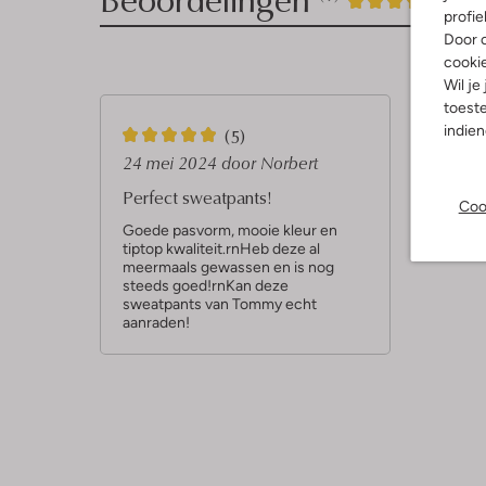
5
/5
profie
Sterren
Door o
cooki
Wil je
toeste
5
indie
(5)
S
24 mei 2024
door Norbert
t
Perfect sweatpants!
Coo
e
Goede pasvorm, mooie kleur en
tiptop kwaliteit.rnHeb deze al
r
meermaals gewassen en is nog
r
steeds goed!rnKan deze
sweatpants van Tommy echt
e
aanraden!
n