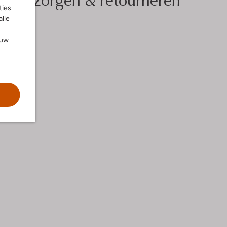
ies.
alle
ouw