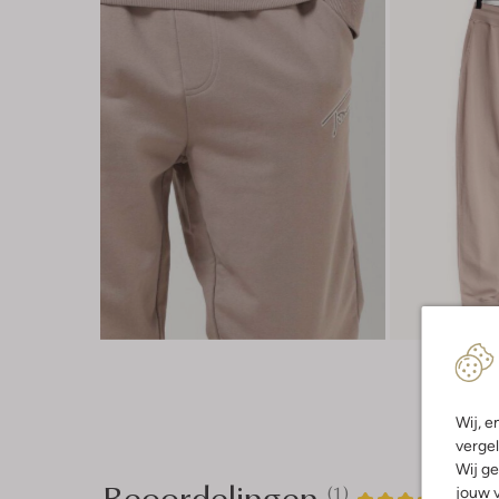
Wij, e
vergel
Wij ge
Beoordelingen
(1)
1
5
jouw v