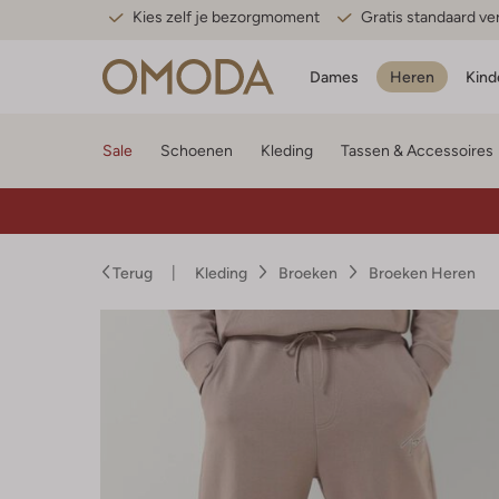
Kies zelf je bezorgmoment
Gratis standaard v
Dames
Heren
Kind
Sale
Schoenen
Kleding
Tassen & Accessoires
Terug
Kleding
Broeken
Broeken Heren