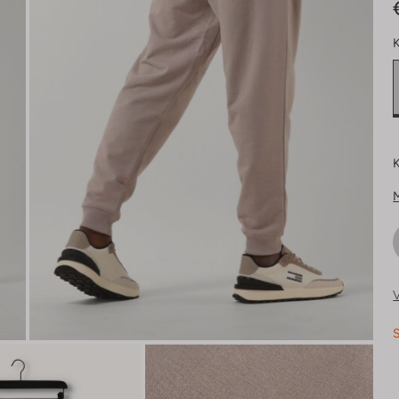
K
K
V
S