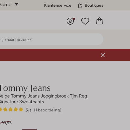
Klarna
Klantenservice
Boutiques
Tommy Jeans
Beige Tommy Jeans Joggingbroek Tjm Reg
Signature Sweatpants
5
1
5
/5
(1 beoordeling)
Sterren
€ 99,95