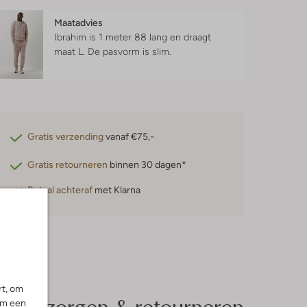
Maatadvies
Ibrahim is 1 meter 88 lang en draagt
maat L.
De pasvorm is
slim
.
Gratis verzending
vanaf €75,-
Gratis retourneren
binnen 30 dagen*
Betaal achteraf
met Klarna
rt, om
Bezorgen & retourneren
om een