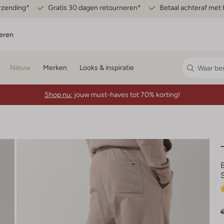
erzending*
Gratis 30 dagen retourneren*
Betaal achteraf met 
eren
Nieuw
Merken
Looks & inspiratie
Shop nu:
jouw must-haves tot 70% korting!