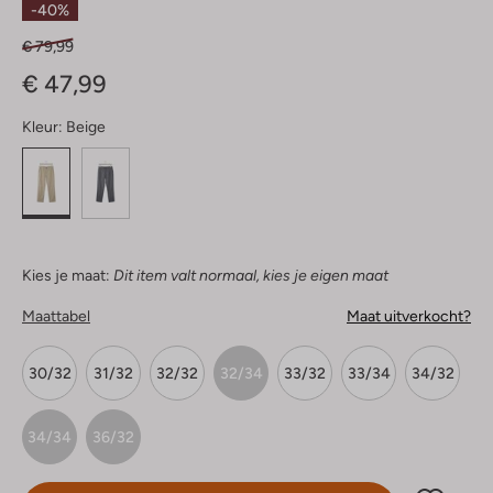
-40%
€ 79,99
€ 47,99
Kleur:
Beige
Kies je maat:
Dit item valt normaal, kies je eigen maat
Maattabel
Maat uitverkocht?
30/32
31/32
32/32
32/34
33/32
33/34
34/32
34/34
36/32