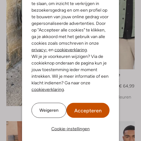
te slaan, om inzicht te verkrijgen in
bezoekersgedrag en om een profiel op
te bouwen van jouw online gedrag voor
gepersonaliseerde advertenties. Door
op "Accepteer alle cookies" te klikken,
ga je akkoord met het gebruik van alle
cookies zoals omschreven in onze
privacy-
en
cookieverklaring
.
Wil je je voorkeuren wijzigen? Via de
cookieknop onderaan de pagina kun je
-50%
jouw toestemming ieder moment
Matinique
intrekken. Wil je meer informatie of een
Overshirt
klacht indienen? Ga naar onze
€ 129,99
€ 64,99
cookieverklaring
.
+ meer kleuren
Ontdek de look
Accepteren
Weigeren
Cookie-instellingen