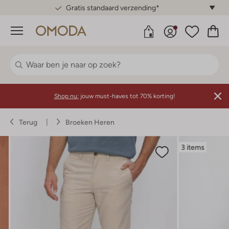
Gratis standaard verzending*
Menu
Shop nu:
jouw must-haves tot 70% korting!
Terug
Broeken Heren
3 items