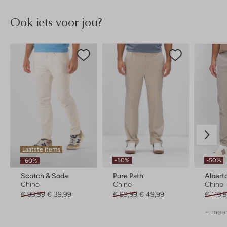
Ook iets voor jou?
Laatste items
-50%
-50%
-60%
Scotch & Soda
Pure Path
Albert
Chino
Chino
Chino
€ 99,99
€ 39,99
€ 99,99
€ 49,99
€ 119,
+ meer