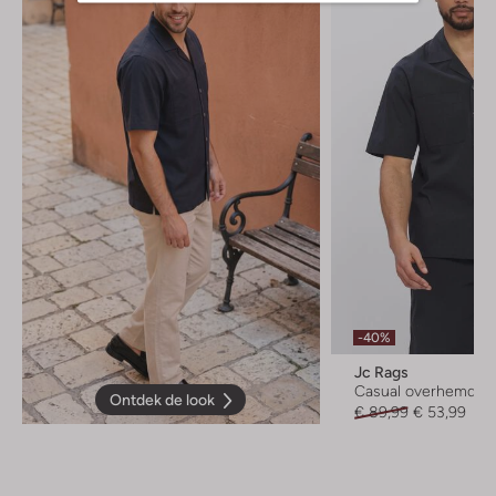
-40%
Jc Rags
Casual overhemd
Ontdek de look
€ 89,99
€ 53,99