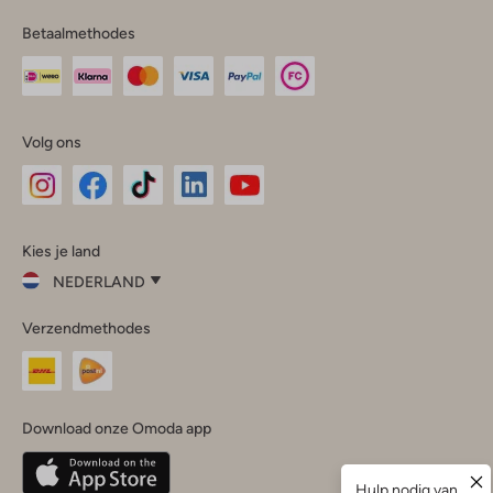
Betaalmethodes
Volg ons
Omoda
Omoda
Omoda
Omoda
Omoda
Kies je land
Instagram
Facebook
TikTok
LinkedIn
YouTube
NEDERLAND
Kies
Verzendmethodes
je
Sluit
land
Nederland
België
(Nederlands)
Download onze Omoda app
Belgique
(Français)
Deutschland