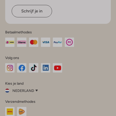
Schrijf je in
Betaalmethodes
Volg ons
Omoda
Omoda
Omoda
Omoda
Omoda
Kies je land
Instagram
Facebook
TikTok
LinkedIn
YouTube
NEDERLAND
Kies
Verzendmethodes
je
Sluit
land
Nederland