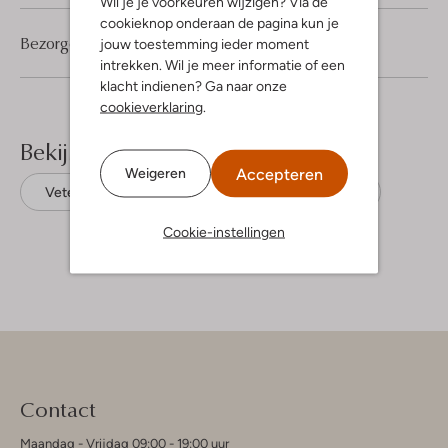
Wil je je voorkeuren wijzigen? Via de
cookieknop onderaan de pagina kun je
Bezorgen & retourneren
jouw toestemming ieder moment
intrekken. Wil je meer informatie of een
klacht indienen? Ga naar onze
cookieverklaring
.
Bekijk meer
Accepteren
Weigeren
Veterboots
Van Bommel
Suède
Cookie-instellingen
Contact
Maandag - Vrijdag 09:00 - 19:00 uur