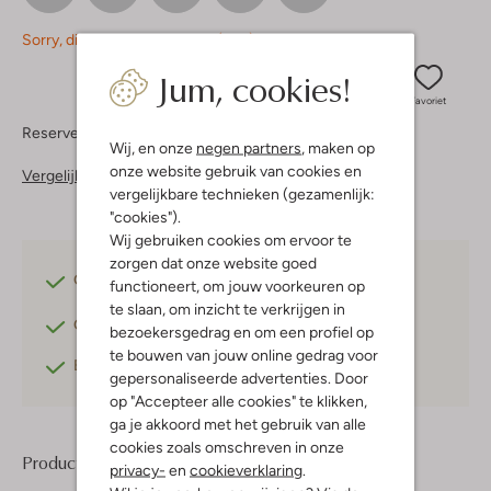
Sorry, dit item is momenteel (nog) niet beschikbaar.
Jum, cookies!
Favoriet
Reserveer direct in een van onze 37 boutiques
Wij, en onze
negen partners
, maken op
onze website gebruik van cookies en
Vergelijkbare items
vergelijkbare technieken (gezamenlijk:
"cookies").
Wij gebruiken cookies om ervoor te
zorgen dat onze website goed
Gratis verzending
vanaf €75,-
functioneert, om jouw voorkeuren op
te slaan, om inzicht te verkrijgen in
Gratis retourneren
binnen 30 dagen*
bezoekersgedrag en om een profiel op
te bouwen van jouw online gedrag voor
Betaal achteraf
met Klarna
gepersonaliseerde advertenties. Door
op "Accepteer alle cookies" te klikken,
ga je akkoord met het gebruik van alle
cookies zoals omschreven in onze
Product informatie
privacy-
en
cookieverklaring
.