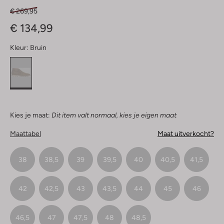
€ 269,95
€ 134,99
Kleur:
Bruin
Kies je maat:
Dit item valt normaal, kies je eigen maat
Maattabel
Maat uitverkocht?
38
38,5
39
39,5
40
40,5
41,5
42
42,5
43
43,5
44
45
46
46,5
47
47,5
48
48,5