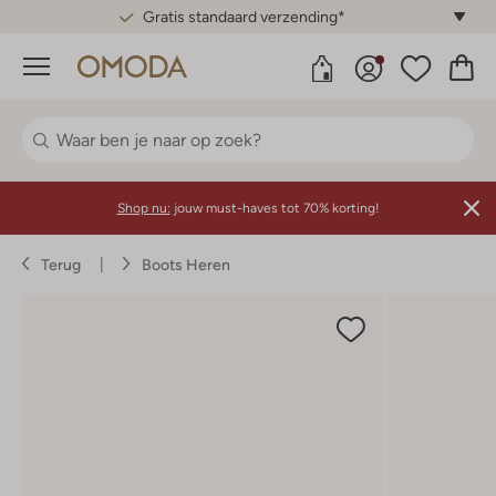
Gratis standaard verzending*
Menu
Shop nu:
jouw must-haves tot 70% korting!
Terug
Boots Heren