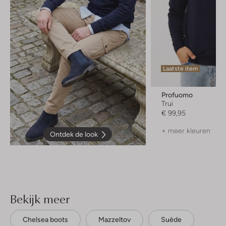
Laatste item
Profuomo
Trui
€ 99,95
+ meer kleuren
Ontdek de look
Bekijk meer
Chelsea boots
Mazzeltov
Suède