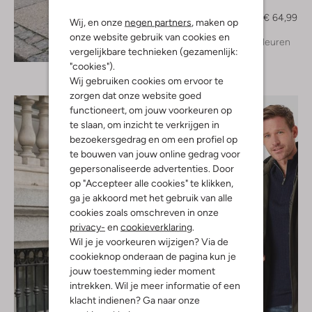
Trui
€ 129,99
€ 64,99
Wij, en onze
negen partners
, maken op
onze website gebruik van cookies en
+ meer kleuren
Ontdek de look
vergelijkbare technieken (gezamenlijk:
"cookies").
Wij gebruiken cookies om ervoor te
zorgen dat onze website goed
functioneert, om jouw voorkeuren op
te slaan, om inzicht te verkrijgen in
bezoekersgedrag en om een profiel op
te bouwen van jouw online gedrag voor
gepersonaliseerde advertenties. Door
op "Accepteer alle cookies" te klikken,
ga je akkoord met het gebruik van alle
cookies zoals omschreven in onze
privacy-
en
cookieverklaring
.
Wil je je voorkeuren wijzigen? Via de
cookieknop onderaan de pagina kun je
jouw toestemming ieder moment
intrekken. Wil je meer informatie of een
klacht indienen? Ga naar onze