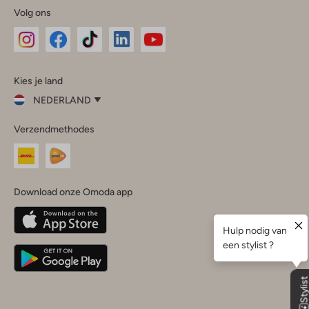
Volg ons
Omoda
Omoda
Omoda
Omoda
Omoda
Kies je land
Instagram
Facebook
TikTok
LinkedIn
YouTube
NEDERLAND
Kies
Verzendmethodes
je
Sluit
land
Nederland
België
(Nederlands)
Download onze Omoda app
Belgique
(Français)
Deutschland