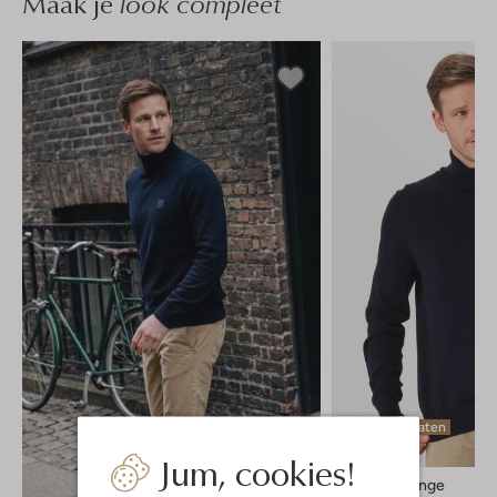
Maak je
look compleet
Laatste maten
-50%
Jum, cookies!
Boss Orange