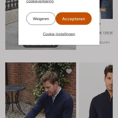
cookieverklaring
.
Laatste items
-30%
Accepteren
Weigeren
Matinique
Parka
€ 199,95
€ 139,99
Cookie-instellingen
+ meer kleuren
Ontdek de look