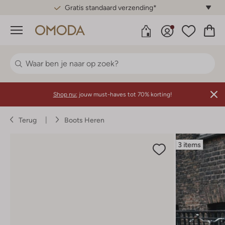
Gratis standaard verzending*
Menu
Shop nu:
jouw must-haves tot 70% korting!
Terug
Boots Heren
3 items