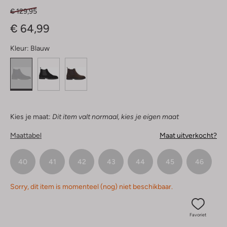
€ 129,95
€ 64,99
Kleur:
Blauw
Kies je maat:
Dit item valt normaal, kies je eigen maat
Maattabel
Maat uitverkocht?
40
41
42
43
44
45
46
Sorry, dit item is momenteel (nog) niet beschikbaar.
Favoriet