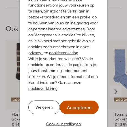
functioneert, om jouw voorkeuren op
te slaan, om inzicht te verkrijgen in
bezoekersgedrag en om een profiel op
te bouwen van jouw online gedrag voor
Ook iets voor jou?
gepersonaliseerde advertenties. Door
op "Accepteer alle cookies" te klikken,
ga je akkoord met het gebruik van alle
cookies zoals omschreven in onze
privacy-
en
cookieverklaring
.
Wil je je voorkeuren wijzigen? Via de
cookieknop onderaan de pagina kun je
jouw toestemming ieder moment
intrekken. Wil je meer informatie of een
klacht indienen? Ga naar onze
cookieverklaring
.
Laatste maten
Laatste maten
Laatst
Accepteren
Weigeren
Floris Van Bommel
Tommy Hilfiger
Tommy 
Sokken
Sokken
Sokke
Cookie-instellingen
€ 14,99
€ 13,99
€ 13,9