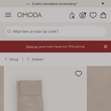
Gratis standaard verzending*
Menu
Shop nu:
jouw must-haves tot 70% korting!
Terug
Sokken