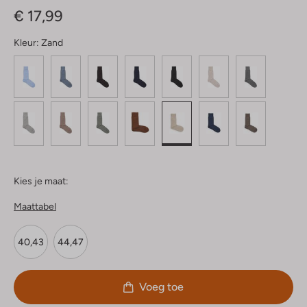
€ 17,99
Kleur:
Zand
Kies je maat:
Maattabel
40,43
44,47
Voeg toe