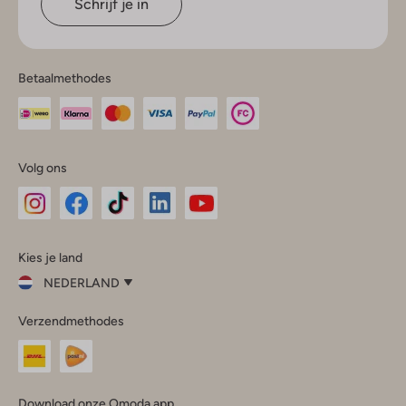
Schrijf je in
Betaalmethodes
Volg ons
Omoda
Omoda
Omoda
Omoda
Omoda
Kies je land
Instagram
Facebook
TikTok
LinkedIn
YouTube
NEDERLAND
Kies
Verzendmethodes
je
Sluit
land
Nederland
België
(Nederlands)
Download onze Omoda app