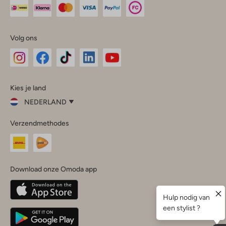
Volg ons
Omoda
Omoda
Omoda
Omoda
Omoda
Kies je land
Instagram
Facebook
TikTok
LinkedIn
YouTube
NEDERLAND
Kies
Verzendmethodes
je
Sluit
land
Nederland
België
(Nederlands)
Download onze Omoda app
Belgique
(Français)
Deutschland