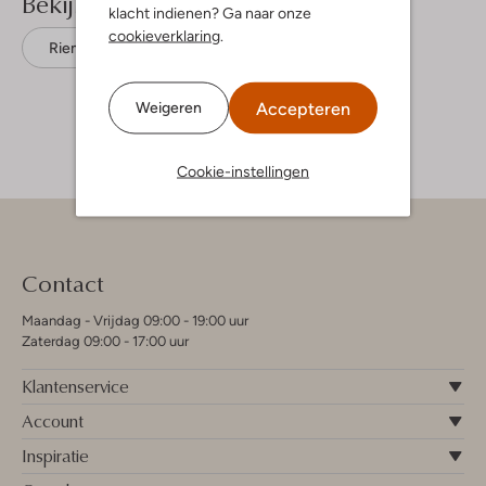
Bekijk meer
klacht indienen? Ga naar onze
cookieverklaring
.
Riemen
Boss
Suède
Accepteren
Weigeren
Cookie-instellingen
Contact
Maandag - Vrijdag 09:00 - 19:00 uur
Zaterdag 09:00 - 17:00 uur
Klantenservice
Account
Inspiratie