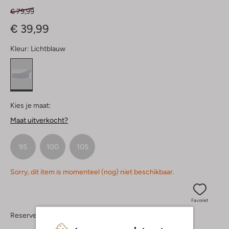
€ 79,99
€ 39,99
Kleur:
Lichtblauw
Kies je maat:
Maat uitverkocht?
95
100
105
Sorry, dit item is momenteel (nog) niet beschikbaar.
Favoriet
Reserveer direct in een van onze 37 boutiques