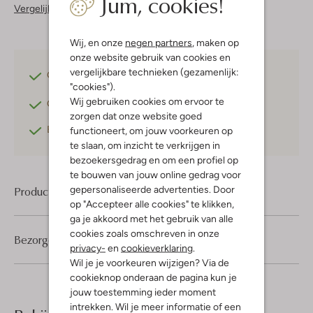
Jum, cookies!
Vergelijkbare items
Wij, en onze
negen partners
, maken op
onze website gebruik van cookies en
vergelijkbare technieken (gezamenlijk:
Gratis verzending
vanaf €75,-
"cookies").
Wij gebruiken cookies om ervoor te
Gratis retourneren
binnen 30 dagen*
zorgen dat onze website goed
Betaal achteraf
met Klarna
functioneert, om jouw voorkeuren op
te slaan, om inzicht te verkrijgen in
bezoekersgedrag en om een profiel op
te bouwen van jouw online gedrag voor
gepersonaliseerde advertenties. Door
Product informatie
op "Accepteer alle cookies" te klikken,
ga je akkoord met het gebruik van alle
cookies zoals omschreven in onze
Bezorgen & retourneren
privacy-
en
cookieverklaring
.
Wil je je voorkeuren wijzigen? Via de
cookieknop onderaan de pagina kun je
jouw toestemming ieder moment
intrekken. Wil je meer informatie of een