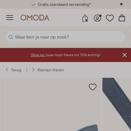
Gratis standaard verzending*
Menu
Shop nu:
jouw must-haves tot 70% korting!
Terug
Riemen Heren