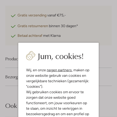
Gratis verzending
vanaf €75,-
Gratis retourneren
binnen 30 dagen*
Betaal achteraf
met Klarna
Jum, cookies!
Product informatie
Wij, en onze
negen partners
, maken op
onze website gebruik van cookies en
Bezorgen & retourneren
vergelijkbare technieken (gezamenlijk:
"cookies").
Wij gebruiken cookies om ervoor te
zorgen dat onze website goed
functioneert, om jouw voorkeuren op
Ook iets voor jou?
te slaan, om inzicht te verkrijgen in
bezoekersgedrag en om een profiel op