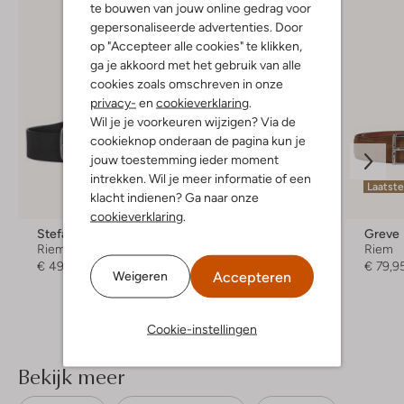
te bouwen van jouw online gedrag voor
gepersonaliseerde advertenties. Door
op "Accepteer alle cookies" te klikken,
ga je akkoord met het gebruik van alle
cookies zoals omschreven in onze
privacy-
en
cookieverklaring
.
Wil je je voorkeuren wijzigen? Via de
cookieknop onderaan de pagina kun je
jouw toestemming ieder moment
intrekken. Wil je meer informatie of een
Laatste
klacht indienen? Ga naar onze
cookieverklaring
.
Stefano Lauran
Stefano Lauran
Greve
Riem
Riem
Riem
€ 49,95
€ 49,99
€ 79,9
Accepteren
Weigeren
+ meer kleuren
Cookie-instellingen
Bekijk meer