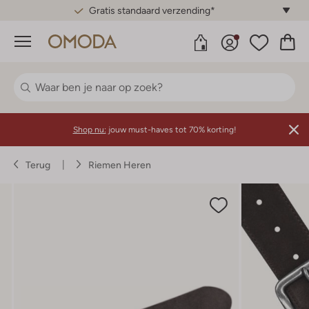
Gratis standaard verzending*
Menu
Shop nu:
jouw must-haves tot 70% korting!
Terug
Riemen Heren