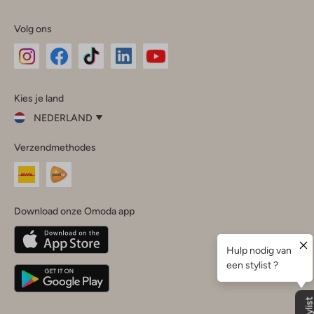
Volg ons
Omoda
Omoda
Omoda
Omoda
Omoda
Kies je land
Instagram
Facebook
TikTok
LinkedIn
YouTube
NEDERLAND
Kies
Verzendmethodes
je
Sluit
land
Nederland
België
(Nederlands)
Download onze Omoda app
Belgique
(Français)
Deutschland